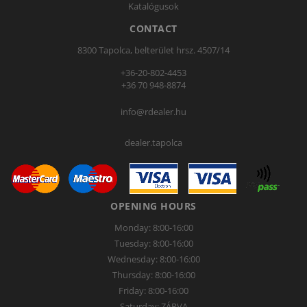
Katalógusok
CONTACT
8300 Tapolca, belterület hrsz. 4507/14
+36-20-802-4453
+36 70 948-8874
info@rdealer.hu
dealer.tapolca
OPENING HOURS
Monday: 8:00-16:00
Tuesday: 8:00-16:00
Wednesday: 8:00-16:00
Thursday: 8:00-16:00
Friday: 8:00-16:00
Saturday: ZÁRVA