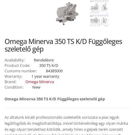
Omega Minerva 350 TS K/D Függőleges
szeletelő gép
Availability:
Rendelésre
Product Code:
350 TS K/D
Customs number:
84385000
Warranty:
1 year warranty
Brand:
Omega Minerva
Condition:
New
Omega Minerva 350 TS K/D Függőleges szeletelő gép
Az általunk kínált professzionális szeletelők sorozata a piac egyik
legátfogóbb és megbízhatóbbja, mivel történelmileg egy olyan márka
és egy olyan területhez kötődik, amely híres a gépek terén szerzett