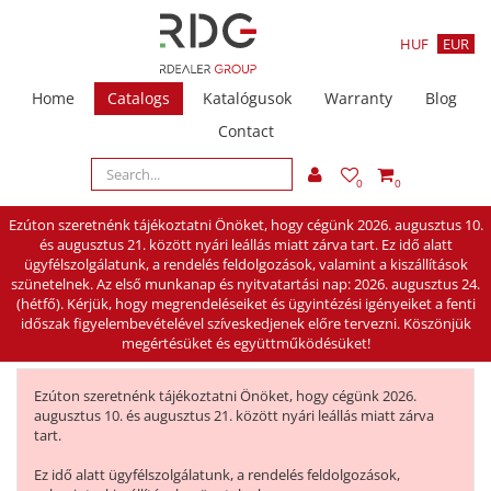
HUF
EUR
Home
Catalogs
Katalógusok
Warranty
Blog
Contact
0
0
Ezúton szeretnénk tájékoztatni Önöket, hogy cégünk 2026. augusztus 10.
és augusztus 21. között nyári leállás miatt zárva tart. Ez idő alatt
ügyfélszolgálatunk, a rendelés feldolgozások, valamint a kiszállítások
szünetelnek. Az első munkanap és nyitvatartási nap: 2026. augusztus 24.
(hétfő). Kérjük, hogy megrendeléseiket és ügyintézési igényeiket a fenti
időszak figyelembevételével szíveskedjenek előre tervezni. Köszönjük
megértésüket és együttműködésüket!
Ezúton szeretnénk tájékoztatni Önöket, hogy cégünk 2026.
augusztus 10. és augusztus 21. között nyári leállás miatt zárva
tart.
Ez idő alatt ügyfélszolgálatunk, a rendelés feldolgozások,