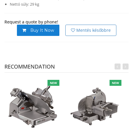
Nettó súly: 29 kg
Request a quote by phone!
Mentés későbbre
Buy It Now
RECOMMENDATION
NEW
NEW