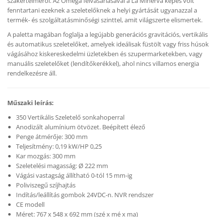
szakértelméről. Az Omega felvásárlásával a La Minerva képes volt
fenntartani ezeknek a szeletelőknek a helyi gyártását ugyanazzal a
termék- és szolgáltatásminőségi szinttel, amit világszerte elismertek.
A paletta magában foglalja a legújabb generációs gravitációs, vertikális
és automatikus szeletelőket, amelyek ideálisak füstölt vagy friss húsok
vágásához kiskereskedelmi üzletekben és szupermarketekben, vagy
manuális szeletelőket (lendítőkerékkel), ahol nincs villamos energia
rendelkezésre áll.
Műszaki leírás:
350 Vertikális Szeletelő sonkahoperral
Anodizált alumínium ötvözet. Beépített élező
Penge átmérője: 300 mm
Teljesítmény: 0,19 kW/HP 0,25
Kar mozgás: 300 mm
Szeletelési magasság: Ø 222 mm
Vágási vastagság állítható 0-tól 15 mm-ig
Poliviszegű szíjhajtás
Indítás/leállítás gombok 24VDC-n. NVR rendszer
CE modell
Méret: 767 x 548 x 692 mm (szé x mé x ma)