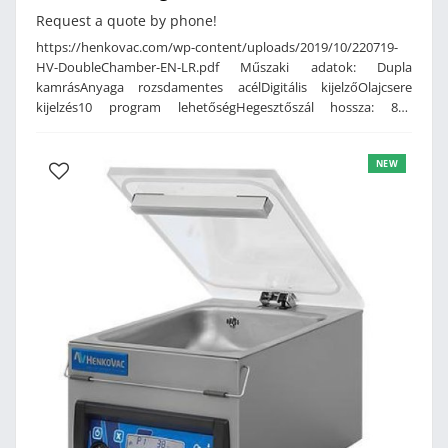
Request a quote by phone!
https://henkovac.com/wp-content/uploads/2019/10/220719-
HV-DoubleChamber-EN-LR.pdf Műszaki adatok: Dupla
kamrásAnyaga rozsdamentes acélDigitális kijelzőOlajcsere
kijelzés10 program lehetőségHegesztőszál hossza: 820
mmKamra belső mérete: 820 x 700 mmHolland
gyártmányTeljesítmény: 400 V, 160 m³/h, (külön kérése
NEW
nagyobb kapacitású vákuum szivattyúval is rendelhető)BUSCH
vákuumszivattyúvalMérete: 1865 x 1100 x 1170 mmSúly: 600 Kg