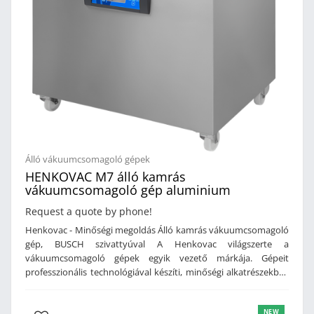
Álló vákuumcsomagoló gépek
HENKOVAC M7 álló kamrás
vákuumcsomagoló gép aluminium
Request a quote by phone!
Henkovac - Minőségi megoldás Álló kamrás vákuumcsomagoló
gép, BUSCH szivattyúval A Henkovac világszerte a
vákuumcsomagoló gépek egyik vezető márkája. Gépeit
professzionális technológiával készíti, minőségi alkatrészekből.
Jellemzői: kíváló anyaghasználat, tartósság, megbízhatóság.
Vákuumcsomagoló gépeit is ezen elvek alapján tervezte meg.
NEW