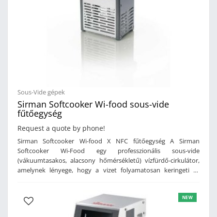
Sous-Vide gépek
Sirman Softcooker Wi-food sous-vide
fűtőegység
Request a quote by phone!
Sirman Softcooker Wi-food X NFC fűtőegység A Sirman
Softcooker Wi-Food egy professzionális sous-vide
(vákuumtasakos, alacsony hőmérsékletű) vízfürdő-cirkulátor,
amelynek lényege, hogy a vizet folyamatosan keringeti és
rendkívül stabilan tartja a beállított hőfokot. Ennek
köszönhetően a húsok, halak, zöldségek és készételek
NEW
egyenletesen készülnek el, szaftosabbak maradnak, és az
eredmény nap mint nap ugyanaz lesz – ami különösen fontos