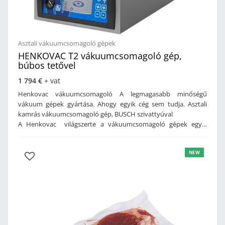
Asztali vákuumcsomagoló gépek
HENKOVAC T2 vákuumcsomagoló gép,
búbos tetővel
1 794 €
+ vat
Henkovac vákuumcsomagoló A legmagasabb minőségű
vákuum gépek gyártása. Ahogy egyik cég sem tudja. Asztali
kamrás vákuumcsomagoló gép, BUSCH szivattyúval
A Henkovac világszerte a vákuumcsomagoló gépek egyik
vezető márkája. Gépeit professzionális technológiával készíti,
minőségi alkatrészekből.Jellemzői: kíváló anyaghasználat,
NEW
tartósság, megbízhatóság. Vákuumcsomagoló gépeit is ezen
elvek alapján tervezte meg.
Az asztali vákuumcsomagoló gépek könnyen kezelhetőek, Plug
and Play. Alkalmasak kis és közepes méretű termékek gyors
elcsomagolásához.Kiváló ár-érték arány.
A tökéletes vákuumszívásért a nagy teljesítményű,
világbajnok BUSCH szivattyú felel. A gép különleges
karbantartás nem igényel, a nagy szervízen kívül, melyet