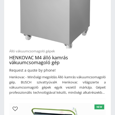
Álló vákuumcsomagoló gépek
HENKOVAC M4 álló kamrás
vákuumcsomagoló gép
Request a quote by phone!
Henkovac - Minőségi megoldás Álló kamrás vákuumcsomagoló
gép, BUSCH szivattyúvalA Henkovac világszerte a
vákuumcsomagoló gépek egyik vezető márkája. Gépeit
professzionális technológiával készíti, minőségi alkatrészekből.
Jellemzői: kíváló anyaghasználat, tartósság, megbízhatóság.
Vákuumcsomagoló gépeit is ezen elvek alapján tervezte
NEW
meg. Álló, mobil vákuumcsomagoló gépeink alkalmasak
nagyobb termékek csomagolására. A digitális kijelzön keresztül