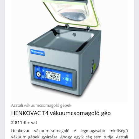
nyomon követhetjük a folyamatokat. Használata egyszerű,
akár 10 program tárolására is alkalmas. A hegesztősín
pedig dupla varratot készít a zacskók 100%-os és tartós
lezárásához.A tökéletes vákuumszívásért a nagyteljesítményű,
világbajnok BUSCH szivattyú felel. A gép különleges
karbantartás nem igényel, a nagyszervízen kívül, melyet
telephelyünkön elvégzünk Önnek. Tulajdonságok: Anyaga
rozsdamentes acélDigitális kijelzőOlajcsere kijelzés10 program
lehetőségMűanyag borítású nyomógombokHegesztőszál
hossza: 620 mm/ 1 oldalHegesztőszál hossza: 520 mm/ 2
oldalDupla szélességű hegesztésKamra belső mérete: 620
x 505 mmHolland gyártmányTeljesítmény: 40 m³/h, (külön
kérése nagyobb kapacítású vákumszivattyúval is
rendelhető)BUSCH vákuumszivattyúvalMérete: 740 x 90
x 1130 mmOpciók: Nagyobb teljesítményű szivattyú 63 m³/h
Asztali vákuumcsomagoló gépek
HENKOVAC T4 vákuumcsomagoló gép
2 811 €
+ vat
Henkovac vákuumcsomagoló A legmagasabb minőségű
vákuum gépek gyártása. Ahogy egyik cég sem tudja. Asztali