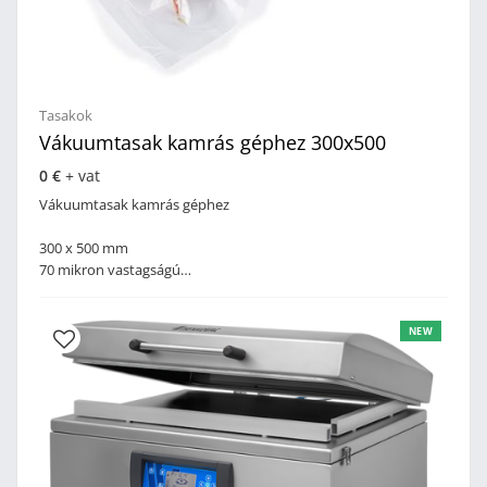
Tasakok
Vákuumtasak kamrás géphez 300x500
0 €
+ vat
Vákuumtasak kamrás géphez
300 x 500 mm
70 mikron vastagságú
Rövidebb ideig tartó sous-vide főzéshez javasolt, nem
blansírozható vákuumtasakok
NEW
Fagyasztható.
Egyedi méretben is!