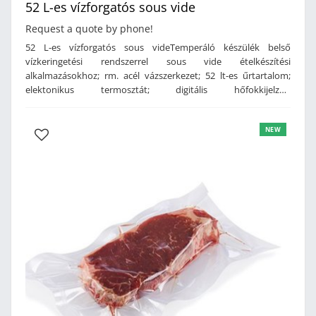
52 L-es vízforgatós sous vide
Request a quote by phone!
52 L-es vízforgatós sous videTemperáló készülék belső
vízkeringetési rendszerrel sous vide ételkészítési
alkalmazásokhoz; rm. acél vázszerkezet; 52 lt-es űrtartalom;
elektonikus termosztát; digitális hőfokkijelzés;
hőfokszabályozás (30-90°C); 0,3 °C-os hőmérs. stabilitás;
elektronikus időbeállítás; digit. hőfokkijelzés; időbeállítás (0-10
NEW
óra) vagy folyamatos üzemmód; 900 lt/óra kapacitású
keringetőszivattyús vízforgató rendszer; áramtalanító
kapcsoló; rm. acél vízleeresztő csap; lekerekített
medencesarkok; rendkívül gyors felmelegítés; csúszásmentes,
gumi szintező talpak;Tartozékok: 1 db perforált rács, 1 db
rozsdamentes acél fedőTeljesítmény: 3600 W;
230V/1~/50HzMérete: 530x650x380 mm