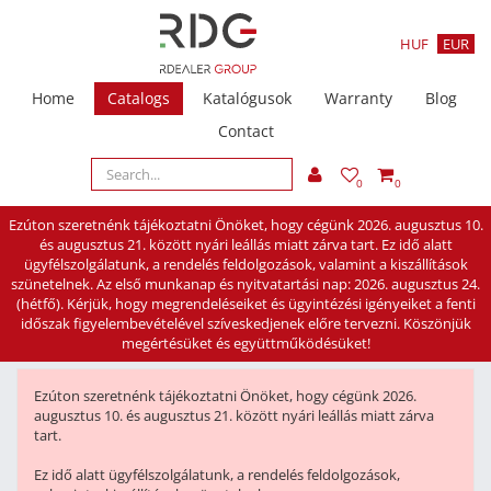
HUF
EUR
Home
Catalogs
Katalógusok
Warranty
Blog
Contact
0
0
Ezúton szeretnénk tájékoztatni Önöket, hogy cégünk 2026. augusztus 10.
és augusztus 21. között nyári leállás miatt zárva tart. Ez idő alatt
ügyfélszolgálatunk, a rendelés feldolgozások, valamint a kiszállítások
szünetelnek. Az első munkanap és nyitvatartási nap: 2026. augusztus 24.
(hétfő). Kérjük, hogy megrendeléseiket és ügyintézési igényeiket a fenti
időszak figyelembevételével szíveskedjenek előre tervezni. Köszönjük
megértésüket és együttműködésüket!
Ezúton szeretnénk tájékoztatni Önöket, hogy cégünk 2026.
augusztus 10. és augusztus 21. között nyári leállás miatt zárva
tart.
Ez idő alatt ügyfélszolgálatunk, a rendelés feldolgozások,