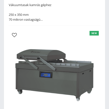
Vákuumtasak kamrás géphez
250 x 350 mm
70 mikron vastagságú
Rövidebb ideig tartó sous-vide főzéshez javasolt, nem
blansírozható vákuumtasakok
NEW
Fagyasztható.
Egyedi méretben is!