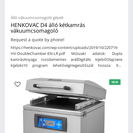
Álló vákuumcsomagoló gépek
HENKOVAC D4 álló kétkamrás
vákuumcsomagoló
Request a quote by phone!
https://henkovac.com/wp-content/uploads/2019/10/220719-
HV-DoubleChamber-EN-LR.pdf Műszaki adatok: Dupla
kamrásAnyaga rozsdamentes acélDigitális kijelzőOlajcsere
kijelzés10 program lehetőségHegesztőszál hossza: 920
mmKamra belső mérete: 920 x 870 mmHolland
gyártmányTeljesítmény: 400 V, 160 m³/h, (külön kérése
NEW
nagyobb kapacitású vákuum szivattyúval is rendelhető)BUSCH
vákuumszivattyúvalMérete: 2050 x 1265 x 1185 mmSúly: 720 Kg