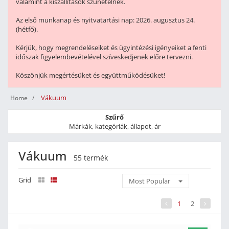
valamint a kiszállítások szünetelnek.
Az első munkanap és nyitvatartási nap: 2026. augusztus 24.
(hétfő).
Kérjük, hogy megrendeléseiket és ügyintézési igényeiket a fenti
időszak figyelembevételével szíveskedjenek előre tervezni.
Köszönjük megértésüket és együttműködésüket!
Vákuum
Home
Szűrő
Márkák, kategóriák, állapot, ár
Vákuum
55 termék
Grid
Most Popular
1
2