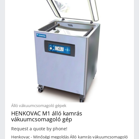
kamrásAnyaga rozsdamentes acélDigitális kijelzőOlajcsere
kijelzés10 program lehetőségHegesztőszál hossza: 620
mmKamra belső mérete: 620 x 520 mmHolland
gyártmányTeljesítmény: 400 V, 63 m³/h, (külön kérése nagyobb
kapacitású vákuum szivattyúval is rendelhető)BUSCH
vákuumszivattyúvalMérete: 1440 x 920 x 1210 mmSúly: 425 Kg
Álló vákuumcsomagoló gépek
HENKOVAC M1 álló kamrás
vákuumcsomagoló gép
Request a quote by phone!
Henkovac - Minőségi megoldás Álló kamrás vákuumcsomagoló