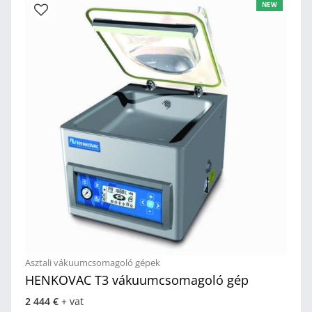
NEW
Asztali vákuumcsomagoló gépek
HENKOVAC T3 vákuumcsomagoló gép
2 444 €
+ vat