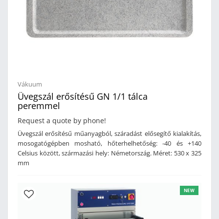
mmTálcaszerszámok árlista Négyszögletes: 1 részes 370 x
270 x 120 2 részes 185 x 270 x 120 3 részes 285 x 120 x 120
4 részes 180 x 135 x 120 Kör: 1 részes 290 x 120 2 részes
180 x 120 3 részes 150 x 120 4 részes 135 x 120
Vákuum
Üvegszál erősítésű GN 1/1 tálca
peremmel
Request a quote by phone!
Üvegszál erősítésű műanyagból, száradást elősegítő kialakítás,
mosogatógépben mosható, hőterhelhetőség: -40 és +140
Celsius között, származási hely: Németország. Méret: 530 x 325
mm
NEW