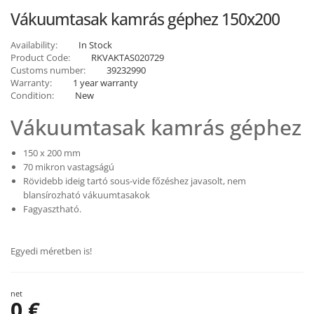
Vákuumtasak kamrás géphez 150x200
Availability:
In Stock
Product Code:
RKVAKTAS020729
Customs number:
39232990
Warranty:
1 year warranty
Condition:
New
Vákuumtasak kamrás géphez
150 x 200 mm
70 mikron vastagságú
Rövidebb ideig tartó sous-vide főzéshez javasolt, nem
blansírozható vákuumtasakok
Fagyasztható.
Egyedi méretben is!
net
0 €