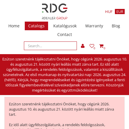
HUF
EUR
Home
Catalogs
Katalógusok
Warranty
Blog
Contact
0
0
Ezúton szeretnénk tájékoztatni Önöket, hogy cégünk 2026. augusztus 10.
és augusztus 21. között nyári leállás miatt zárva tart. Ez idő alatt
ügyfélszolgálatunk, a rendelés feldolgozások, valamint a kiszállítások
szünetelnek. Az első munkanap és nyitvatartási nap: 2026. augusztus 24.
(hétfő). Kérjük, hogy megrendeléseiket és ügyintézési igényeiket a fenti
időszak figyelembevételével szíveskedjenek előre tervezni. Köszönjük
megértésüket és együttműködésüket!
Ezúton szeretnénk tájékoztatni Önöket, hogy cégünk 2026.
augusztus 10. és augusztus 21. között nyári leállás miatt zárva
tart.
Ez idő alatt ügyfélszolgálatunk, a rendelés feldolgozások,