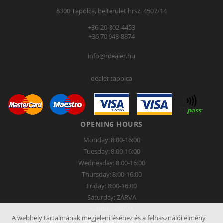
8300 Tapolca, belterület hrsz. 4507/14
+36-20-802-4453
+36 70 948-8874
info@rdealer.hu
dealer.tapolca
OPENING HOURS
Monday: 8:00-16:00
Tuesday: 8:00-16:00
Wednesday: 8:00-16:00
Thursday: 8:00-16:00
Friday: 8:00-16:00
Saturday: ZÁRVA
Sunday: ZÁRVA
A webhely tartalmának megjelenítéséhez és a felhasználói élmény
BLOG ARTICLES