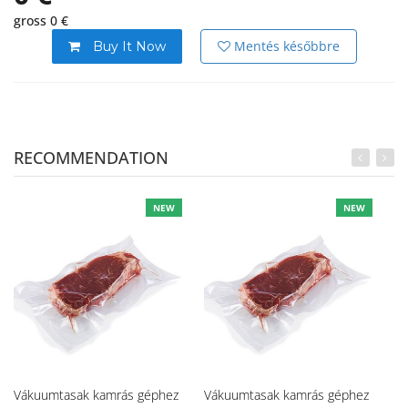
gross 0 €
Mentés későbbre
Buy It Now
RECOMMENDATION
NEW
NEW
Vákuumtasak kamrás géphez
Vákuumtasak kamrás géphez
Vá