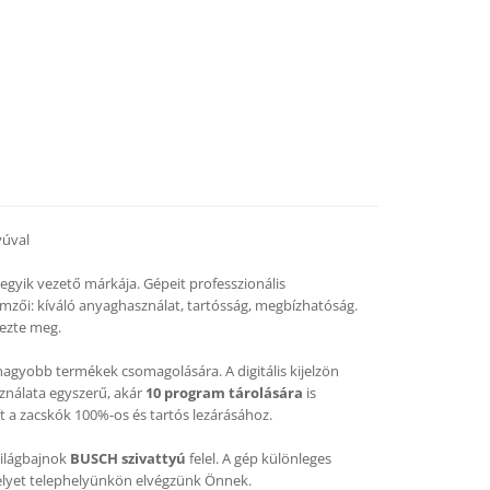
yúval
yik vezető márkája. Gépeit professzionális
lemzői: kíváló anyaghasználat, tartósság, megbízhatóság.
ezte meg.
gyobb termékek csomagolására. A digitális kijelzön
nálata egyszerű, akár
10 program tárolására
is
t a zacskók 100%-os és tartós lezárásához.
ilágbajnok
BUSCH szivattyú
felel. A gép különleges
melyet telephelyünkön elvégzünk Önnek.