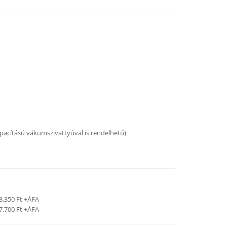
pacítású vákumszivattyúval is rendelhető)
3.350 Ft +ÁFA
7.700 Ft +ÁFA