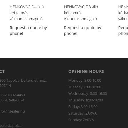
HENKOVAC D4 álló
HENKOVAC D3 álló
HENK
kétkamrás
kétkamrás
kétk
vákuumcsomagoló
vákuumcsomagoló
váku
Request a quote by
Request a quote by
Requ
phone!
phone!
phon
CT
OPENING HOURS
300 Tapolca, belterület hrsz.
Monday: 8:00-16:00
507/14
Tuesday: 8:00-16:00
Wednesday: 8:00-16:00
36-20-802-4453
36 70 948-8874
Thursday: 8:00-16:00
Friday: 8:00-16:00
nfo@rdealer.hu
Saturday: ZÁRVA
Sunday: ZÁRVA
ealer.tapolca