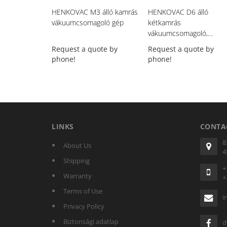
HENKOVAC M3 álló kamrás
HENKOVAC D6 álló
vákuumcsomagoló gép
kétkamrás
vákuumcsomagoló,
alumínium
Request a quote by
Request a quote by
phone!
phone!
LINKS
CONTA
8
About Us
4
Shipping
+
Warranty
+
Terms of Use
i
Privacy Policy
Biztonsági adatlap
d