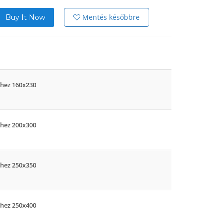
Mentés későbbre
Buy It Now
hez 160x230
hez 200x300
hez 250x350
hez 250x400