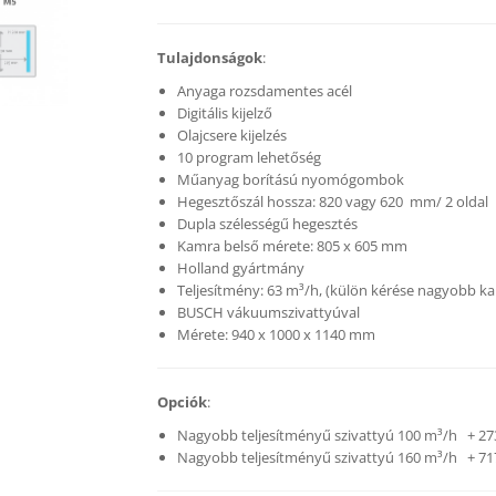
Tulajdonságok
:
Anyaga rozsdamentes acél
Digitális kijelző
Olajcsere kijelzés
10 program lehetőség
Műanyag borítású nyomógombok
Hegesztőszál hossza: 820 vagy 620 mm/ 2 oldal
Dupla szélességű hegesztés
Kamra belső mérete: 805 x 605 mm
Holland gyártmány
Teljesítmény: 63 m³/h, (külön kérése nagyobb ka
BUSCH vákuumszivattyúval
Mérete: 940 x 1000 x 1140 mm
Opciók
:
Nagyobb teljesítményű szivattyú 100 m³/h + 27
Nagyobb teljesítményű szivattyú 160 m³/h + 71