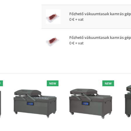
Főzhető vákuumtasak kamrás gép
0 €
+ vat
Főzhető vákuumtasak kamrás gép
0 €
+ vat
W
NEW
NEW