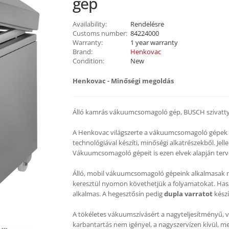
gép
Availability:
Rendelésre
Customs number:
84224000
Warranty:
1 year warranty
Brand:
Henkovac
Condition:
New
Henkovac - Minőségi megoldás
Álló kamrás vákuumcsomagoló gép, BUSCH szivatt
A Henkovac világszerte a vákuumcsomagoló gépek eg
technológiával készíti, minőségi alkatrészekből. Jel
Vákuumcsomagoló gépeit is ezen elvek alapján terv
Álló, mobil vákuumcsomagoló gépeink alkalmasak na
keresztül nyomon követhetjük a folyamatokat. Hasz
alkalmas. A hegesztősín pedig
dupla varratot
készí
A tökéletes vákuumszívásért a nagyteljesítményű, v
karbantartás nem igényel, a nagyszervízen kívül, 