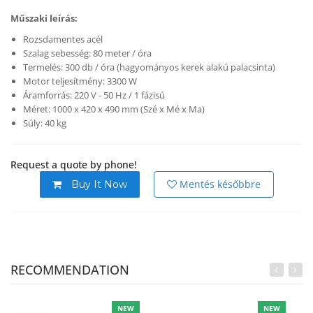
Műszaki leírás:
Rozsdamentes acél
Szalag sebesség: 80 meter / óra
Termelés: 300 db / óra (hagyományos kerek alakú palacsinta)
Motor teljesítmény: 3300 W
Áramforrás: 220 V - 50 Hz / 1 fázisú
Méret: 1000 x 420 x 490 mm (Szé x Mé x Ma)
Súly: 40 kg
Request a quote by phone!
Mentés későbbre
Buy It Now
RECOMMENDATION
NEW
NEW