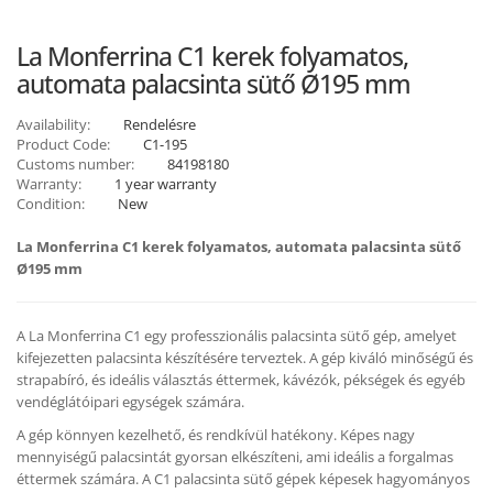
La Monferrina C1 kerek folyamatos,
automata palacsinta sütő Ø195 mm
Availability:
Rendelésre
Product Code:
C1-195
Customs number:
84198180
Warranty:
1 year warranty
Condition:
New
La Monferrina C1 kerek folyamatos, automata palacsinta sütő
Ø195 mm
A La Monferrina C1 egy professzionális palacsinta sütő gép, amelyet
kifejezetten palacsinta készítésére terveztek. A gép kiváló minőségű és
strapabíró, és ideális választás éttermek, kávézók, pékségek és egyéb
vendéglátóipari egységek számára.
A gép könnyen kezelhető, és rendkívül hatékony. Képes nagy
mennyiségű palacsintát gyorsan elkészíteni, ami ideális a forgalmas
éttermek számára. A C1 palacsinta sütő gépek képesek hagyományos