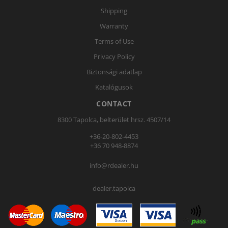
Shipping
Warranty
Terms of Use
Privacy Policy
Biztonsági adatlap
Katalógusok
CONTACT
8300 Tapolca, belterület hrsz. 4507/14
+36-20-802-4453
+36 70 948-8874
info@rdealer.hu
dealer.tapolca