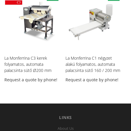
La Monferrina C3 kerek
La Monferrina C1 négyzet
La
folyamatos, automata
alakú folyamatos, automata
fo
palacsinta sütő Ø200 mm
palacsinta sütő 160 / 200 mm
pa
Request a quote by phone!
Request a quote by phone!
Re
LINKS
About Us