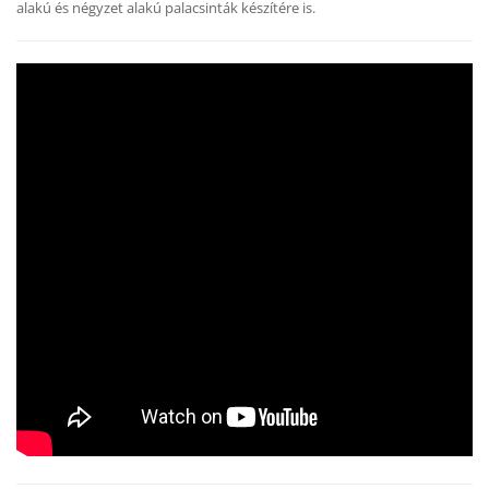
alakú és négyzet alakú palacsinták készítére is.