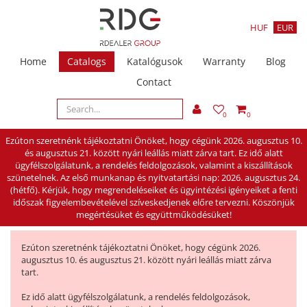
HUF
EUR
Home
Catalogs
Katalógusok
Warranty
Blog
Contact
0
0
Ezúton szeretnénk tájékoztatni Önöket, hogy cégünk 2026. augusztus 10.
és augusztus 21. között nyári leállás miatt zárva tart. Ez idő alatt
ügyfélszolgálatunk, a rendelés feldolgozások, valamint a kiszállítások
szünetelnek. Az első munkanap és nyitvatartási nap: 2026. augusztus 24.
(hétfő). Kérjük, hogy megrendeléseiket és ügyintézési igényeiket a fenti
időszak figyelembevételével szíveskedjenek előre tervezni. Köszönjük
megértésüket és együttműködésüket!
Ezúton szeretnénk tájékoztatni Önöket, hogy cégünk 2026.
augusztus 10. és augusztus 21. között nyári leállás miatt zárva
tart.
Ez idő alatt ügyfélszolgálatunk, a rendelés feldolgozások,