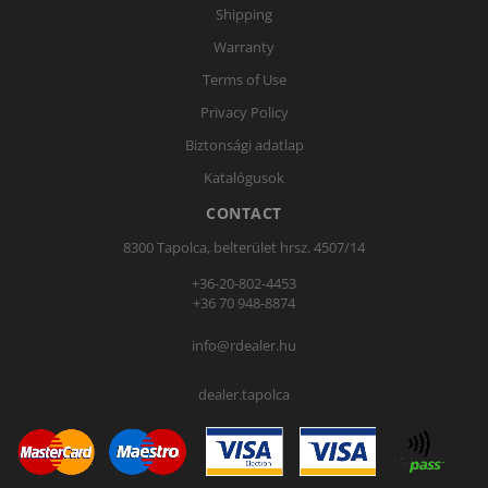
Shipping
Warranty
Terms of Use
Privacy Policy
Biztonsági adatlap
Katalógusok
CONTACT
8300 Tapolca, belterület hrsz. 4507/14
+36-20-802-4453
+36 70 948-8874
info@rdealer.hu
dealer.tapolca