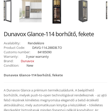
Dunavox Glance-114 borhűtő, fekete
Availability:
Rendelésre
Product Code:
DAVG-114.288DB.TO
Customs number:
84185090
Warranty:
3 year warranty
Brand:
Dunavox
Condition:
New
Dunavox Glance-114 borhűtő, fekete
A Dunavox Glance a prémium termékcsaládunk. A beépíthető
borhűtők, melyek push-to-open technológiával rendelkeznek - az ajtó
felső részének kíméletes megnyomása elegendő a belső érzékelő
aktiválásához, mely automatikusan kinyitja a készüléket – tökéletes
illeszkedést biztosítanak minden fogantyú nélküli konyhához. Az