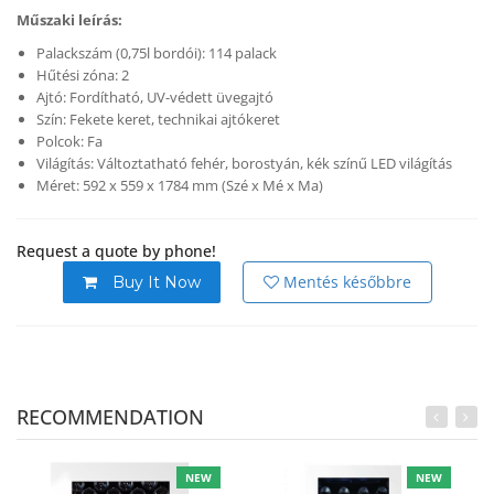
Műszaki leírás:
Palackszám (0,75l bordói): 114 palack
Hűtési zóna: 2
Ajtó: Fordítható, UV-védett üvegajtó
Szín: Fekete keret, technikai ajtókeret
Polcok: Fa
Világítás: Változtatható fehér, borostyán, kék színű LED világítás
Méret: 592 x 559 x 1784 mm (Szé x Mé x Ma)
Request a quote by phone!
Mentés későbbre
Buy It Now
RECOMMENDATION
NEW
NEW