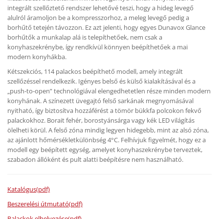
integrált szellőztető rendszer lehetővé teszi, hogy a hideg levegő
alulról áramoljon be a kompresszorhoz, a meleg levegő pedig a
borhűtő tetején távozzon. Ez azt jelenti, hogy egyes Dunavox Glance
borhűtők a munkalap alá is telepíthetőek, nem csak a
konyhaszekrénybe, így rendkívül könnyen beépíthetőek a mai
modern konyhákba.
Kétszekciós, 114 palackos beépíthető modell, amely integrált
szellőzéssel rendelkezik. Igényes belső és külső kialakításával és a
„push-to-open” technológiával elengedhetetlen része minden modern
konyhának. A színezett üvegajtó felső sarkának megnyomásával
nyitható, így biztosítva hozzáférést a tömör bükkfa polcokon fekvő
palackokhoz. Borait fehér, borostyánsárga vagy kék LED világítás
ölelheti körül. A felső zóna mindig legyen hidegebb, mint az alsó zóna,
az ajánlott hőmérsékletkülönbség 4°C. Felhívjuk figyelmét, hogy ez a
modell egy beépített egység, amelyet konyhaszekrénybe terveztek,
szabadon állóként és pult alatti beépítésre nem használható.
Katalógus(pdf)
Beszerelési útmutató(pdf)
Palackok elhelyezése(pdf)