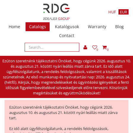
HUF
EUR
Home
Catalogs
Katalógusok
Warranty
Blog
Contact
0
0
Ezúton szeretnénk tájékoztatni Önöket, hogy cégünk 2026. augusztus 10.
és augusztus 21. között nyári leállás miatt zárva tart. Ez idő alatt
ügyfélszolgálatunk, a rendelés feldolgozások, valamint a kiszállítások
szünetelnek. Az első munkanap és nyitvatartási nap: 2026. augusztus 24.
(hétfő). Kérjük, hogy megrendeléseiket és ügyintézési igényeiket a fenti
időszak figyelembevételével szíveskedjenek előre tervezni. Köszönjük
megértésüket és együttműködésüket!
Ezúton szeretnénk tájékoztatni Önöket, hogy cégünk 2026.
augusztus 10. és augusztus 21. között nyári leállás miatt zárva
tart.
Ez idő alatt ügyfélszolgálatunk, a rendelés feldolgozások,