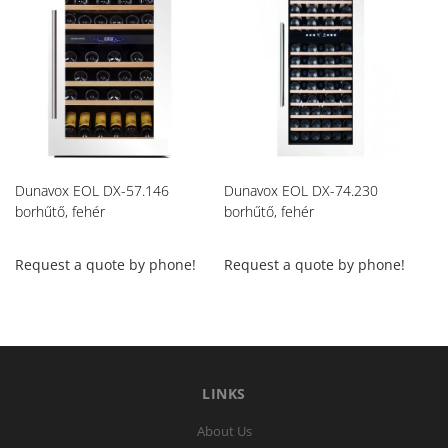
Dunavox EOL DX-57.146
Dunavox EOL DX-74.230
Du
borhűtő, fehér
borhűtő, fehér
bo
Request a quote by phone!
Request a quote by phone!
Re
LINKS
About Us