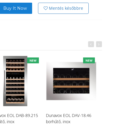
Mentés későbbre
Buy It Now
NEW
NEW
vox EOL DAB-89.215
Dunavox EOL DAV-18.46
Dunavox Grand
tő, inox
borhűtő, inox
borhűtő, inox