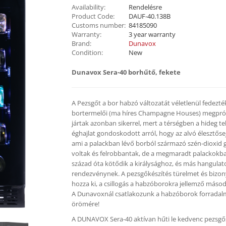
Availability:
Rendelésre
Product Code:
DAUF-40.138B
Customs number:
84185090
Warranty:
3 year warranty
Brand:
Dunavox
Condition:
New
Dunavox Sera-40 borhűtő, fekete
A Pezsgőt a bor habzó változatát véletlenül fedezt
bortermelői (ma híres Champagne Houses) megpróbá
jártak azonban sikerrel, mert a térségben a hideg tel
éghajlat gondoskodott arról, hogy az alvó élesztősej
ami a palackban lévő borból származó szén-dioxid g
voltak és felrobbantak, de a megmaradt palackokban
század óta kötődik a királysághoz, és más hangula
rendezvénynek. A pezsgőkészítés türelmet és bizonyo
hozza ki, a csillogás a habzóborokra jellemző másodi
A Dunavoxnál csatlakozunk a habzóborok forradalm
örömére!
A DUNAVOX Sera-40 aktívan hűti le kedvenc pezsgős 