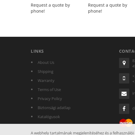
Request a quote by
Request a quote by
phone!
phone!
LINKS
CONTA
8
About Us
4
Shipping
+
Warranty
+
Terms of Use
i
Privacy Policy
Biztonsági adatlap
d
Katalógusok
A webhely tartalmának megjelenítéséhez és a felhasználói