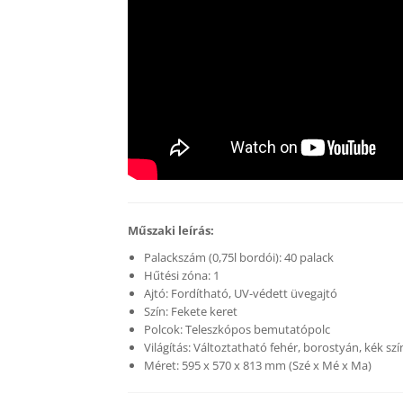
Műszaki leírás:
Palackszám (0,75l bordói): 40 palack
Hűtési zóna: 1
Ajtó: Fordítható, UV-védett üvegajtó
Szín: Fekete keret
Polcok: Teleszkópos bemutatópolc
Világítás: Változtatható fehér, borostyán, kék szí
Méret: 595 x 570 x 813 mm (Szé x Mé x Ma)