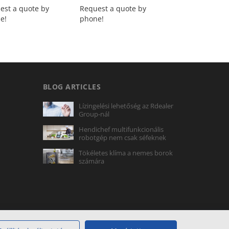
est a quote by
Request a quote by
Request a quot
e!
phone!
phone!
BLOG ARTICLES
Lízingelési lehetőség az Rdealer
Group-nál
Hendichef multifunkcionális
robotgép nem csak séfeknek
Tökéletes klíma a nemes borok
számára