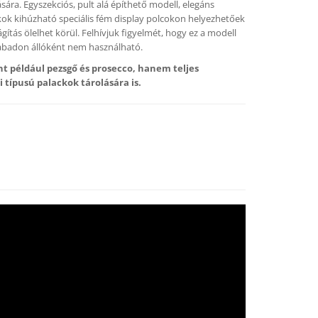
sára. Egyszekciós, pult alá építhető modell, elegáns
kok kihúzható speciális fém display polcokon helyezhetőek
gítás ölelhet körül. Felhívjuk figyelmét, hogy ez a modell
szabadon állóként nem használható.
t például pezsgő és prosecco, hanem teljes
típusú palackok tárolására is.