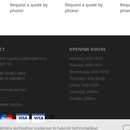
Request a quote by
Request a quote by
Requ
phone!
phone!
phon
CT
OPENING HOURS
300 Tapolca, belterület hrsz.
Monday: 8:00-16:00
507/14
Tuesday: 8:00-16:00
Wednesday: 8:00-16:00
36-20-802-4453
36 70 948-8874
Thursday: 8:00-16:00
Friday: 8:00-16:00
nfo@rdealer.hu
Saturday: ZÁRVA
Sunday: ZÁRVA
ealer.tapolca
 élmény javításához cookie-kat és hasonló technológiákat