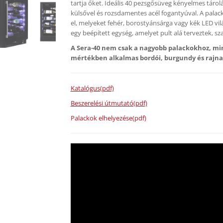
tartja őket. Ideális 40 pezsgősüveg kényelmes tárolá
külsővel és rozsdamentes acél fogantyúval. A palac
el, melyeket fehér, borostyánsárga vagy kék LED vilá
egy beépített egység, amelyet pult alá terveztek, 
A Sera-40 nem csak a nagyobb palackokhoz, min
mértékben alkalmas bordói, burgundy és rajnai 
Katalógus(pdf)
Beszerelési útmutató(pdf)
Palackok elhelyezése(pdf)