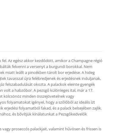
ék fel. Az egész akkor kezdődött, amikor a Champagne régió
lták felvenni a versenyt a burgundi borokkal. Nem
ek miatt leállt a pincékben tárolt bor erjedése. A hideg
tek tavasszal újra felébredjenek és erjedésnek induljanak,
áz felszabadulását okozta. A palackok eleinte gyengék
 volt a habzóbor. A pezsgő különleges ital, már a 17.
tot kölcsönöz minden összejövetelnek vagy
s folyamatokat igényel, hogy a szőlőből az ideális ízt
k erjedési folyamatból fakad, és a palack belsejében zajlik.
ához, és bővítjük kínálatunkat a Pezsgőkedvelők
vagy proseccós palackjait, valamint hűvösen és frissen is