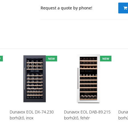
Request a quote by phone!
W
NEW
NEW
Dunavox EOL DX-74.230
Dunavox EOL DAB-89.215
Duna
borhűtő, inox
borhűtő, fehér
borhű