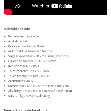
Műszaki adatok:
Rozsdamentes kivitel
Asztali kivitel
Könnyen karbantartható
Automatikus fűrészlap feszítő
Vágási kapacitás: 200 x 230 mm (szé x ma)
Fűrészlap mérete: 1740 x 16 mm
Kés sebesség: 17 m/s
Tálca mérete: 529 x 558 mm
Teljesítmény: 1,1 kW ( 1,5 Le )
Áramforrás: 400V
Méret: 508 x 638 x 922 mm (szé x mé x ma)
Állvánnyal: 508 x 638 x 1400 (szé x mé x ma)
Súly: 70 kg , Állvánnyal: 90 kg
Request a quote by phone!