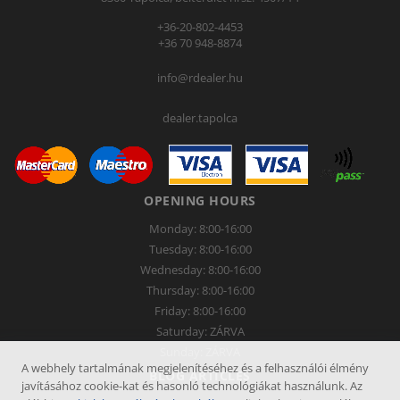
+36-20-802-4453
+36 70 948-8874
info@rdealer.hu
dealer.tapolca
OPENING HOURS
Monday: 8:00-16:00
Tuesday: 8:00-16:00
Wednesday: 8:00-16:00
Thursday: 8:00-16:00
Friday: 8:00-16:00
Saturday: ZÁRVA
Sunday: ZÁRVA
A webhely tartalmának megjelenítéséhez és a felhasználói élmény
BLOG ARTICLES
javításához cookie-kat és hasonló technológiákat használunk. Az