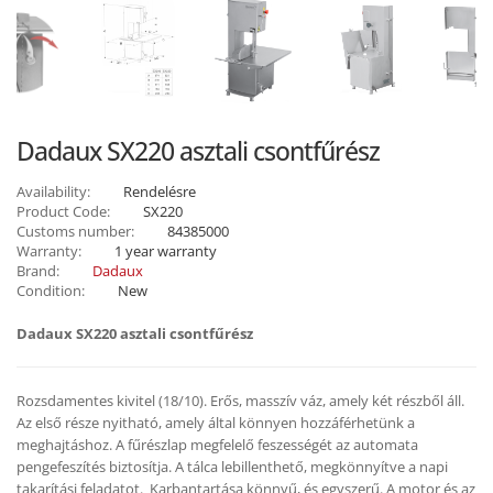
Dadaux SX220 asztali csontfűrész
Availability:
Rendelésre
Product Code:
SX220
Customs number:
84385000
Warranty:
1 year warranty
Brand:
Dadaux
Condition:
New
Dadaux SX220 asztali csontfűrész
Rozsdamentes kivitel (18/10). Erős, masszív váz, amely két részből áll.
Az első része nyitható, amely által könnyen hozzáférhetünk a
meghajtáshoz. A fűrészlap megfelelő feszességét az automata
pengefeszítés biztosítja. A tálca lebillenthető, megkönnyítve a napi
takarítási feladatot. Karbantartása könnyű, és egyszerű. A motor és az