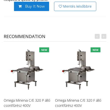
Mentés későbbre
Buy It Now
RECOMMENDATION
NEW
NEW
Omega Minerva C/E 320 P álló
Omega Minerva C/E 320 F álló
Om
csontfűrész 400V
csontfűrész 400V
cs