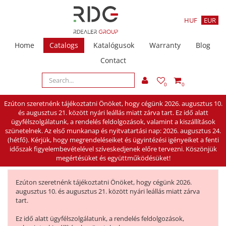
HUF
EUR
Home
Catalogs
Katalógusok
Warranty
Blog
Contact
0
0
Ezúton szeretnénk tájékoztatni Önöket, hogy cégünk 2026. augusztus 10.
és augusztus 21. között nyári leállás miatt zárva tart. Ez idő alatt
ügyfélszolgálatunk, a rendelés feldolgozások, valamint a kiszállítások
szünetelnek. Az első munkanap és nyitvatartási nap: 2026. augusztus 24.
(hétfő). Kérjük, hogy megrendeléseiket és ügyintézési igényeiket a fenti
időszak figyelembevételével szíveskedjenek előre tervezni. Köszönjük
megértésüket és együttműködésüket!
Ezúton szeretnénk tájékoztatni Önöket, hogy cégünk 2026.
augusztus 10. és augusztus 21. között nyári leállás miatt zárva
tart.
Ez idő alatt ügyfélszolgálatunk, a rendelés feldolgozások,