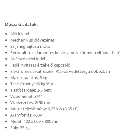
Műszaki adatok:
Álló kivitel
Mechanikus idővezérlés
Szíj meghajtású motor
Perforált rozsdamentes kosár, amely könnyen eltávolítható
Átlátszó plexi fedél
Fedél nyitását érzékelő kapcsoló
Elektromos alkatrészek IP56-os védettségű dobozban
Max. kapacitás: 3 kg
Teljesítmény: 60 kg/óra
Tisztítás ideje: 2-3 perc
Vízbemenet: 3/4"
Vízelvezetés: Ø 50 mm
Motor teljesítmény: 0,27 kW (0,35 LE)
Áramforrás: 400V
Méret: 402 x 609 x 800 mm
Súly: 35 kg