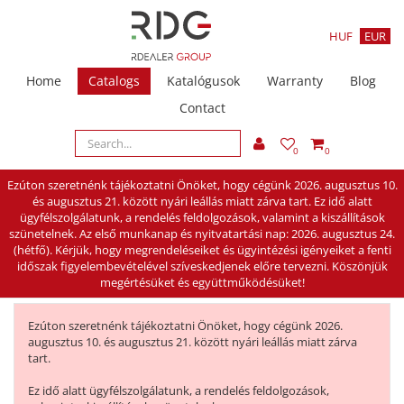
HUF
EUR
Home
Catalogs
Katalógusok
Warranty
Blog
Contact
0
0
Ezúton szeretnénk tájékoztatni Önöket, hogy cégünk 2026. augusztus 10.
és augusztus 21. között nyári leállás miatt zárva tart. Ez idő alatt
ügyfélszolgálatunk, a rendelés feldolgozások, valamint a kiszállítások
szünetelnek. Az első munkanap és nyitvatartási nap: 2026. augusztus 24.
(hétfő). Kérjük, hogy megrendeléseiket és ügyintézési igényeiket a fenti
időszak figyelembevételével szíveskedjenek előre tervezni. Köszönjük
megértésüket és együttműködésüket!
Ezúton szeretnénk tájékoztatni Önöket, hogy cégünk 2026.
augusztus 10. és augusztus 21. között nyári leállás miatt zárva
tart.
Ez idő alatt ügyfélszolgálatunk, a rendelés feldolgozások,