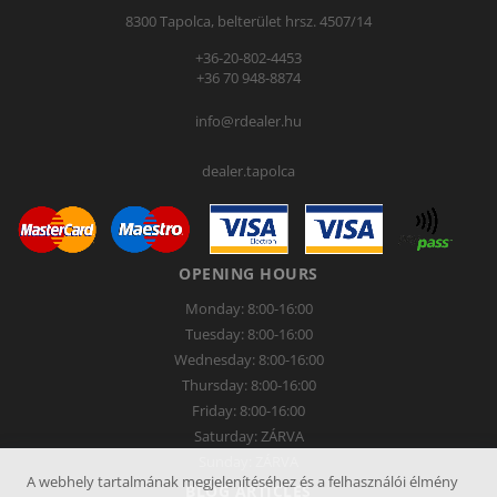
8300 Tapolca, belterület hrsz. 4507/14
+36-20-802-4453
+36 70 948-8874
info@rdealer.hu
dealer.tapolca
OPENING HOURS
Monday: 8:00-16:00
Tuesday: 8:00-16:00
Wednesday: 8:00-16:00
Thursday: 8:00-16:00
Friday: 8:00-16:00
Saturday: ZÁRVA
Sunday: ZÁRVA
A webhely tartalmának megjelenítéséhez és a felhasználói élmény
BLOG ARTICLES