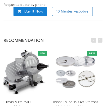
Request a quote by phone!
Mentés későbbre
Buy It Now
RECOMMENDATION
NEW
NEW
Sirman Mirra 250 C
Robot Coupe 1933W 8 tárcsás
Da