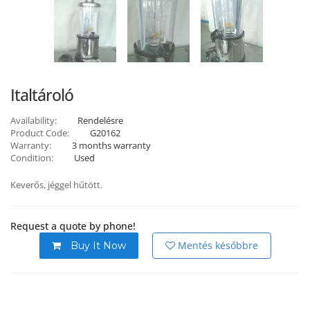
Italtároló
Availability:
Rendelésre
Product Code:
G20162
Warranty:
3 months warranty
Condition:
Used
Keverős, jéggel hűtött.
Request a quote by phone!
Mentés későbbre
Buy It Now