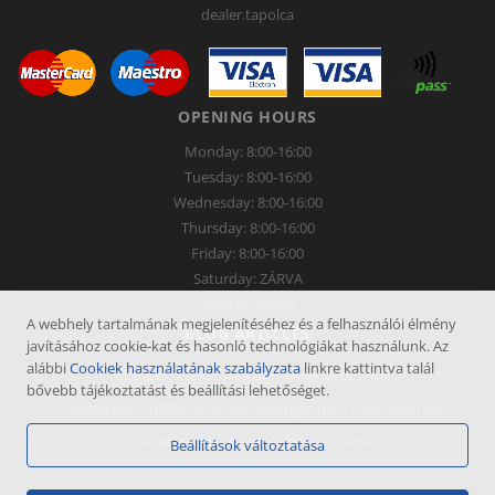
dealer.tapolca
OPENING HOURS
Monday: 8:00-16:00
Tuesday: 8:00-16:00
Wednesday: 8:00-16:00
Thursday: 8:00-16:00
Friday: 8:00-16:00
Saturday: ZÁRVA
Sunday: ZÁRVA
A webhely tartalmának megjelenítéséhez és a felhasználói élmény
BLOG ARTICLES
javításához cookie-kat és hasonló technológiákat használunk. Az
alábbi
Cookiek használatának szabályzata
linkre kattintva talál
Lízingelési lehetőség az Rdealer Group-nál
bővebb tájékoztatást és beállítási lehetőséget.
Hendichef multifunkcionális robotgép nem csak séfeknek
Tökéletes klíma a nemes borok számára
Beállítások változtatása