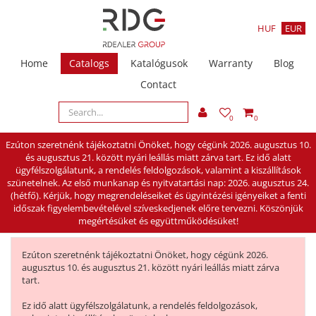
HUF
EUR
Home
Catalogs
Katalógusok
Warranty
Blog
Contact
0
0
Ezúton szeretnénk tájékoztatni Önöket, hogy cégünk 2026. augusztus 10.
és augusztus 21. között nyári leállás miatt zárva tart. Ez idő alatt
ügyfélszolgálatunk, a rendelés feldolgozások, valamint a kiszállítások
szünetelnek. Az első munkanap és nyitvatartási nap: 2026. augusztus 24.
(hétfő). Kérjük, hogy megrendeléseiket és ügyintézési igényeiket a fenti
időszak figyelembevételével szíveskedjenek előre tervezni. Köszönjük
megértésüket és együttműködésüket!
Ezúton szeretnénk tájékoztatni Önöket, hogy cégünk 2026.
augusztus 10. és augusztus 21. között nyári leállás miatt zárva
tart.
Ez idő alatt ügyfélszolgálatunk, a rendelés feldolgozások,