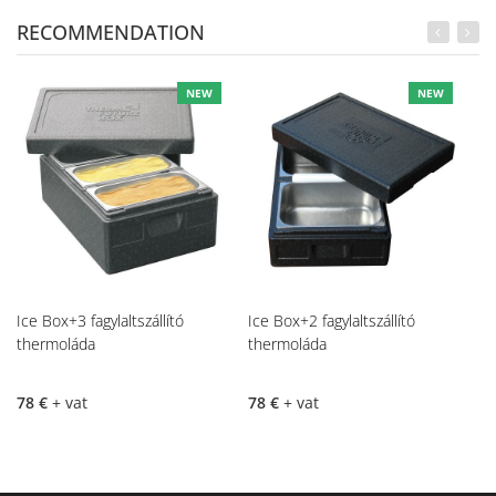
RECOMMENDATION
NEW
NEW
Ice Box+3 fagylaltszállító
Ice Box+2 fagylaltszállító
Ét
thermoláda
thermoláda
2
78 €
+ vat
78 €
+ vat
1