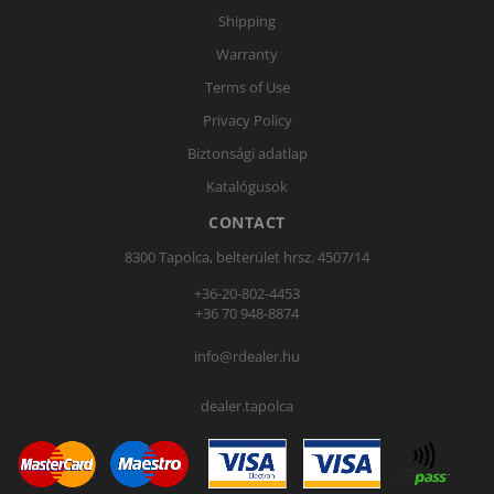
Shipping
Warranty
Terms of Use
Privacy Policy
Biztonsági adatlap
Katalógusok
CONTACT
8300 Tapolca, belterület hrsz. 4507/14
+36-20-802-4453
+36 70 948-8874
info@rdealer.hu
dealer.tapolca