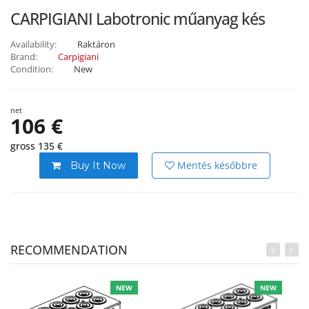
CARPIGIANI Labotronic műanyag kés
Availability:
Raktáron
Brand:
Carpigiani
Condition:
New
net
106 €
gross 135 €
Mentés későbbre
Buy It Now
RECOMMENDATION
NEW
NEW