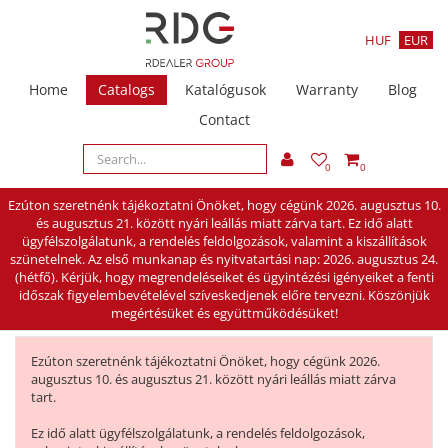
HUF
EUR
Home
Catalogs
Katalógusok
Warranty
Blog
Contact
0
0
Ezúton szeretnénk tájékoztatni Önöket, hogy cégünk 2026. augusztus 10.
és augusztus 21. között nyári leállás miatt zárva tart. Ez idő alatt
ügyfélszolgálatunk, a rendelés feldolgozások, valamint a kiszállítások
szünetelnek. Az első munkanap és nyitvatartási nap: 2026. augusztus 24.
(hétfő). Kérjük, hogy megrendeléseiket és ügyintézési igényeiket a fenti
időszak figyelembevételével szíveskedjenek előre tervezni. Köszönjük
megértésüket és együttműködésüket!
Ezúton szeretnénk tájékoztatni Önöket, hogy cégünk 2026.
augusztus 10. és augusztus 21. között nyári leállás miatt zárva
tart.
Ez idő alatt ügyfélszolgálatunk, a rendelés feldolgozások,