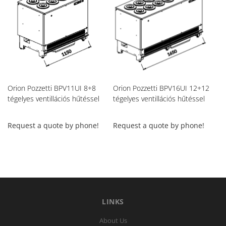
Orion Pozzetti BPV11UI 8+8
Orion Pozzetti BPV16UI 12+12
ST
tégelyes ventillációs hűtéssel
tégelyes ventillációs hűtéssel
ro
Request a quote by phone!
Request a quote by phone!
4
LINKS
About Us