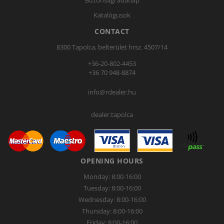
Biztonsági adatlap
Katalógusok
CONTACT
8300 Tapolca, belterület hrsz. 4507/14
+36-20-802-4453
+36 70 948-8874
info@rdealer.hu
dealer.tapolca
OPENING HOURS
Monday: 8:00-16:00
Tuesday: 8:00-16:00
Wednesday: 8:00-16:00
Thursday: 8:00-16:00
Friday: 8:00-16:00