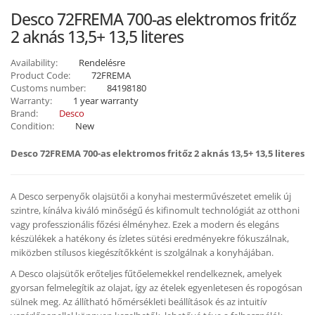
Desco 72FREMA 700-as elektromos fritőz
2 aknás 13,5+ 13,5 literes
Availability:
Rendelésre
Product Code:
72FREMA
Customs number:
84198180
Warranty:
1 year warranty
Brand:
Desco
Condition:
New
Desco 72FREMA 700-as elektromos fritőz 2 aknás 13,5+ 13,5 literes
A Desco serpenyők olajsütői a konyhai mesterművészetet emelik új
szintre, kínálva kiváló minőségű és kifinomult technológiát az otthoni
vagy professzionális főzési élményhez. Ezek a modern és elegáns
készülékek a hatékony és ízletes sütési eredményekre fókuszálnak,
miközben stílusos kiegészítőkként is szolgálnak a konyhájában.
A Desco olajsütők erőteljes fűtőelemekkel rendelkeznek, amelyek
gyorsan felmelegítik az olajat, így az ételek egyenletesen és ropogósan
sülnek meg. Az állítható hőmérsékleti beállítások és az intuitív