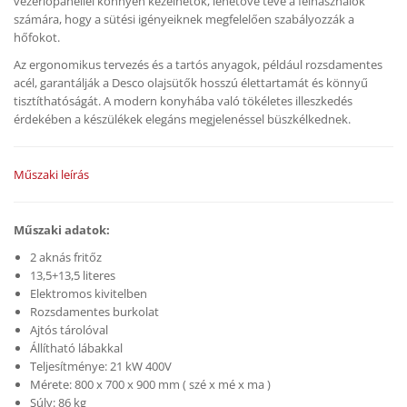
vezérlőpanellel könnyen kezelhetők, lehetővé téve a felhasználók
számára, hogy a sütési igényeiknek megfelelően szabályozzák a
hőfokot.
Az ergonomikus tervezés és a tartós anyagok, például rozsdamentes
acél, garantálják a Desco olajsütők hosszú élettartamát és könnyű
tisztíthatóságát. A modern konyhába való tökéletes illeszkedés
érdekében a készülékek elegáns megjelenéssel büszkélkednek.
Műszaki leírás
Műszaki adatok:
2 aknás fritőz
13,5+13,5 literes
Elektromos kivitelben
Rozsdamentes burkolat
Ajtós tárolóval
Állítható lábakkal
Teljesítménye:
21 kW 400V
Mérete:
800 x 700 x 900 mm ( szé x mé x ma )
Súly: 86 kg