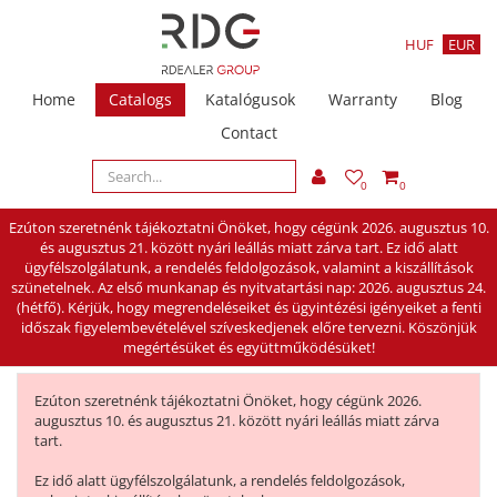
HUF
EUR
Home
Catalogs
Katalógusok
Warranty
Blog
Contact
0
0
Ezúton szeretnénk tájékoztatni Önöket, hogy cégünk 2026. augusztus 10.
és augusztus 21. között nyári leállás miatt zárva tart. Ez idő alatt
ügyfélszolgálatunk, a rendelés feldolgozások, valamint a kiszállítások
szünetelnek. Az első munkanap és nyitvatartási nap: 2026. augusztus 24.
(hétfő). Kérjük, hogy megrendeléseiket és ügyintézési igényeiket a fenti
időszak figyelembevételével szíveskedjenek előre tervezni. Köszönjük
megértésüket és együttműködésüket!
Ezúton szeretnénk tájékoztatni Önöket, hogy cégünk 2026.
augusztus 10. és augusztus 21. között nyári leállás miatt zárva
tart.
Ez idő alatt ügyfélszolgálatunk, a rendelés feldolgozások,