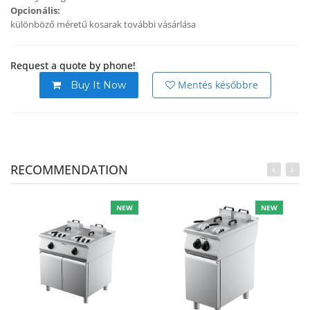
Opcionális
:
különböző méretű kosarak további vásárlása
Request a quote by phone!
Mentés későbbre
Buy It Now
RECOMMENDATION
NEW
NEW