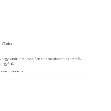
l fűtött
 nagy sütőikhez hasonlóan ez is rozsdamentes acélból,
t egyfalú.
relve is kapható.