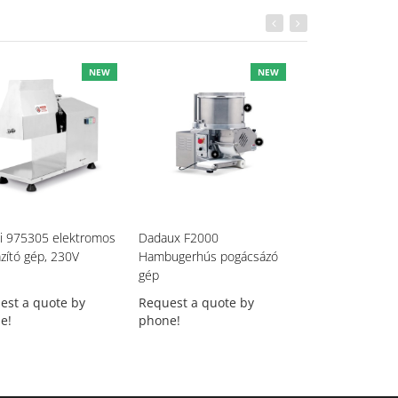
NEW
NEW
i 975305 elektromos
Dadaux F2000
Dadaux Precicut
azító gép, 230V
Hambugerhús pogácsázó
elektromos hús-
gép
zöldség szeletel
est a quote by
Request a quote by
Request a quot
e!
phone!
phone!