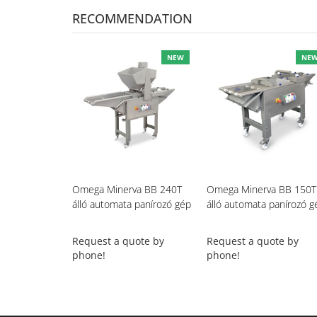
RECOMMENDATION
NEW
NE
Omega Minerva BB 240T
Omega Minerva BB 150T
álló automata panírozó gép
álló automata panírozó g
Request a quote by
Request a quote by
phone!
phone!