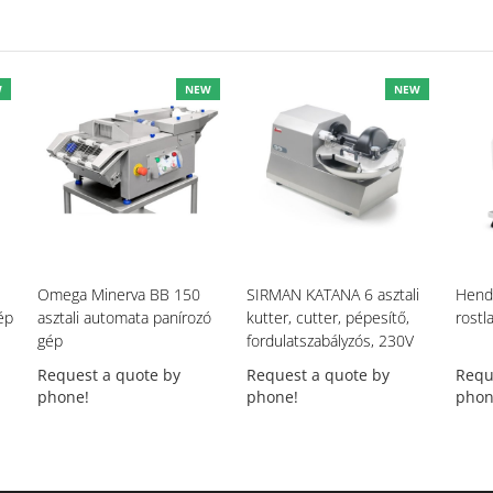
W
NEW
NEW
Omega Minerva BB 150
SIRMAN KATANA 6 asztali
Hend
ép
asztali automata panírozó
kutter, cutter, pépesítő,
rostl
gép
fordulatszabályzós, 230V
Request a quote by
Request a quote by
Requ
phone!
phone!
phon