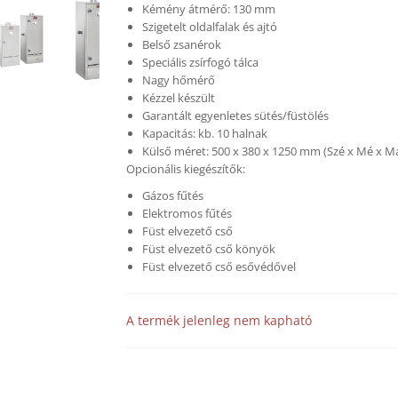
Kémény átmérő: 130 mm
Szigetelt oldalfalak és ajtó
Belső zsanérok
Speciális zsírfogó tálca
Nagy hőmérő
Kézzel készült
Garantált egyenletes sütés/füstölés
Kapacitás: kb. 10 halnak
Külső méret: 500 x 380 x 1250 mm (Szé x Mé x M
Opcionális kiegészítők:
Gázos fűtés
Elektromos fűtés
Füst elvezető cső
Füst elvezető cső könyök
Füst elvezető cső esővédővel
A termék jelenleg nem kapható