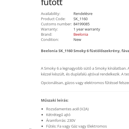
fűtött
Availability:
Rendelésre
Product Code:
SK_1160
Customs number:
84199085
Warranty:
1 year warranty
Brand:
Beelonia
Condition:
New
Beelonia SK_1160 Smoky 6 füstölőszekrény, fáva
A Smoky 6 a legnagyobb sütő a Smoky kínálatban. A
kézzel készült, és duplafalú ajtóval rendelkezik. A tes
Opcionálisan, gázos vagy elektromos fűtéssel felsze
Műszaki leírás:
Rozsdamentes acél (V2A)
Kétrétegű ajtó
Áramforrás: 230V
Fűtés: Fa vagy Gáz vagy Elektromos