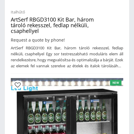
Italhűtő
ArtSerf RBGD3100 Kit Bar, három
tároló rekesszel, fedlap nélküli,
csaphellyel
Request a quote by phone!
ArtSerf RBGD3100 Kit Bar, három tároló rekesszel, fedlap
nélküli, csaphellyel Egy sor testreszabható moduláris elem áll
rendelkezésre, hogy megvalósítsa és optimalizálja a bárját. Ezek
az elemek fel vannak szerelve az ételek és italok tárolásához,
elkészítéséhez és szétosztásához szükséges funkciókkal. A sor
egy hűtött és semleges zónából áll, amelyet fiókok, kávé tartók,
NEW
munkalapok és hátsó csepegtetők egészítenek ki, így
maximalizálva az ergonómiát. Az acél technológiájának és
kifinomultságának kombinálása a bevonatok és kivitelezések,
valamint a világítás és színek használatának lehetőségével
értéket ad a bútoroknak bármilyen helyzetben és tervezői
kérésre. Műszaki leírás: Rozsdamentes kivitelKapható fordított
változatbanTároló rekeszek száma: 3Csaphelyek száma:
1Teljesítmény: 280 WÁramforrás: 230V / 50Hz / 1 fázisMéret:
2090 x 680 x 880 mm (szé x mé x ma)