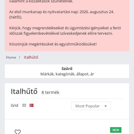
valamint a kiszállítások szünetelnek.
Az első munkanap és nyitvatartási nap: 2026. augusztus 24.
(hétfő).
Kérjük, hogy megrendeléseiket és ügyintézési igényeiket a fenti
időszak figyelembevételével szíveskedjenek előre tervezni.
Köszönjük megértésüket és együttműködésüket!
Italhűtő
Home
Szűrő
Márkák, kategóriák, állapot, ár
Italhűtő
8 termék
Grid
Most Popular
NEW