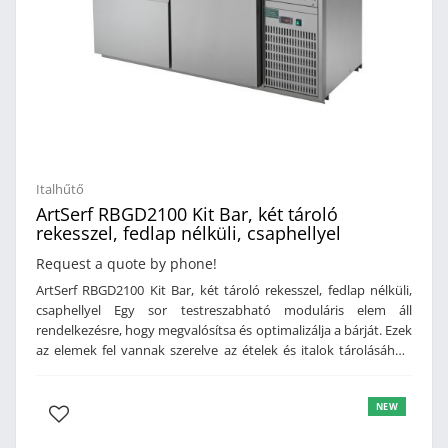
Italhűtő
ArtSerf RBGD2100 Kit Bar, két tároló
rekesszel, fedlap nélküli, csaphellyel
Request a quote by phone!
ArtSerf RBGD2100 Kit Bar, két tároló rekesszel, fedlap nélküli,
csaphellyel Egy sor testreszabható moduláris elem áll
rendelkezésre, hogy megvalósítsa és optimalizálja a bárját. Ezek
az elemek fel vannak szerelve az ételek és italok tárolásához,
elkészítéséhez és szétosztásához szükséges funkciókkal. A sor
egy hűtött és semleges zónából áll, amelyet fiókok, kávé tartók,
NEW
munkalapok és hátsó csepegtetők egészítenek ki, így
maximalizálva az ergonómiát. Az acél technológiájának és