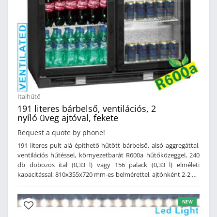
Italhűtő
191 literes bárbelső, ventilációs, 2
nyíló üveg ajtóval, fekete
Request a quote by phone!
191 literes pult alá építhető hűtött bárbelső, alsó aggregáttal,
ventilációs hűtéssel, környezetbarát R600a hűtőközeggel, 240
db dobozos ital (0,33 l) vagy 156 palack (0,33 l) elméleti
kapacitással, 810x355x720 mm-es belmérettel, ajtónként 2-2 db
395x330 mm-es állítható magasságú rácspolccal, 2 db kulccsal
zárható 2 rétegű hőszigetelt üveg nyílóajtóval, mágneses
NEW
zárótömítéssel, beépített belső led világítással, automatikus
leolvasztással, mechanikus hőmérsékletszabályozással,