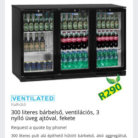
+2/+10°C közti hűtési hőmérséklettel, 4. klímaosztályú (+30°C)
besorolással, CFC mentes poliuretán szigeteléssel, alumínium
belső és festett fekete acél külső burkolattal, szintezhető
talpakkal Gyártó:DIAMOND Tipus:TAB2/D-R6
Méret:900x520x870 mm Teljesítmény (230V):0,23 kW
Összteljesítmény (230V):0,23 kW
Italhűtő
300 literes bárbelső, ventilációs, 3
nyíló üveg ajtóval, fekete
Request a quote by phone!
300 literes pult alá építhető hűtött bárbelső, alsó aggregáttal,