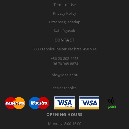
Terms of Use
Privacy Policy
Biztonsági adatlap
Katalógusok
CONTACT
8300 Tapolca, belterület hrsz. 4507/14
+36-20-802-4453
+36 70 948-8874
info@rdealer.hu
dealer.tapolca
OPENING HOURS
Monday: 8:00-16:00