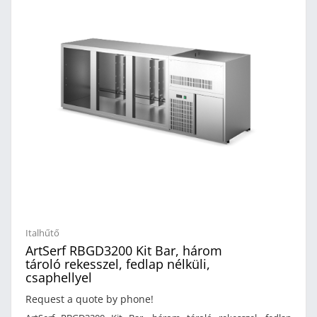
kifinomultságának kombinálása a bevonatok és kivitelezések,
valamint a világítás és színek használatának lehetőségével
értéket ad a bútoroknak bármilyen helyzetben és tervezői
kérésre. Műszaki leírás: Rozsdamentes kivitelKapható fordított
változatbanTároló rekeszek száma: 2Csaphelyek száma:
1Teljesítmény: 220 WÁramforrás: 230V / 50Hz / 1 fázisMéret:
1510 x 680 x 880 mm (szé x mé x ma)Az ár nem tartalmazza a
fiókokat és ajtót!
Italhűtő
ArtSerf RBGD3200 Kit Bar, három
tároló rekesszel, fedlap nélküli,
csaphellyel
Request a quote by phone!