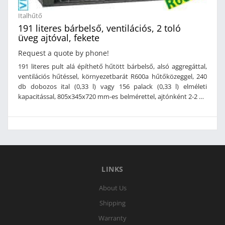
Italhűtő
191 literes bárbelső, ventilációs, 2 toló
üveg ajtóval, fekete
Request a quote by phone!
191 literes pult alá építhető hűtött bárbelső, alsó aggregáttal,
ventilációs hűtéssel, környezetbarát R600a hűtőközeggel, 240
db dobozos ital (0,33 l) vagy 156 palack (0,33 l) elméleti
kapacitással, 805x345x720 mm-es belmérettel, ajtónként 2-2 db
395x300 mm-es állítható magasságú rácspolccal, 2 db kulccsal
zárható 2 rétegű hőszigetelt önmagától visszacsukódó üveg
tolóajtóval, mágneses zárótömítéssel, beépített belső led
világítással, automatikus leolvasztással, mechanikus
hőmérséklet szabályozással, +2/+10°C közti hűtési
hőmérséklettel, 4. klímaosztályú (+30°C) besorolással, CFC
mentes poliuretán szigeteléssel, alumínium belső és festett
LINKS
fekete acél külső burkolattal, szintezhető talpakkal
Tipus:TABS2/D-R6Méret:900x520x870 mmTeljesítmény
About Us
(230V):0,23 kWÖsszteljesítmény (230V):0,23 kW
Shipping
Warranty