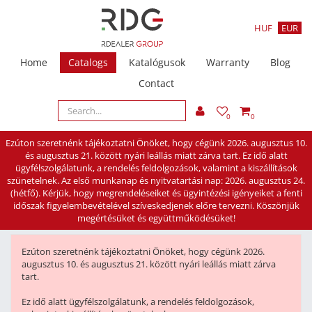
HUF
EUR
Home
Catalogs
Katalógusok
Warranty
Blog
Contact
0
0
Ezúton szeretnénk tájékoztatni Önöket, hogy cégünk 2026. augusztus 10.
és augusztus 21. között nyári leállás miatt zárva tart. Ez idő alatt
ügyfélszolgálatunk, a rendelés feldolgozások, valamint a kiszállítások
szünetelnek. Az első munkanap és nyitvatartási nap: 2026. augusztus 24.
(hétfő). Kérjük, hogy megrendeléseiket és ügyintézési igényeiket a fenti
időszak figyelembevételével szíveskedjenek előre tervezni. Köszönjük
megértésüket és együttműködésüket!
Ezúton szeretnénk tájékoztatni Önöket, hogy cégünk 2026.
augusztus 10. és augusztus 21. között nyári leállás miatt zárva
tart.
Ez idő alatt ügyfélszolgálatunk, a rendelés feldolgozások,