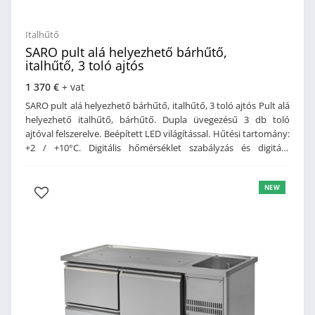
Italhűtő
SARO pult alá helyezhető bárhűtő,
italhűtő, 3 toló ajtós
1 370 €
+ vat
SARO pult alá helyezhető bárhűtő, italhűtő, 3 toló ajtós Pult alá
helyezhető italhűtő, bárhűtő. Dupla üvegezésű 3 db toló
ajtóval felszerelve. Beépített LED világítással. Hűtési tartomány:
+2 / +10°C. Digitális hőmérséklet szabályzás és digitális
hőmérséklet kijelzés. Polcok magassága állítható. Tartozékok: 4
db rácspolc. Műszaki adatok: Belső burkolat: alumíniumKülső
NEW
burkolat: festett fém3 üveg tolóajtóÁllítható polcokPolcok
száma: 6 dbLED belső világításLéghűtésesVízszintezhető
lábakkalDigitális hőmérséklet kijelzésDigitális hőmérséklet
szabályzásKapacitás: 320 LHűtési tartomány: +2 / +10
°CHűtőközeg: R600aMéret: 1350 x 520 x 850 mm (szé x mé x
ma)Súly: 90 kg