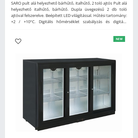
SARO pult alá helyezhető bárhűtő, italhűtő, 2 toló ajtós Pult alá
helyezhető italhűtő, bárhűtő. Dupla üvegezésű 2 db toló
ajtóval felszerelve. Beépített LED világítással. Hűtési tartomány:
+2 / +10°C. Digitális hőmérséklet szabályzás és digitális
hőmérséklet kijelzés. Polcok magassága állítható. Tartozékok: 4
db rácspolc. Műszaki adatok: Belső burkolat: alumíniumKülső
NEW
burkolat: festett fém2 üveg tolóajtóÁllítható polcokPolcok
száma: 4 dbLED belső világításLéghűtésesVízszintezhető
lábakkalDigitális hőmérséklet kijelzésDigitális hőmérséklet
szabályzásKapacitás: 198 LHűtési tartomány: +2 / +10
°CHűtőközeg: R600aMéret: 900 x 520 x 850 mm (szé x mé x
ma)Súly: 72 kg