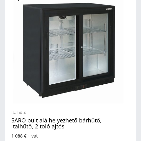
Italhűtő
SARO pult alá helyezhető bárhűtő,
italhűtő, 2 toló ajtós
1 088 €
+ vat