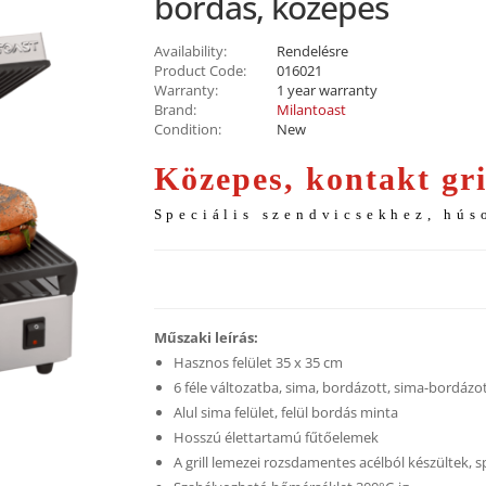
bordás, közepes
Availability:
Rendelésre
Product Code:
016021
Warranty:
1 year warranty
Brand:
Milantoast
Condition:
New
Közepes, kontakt gri
Speciális szendvicsekhez, hús
Műszaki leírás:
Hasznos felület 35 x 35 cm
6 féle változatba, sima, bordázott, sima-bordázo
Alul sima felület, felül bordás minta
Hosszú élettartamú fűtőelemek
A grill lemezei rozsdamentes acélból készültek, s