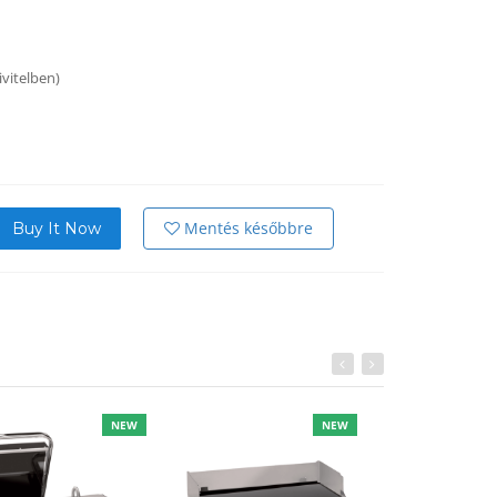
ivitelben)
Mentés későbbre
Buy It Now
NEW
NEW