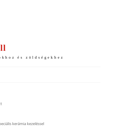
ll
okhoz és zöldségekhez
tt
peciális kerámia kezeléssel