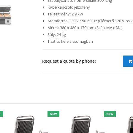
Szabályozható hőmérséklet 300
°
C-ig
Ki/be kapcsoló jelzőfény
Teljesítmény: 2,9 kW
Áramforrás: 230 V / 50-60 Hz (Elérhető 120 V-os k
Méret: 380 x 480 x 170 mm (Szé x Mé x Ma)
Súly: 24 kg
Tisztító kefe a csomagban
Request a quote by phone!
W
NEW
NEW