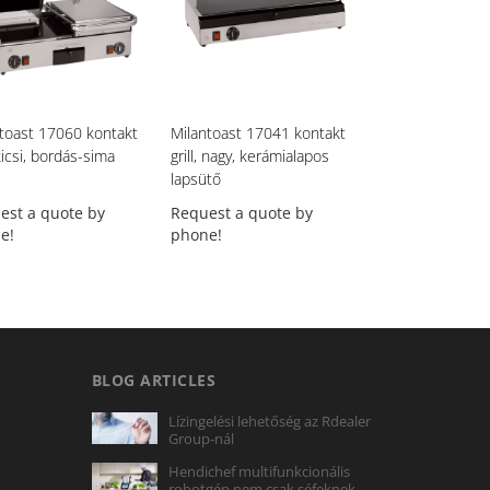
toast 17060 kontakt
Milantoast 17041 kontakt
Milantoast 1702
 kicsi, bordás-sima
grill, nagy, kerámialapos
grill, közepes, 
lapsütő
lapsütő
est a quote by
Request a quote by
Request a quot
e!
phone!
phone!
BLOG ARTICLES
Lízingelési lehetőség az Rdealer
Group-nál
Hendichef multifunkcionális
robotgép nem csak séfeknek