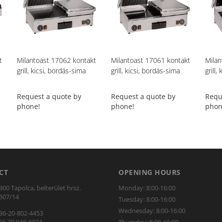
t
Milantoast 17062 kontakt
Milantoast 17061 kontakt
Milan
grill, kicsi, bordás-sima
grill, kicsi, bordás-sima
grill,
Request a quote by
Request a quote by
Requ
phone!
phone!
phon
CT
OPENING HOURS
300 Tapolca, belterület hrsz.
Monday: 8:00-16:00
507/14
Tuesday: 8:00-16:00
Wednesday: 8:00-16:00
36-20-802-4453