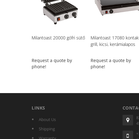
Milantoast 20000 gófri sütő
Milantoast 17080 kontak
grill, kicsi, kerámialapos
Request a quote by
Request a quote by
phone!
phone!
LINKS
CONTA
8
About Us
4
Shipping
+
Warranty