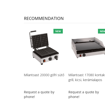
RECOMMENDATION
NEW
NE
Milantoast 20000 gófri sütő
Milantoast 17080 kontak
grill, kicsi, kerámialapos
Request a quote by
Request a quote by
phone!
phone!