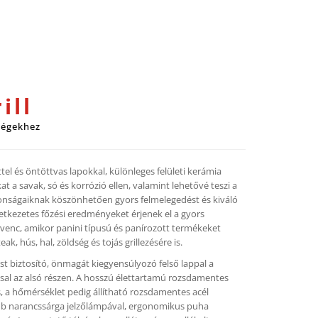
ill
ségekhez
el és öntöttvas lapokkal, különleges felületi kerámia
at a savak, só és korrózió ellen, valamint lehetővé teszi a
onságaiknak köszönhetően gyors felmelegedést és kiváló
etkezetes főzési eredményeket érjenek el a gyors
edvenc, amikor panini típusú és panírozott termékeket
 hús, hal, zöldség és tojás grillezésére is.
t biztosító, önmagát kiegyensúlyozó felső lappal a
ssal az alsó részen. A hosszú élettartamú rozsdamentes
 a hőmérséklet pedig állítható rozsdamentes acél
mb narancssárga jelzőlámpával, ergonomikus puha