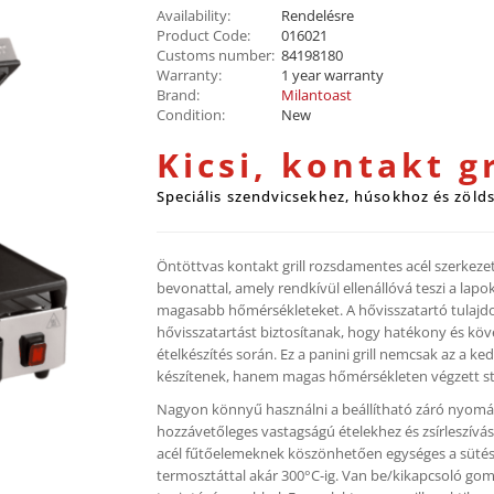
Availability:
Rendelésre
Product Code:
016021
Customs number:
84198180
Warranty:
1 year warranty
Brand:
Milantoast
Condition:
New
Kicsi, kontakt gr
Speciális szendvicsekhez, húsokhoz és zöld
Öntöttvas kontakt grill rozsdamentes acél szerkezett
bevonattal, amely rendkívül ellenállóvá teszi a lapok
magasabb hőmérsékleteket. A hővisszatartó tulajd
hővisszatartást biztosítanak, hogy hatékony és köv
ételkészítés során. Ez a panini grill nemcsak az a k
készítenek, hanem magas hőmérsékleten végzett steak,
Nagyon könnyű használni a beállítható záró nyomás
hozzávetőleges vastagságú ételekhez és zsírleszívá
acél fűtőelemeknek köszönhetően egységes a sütés,
termosztáttal akár 300°C-ig. Van be/kikapcsoló go