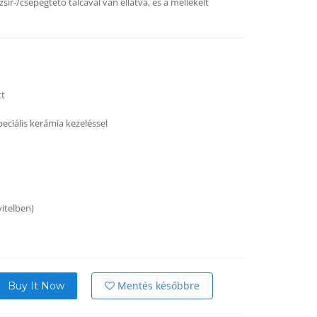
sír-/csepegtető tálcával van ellátva, és a mellékelt
tt
peciális kerámia kezeléssel
vitelben)
Mentés későbbre
Buy It Now