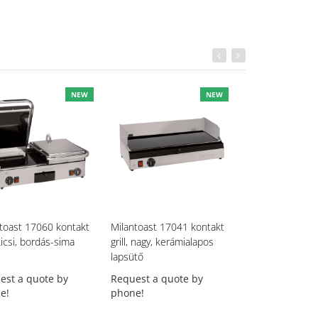
NEW
NEW
toast 17060 kontakt
Milantoast 17041 kontakt
Milantoast 1702
 kicsi, bordás-sima
grill, nagy, kerámialapos
grill, közepes, 
lapsütő
lapsütő
est a quote by
Request a quote by
Request a quot
e!
phone!
phone!