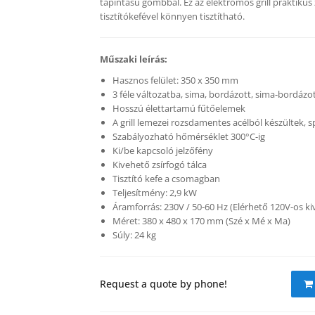
tapintású gombbal. Ez az elektromos grill praktikus z
tisztítókefével könnyen tisztítható.
Műszaki leírás:
Hasznos felület: 350 x 350 mm
3 féle változatba, sima, bordázott, sima-bordázo
Hosszú élettartamú fűtőelemek
A grill lemezei rozsdamentes acélból készültek, s
Szabályozható hőmérséklet 300°C-ig
Ki/be kapcsoló jelzőfény
Kivehető zsírfogó tálca
Tisztító kefe a csomagban
Teljesítmény: 2,9 kW
Áramforrás: 230V / 50-60 Hz (Elérhető 120V-os ki
Méret: 380 x 480 x 170 mm (Szé x Mé x Ma)
Súly: 24 kg
Request a quote by phone!