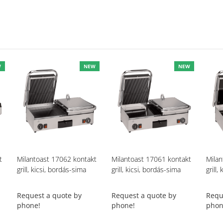
W
NEW
NEW
t
Milantoast 17062 kontakt
Milantoast 17061 kontakt
Milan
grill, kicsi, bordás-sima
grill, kicsi, bordás-sima
grill,
Request a quote by
Request a quote by
Requ
phone!
phone!
phon