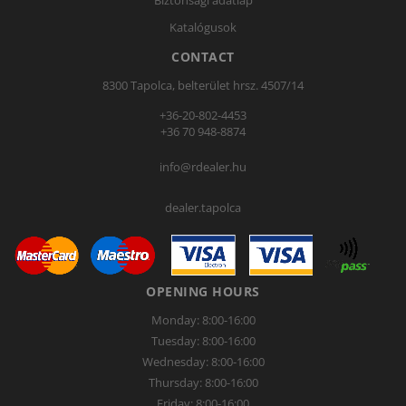
Biztonsági adatlap
Katalógusok
CONTACT
8300 Tapolca, belterület hrsz. 4507/14
+36-20-802-4453
+36 70 948-8874
info@rdealer.hu
dealer.tapolca
OPENING HOURS
Monday: 8:00-16:00
Tuesday: 8:00-16:00
Wednesday: 8:00-16:00
Thursday: 8:00-16:00
Friday: 8:00-16:00