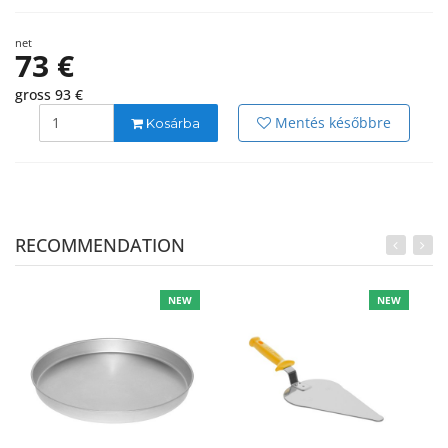
net
73 €
gross 93 €
Mentés későbbre
Kosárba
RECOMMENDATION
NEW
NEW