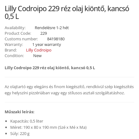
Lilly Codroipo 229 réz olaj kiöntő, kancsó
0,5 L
Availability:
Rendelésre 1-2 hét
Product Code:
229
Customs number:
84198180
Warranty:
1 year warranty
Brand:
Lilly Codroipo
Condition:
New
Lilly Codroipo 229 réz olaj kiöntő, kancsó 0,5 L
Az olajtartó egy elegáns és finom kiegészítő, rendkívül szép kiegészítés
egy helyszíni pizzériában vagy egy stílusos asztali szolgáltatáshoz.
Műszaki leírás:
Kapacitás: 0,5 liter
Méret: 190 x 80 x 190 mm (Szé x Mé x Ma)
Súly: 220 g