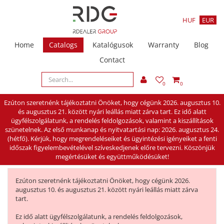
HUF
EUR
Home
Catalogs
Katalógusok
Warranty
Blog
Contact
0
0
Ezúton szeretnénk tájékoztatni Önöket, hogy cégünk 2026. augusztus 10.
és augusztus 21. között nyári leállás miatt zárva tart. Ez idő alatt
ügyfélszolgálatunk, a rendelés feldolgozások, valamint a kiszállítások
szünetelnek. Az első munkanap és nyitvatartási nap: 2026. augusztus 24.
(hétfő). Kérjük, hogy megrendeléseiket és ügyintézési igényeiket a fenti
időszak figyelembevételével szíveskedjenek előre tervezni. Köszönjük
megértésüket és együttműködésüket!
Ezúton szeretnénk tájékoztatni Önöket, hogy cégünk 2026.
augusztus 10. és augusztus 21. között nyári leállás miatt zárva
tart.
Ez idő alatt ügyfélszolgálatunk, a rendelés feldolgozások,