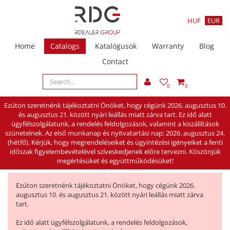
HUF
EUR
Home
Catalogs
Katalógusok
Warranty
Blog
Contact
0
0
Ezúton szeretnénk tájékoztatni Önöket, hogy cégünk 2026. augusztus 10.
és augusztus 21. között nyári leállás miatt zárva tart. Ez idő alatt
ügyfélszolgálatunk, a rendelés feldolgozások, valamint a kiszállítások
szünetelnek. Az első munkanap és nyitvatartási nap: 2026. augusztus 24.
(hétfő). Kérjük, hogy megrendeléseiket és ügyintézési igényeiket a fenti
időszak figyelembevételével szíveskedjenek előre tervezni. Köszönjük
megértésüket és együttműködésüket!
Ezúton szeretnénk tájékoztatni Önöket, hogy cégünk 2026.
augusztus 10. és augusztus 21. között nyári leállás miatt zárva
tart.
Ez idő alatt ügyfélszolgálatunk, a rendelés feldolgozások,