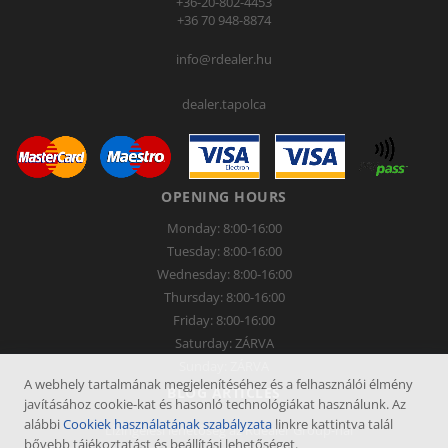
+36-20-802-4453
+36 70 948-8874
info@rdealer.hu
dealer.tapolca
OPENING HOURS
Monday: 8:00-16:00
Tuesday: 8:00-16:00
Wednesday: 8:00-16:00
Thursday: 8:00-16:00
Friday: 8:00-16:00
Saturday: ZÁRVA
Sunday: ZÁRVA
A webhely tartalmának megjelenítéséhez és a felhasználói élmény
BLOG ARTICLES
javításához cookie-kat és hasonló technológiákat használunk. Az
alábbi
Cookiek használatának szabályzata
linkre kattintva talál
Lízingelési lehetőség az Rdealer Group-nál
bővebb tájékoztatást és beállítási lehetőséget.