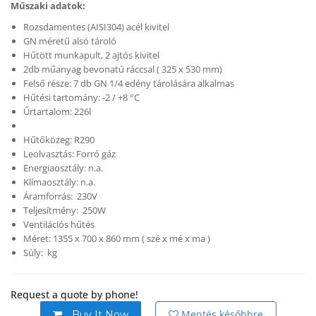
Műszaki adatok:
Rozsdamentes (AISI304) acél kivitel
GN méretű alsó tároló
Hűtött munkapult, 2 ajtós kivitel
2db műanyag bevonatú ráccsal ( 325 x 530 mm)
Felső része: 7 db GN 1/4 edény tárolására alkalmas
Hűtési tartomány: -2 / +8 °C
Űrtartalom: 226l
Hűtőközeg: R290
Leolvasztás: Forró gáz
Energiaosztály: n.a.
Klímaosztály: n.a.
Áramforrás: 230V
Teljesítmény: 250W
Ventilációs hűtés
Méret: 1355 x 700 x 860 mm ( szé x mé x ma )
Súly: kg
Request a quote by phone!
Mentés későbbre
Buy It Now