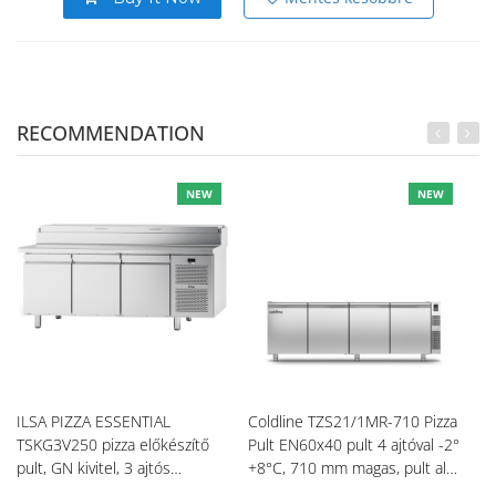
RECOMMENDATION
NEW
NEW
ILSA PIZZA ESSENTIAL
Coldline TZS21/1MR-710 Pizza
Co
TSKG3V250 pizza előkészítő
Pult EN60x40 pult 4 ajtóval -2°
Pu
pult, GN kivitel, 3 ajtós
+8°C, 710 mm magas, pult alá
+8
tárolóval, -2/+8
helyezhető, külső aggregáttal
he