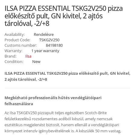
ILSA PIZZA ESSENTIAL TSKG2V250 pizza
előkészítő pult, GN kivitel, 2 ajtós
tárolóval, -2/+8
Availability:
Rendelésre
Product Code:
TSKG2V250
Customs number:
84198180
Warranty:
1 year warranty
Brand:
Ilsa
Condition:
New
ILSA PIZZA ESSENTIAL TSKG2V250 pizza előkészítő pult, GN kivitel,
2 ajtós tárolóval, -2/+8
Megbízható professzionális hűtés vendéglátóipari
felhasználásra
Az Ilsa TSKGEV250 pizzapult teljes egészében Scotch-Brite
felületkezelésű rozsdamentes acélból készül, amely nemcsak
esztétikus megjelenést biztosít, hanem ellenáll a vendéglátóipari
környezet intenzív igénybevételének is. A készülék 50 mm vastag,