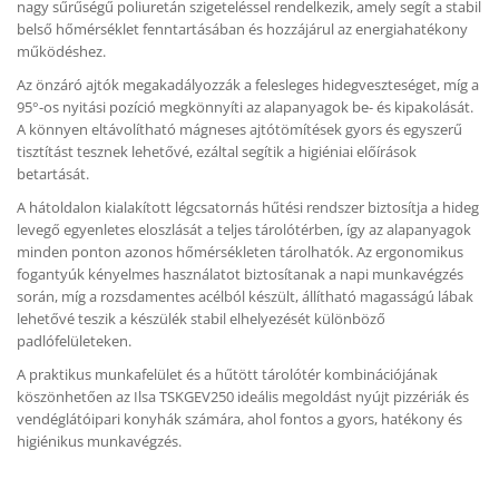
nagy sűrűségű poliuretán szigeteléssel rendelkezik, amely segít a stabil
belső hőmérséklet fenntartásában és hozzájárul az energiahatékony
működéshez.
Az önzáró ajtók megakadályozzák a felesleges hidegveszteséget, míg a
95°-os nyitási pozíció megkönnyíti az alapanyagok be- és kipakolását.
A könnyen eltávolítható mágneses ajtótömítések gyors és egyszerű
tisztítást tesznek lehetővé, ezáltal segítik a higiéniai előírások
betartását.
A hátoldalon kialakított légcsatornás hűtési rendszer biztosítja a hideg
levegő egyenletes eloszlását a teljes tárolótérben, így az alapanyagok
minden ponton azonos hőmérsékleten tárolhatók. Az ergonomikus
fogantyúk kényelmes használatot biztosítanak a napi munkavégzés
során, míg a rozsdamentes acélból készült, állítható magasságú lábak
lehetővé teszik a készülék stabil elhelyezését különböző
padlófelületeken.
A praktikus munkafelület és a hűtött tárolótér kombinációjának
köszönhetően az Ilsa TSKGEV250 ideális megoldást nyújt pizzériák és
vendéglátóipari konyhák számára, ahol fontos a gyors, hatékony és
higiénikus munkavégzés.