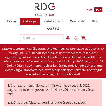
HUF
EUR
Home
Catalogs
Katalógusok
Warranty
Blog
Contact
0
0
Ezúton szeretnénk tájékoztatni Önöket, hogy cégünk 2026. augusztus 10.
és augusztus 21. között nyári leállás miatt zárva tart. Ez idő alatt
ügyfélszolgálatunk, a rendelés feldolgozások, valamint a kiszállítások
szünetelnek. Az első munkanap és nyitvatartási nap: 2026. augusztus 24.
(hétfő). Kérjük, hogy megrendeléseiket és ügyintézési igényeiket a fenti
időszak figyelembevételével szíveskedjenek előre tervezni. Köszönjük
megértésüket és együttműködésüket!
Ezúton szeretnénk tájékoztatni Önöket, hogy cégünk 2026.
augusztus 10. és augusztus 21. között nyári leállás miatt zárva
tart.
Ez idő alatt ügyfélszolgálatunk, a rendelés feldolgozások,