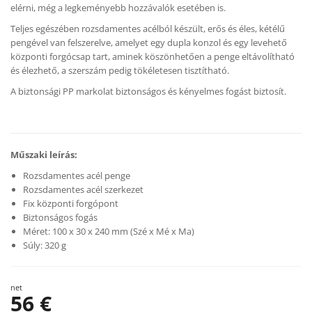
elérni, még a legkeményebb hozzávalók esetében is.
Teljes egészében rozsdamentes acélból készült, erős és éles, kétélű
pengével van felszerelve, amelyet egy dupla konzol és egy levehető
központi forgócsap tart, aminek köszönhetően a penge eltávolítható
és élezhető, a szerszám pedig tökéletesen tisztítható.
A biztonsági PP markolat biztonságos és kényelmes fogást biztosít.
Műszaki leírás:
Rozsdamentes acél penge
Rozsdamentes acél szerkezet
Fix központi forgópont
Biztonságos fogás
Méret: 100 x 30 x 240 mm (Szé x Mé x Ma)
Súly: 320 g
net
56 €