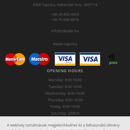
8300 Tapolca, belterület hrsz. 4507/14
+36-20-802-4453
+36 70 948-8874
info@rdealer.hu
dealer.tapolca
OPENING HOURS
Monday: 8:00-16:00
Tuesday: 8:00-16:00
Wednesday: 8:00-16:00
Thursday: 8:00-16:00
Friday: 8:00-16:00
Saturday: ZÁRVA
Sunday: ZÁRVA
A webhely tartalmának megjelenítéséhez és a felhasználói élmény
BLOG ARTICLES