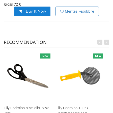
gross 72 €
Mentés későbbre
Buy It Now
RECOMMENDATION
NEW
NEW
Lilly Codroipo pizza olló, pizza
Lilly Codroipo 150/3
Li