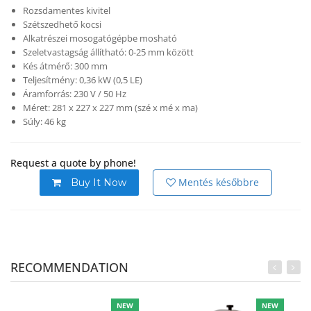
Rozsdamentes kivitel
Szétszedhető kocsi
Alkatrészei mosogatógépbe mosható
Szeletvastagság állítható: 0-25 mm között
Kés átmérő: 300 mm
Teljesítmény: 0,36 kW (0,5 LE)
Áramforrás: 230 V / 50 Hz
Méret: 281 x 227 x 227 mm (szé x mé x ma)
Súly: 46 kg
Request a quote by phone!
Mentés későbbre
Buy It Now
RECOMMENDATION
NEW
NEW