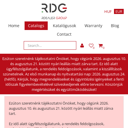
HUF
EUR
Home
Catalogs
Katalógusok
Warranty
Blog
Contact
0
0
Ezúton szeretnénk tájékoztatni Önöket, hogy cégünk 2026. augusztus 10.
és augusztus 21. között nyári leállás miatt zárva tart. Ez idő alatt
ügyfélszolgálatunk, a rendelés feldolgozások, valamint a kiszállítások
szünetelnek. Az első munkanap és nyitvatartási nap: 2026. augusztus 24.
(hétfő). Kérjük, hogy megrendeléseiket és ügyintézési igényeiket a fenti
időszak figyelembevételével szíveskedjenek előre tervezni. Köszönjük
megértésüket és együttműködésüket!
Ezúton szeretnénk tájékoztatni Önöket, hogy cégünk 2026.
augusztus 10. és augusztus 21. között nyári leállás miatt zárva
tart.
Ez idő alatt ügyfélszolgálatunk, a rendelés feldolgozások,