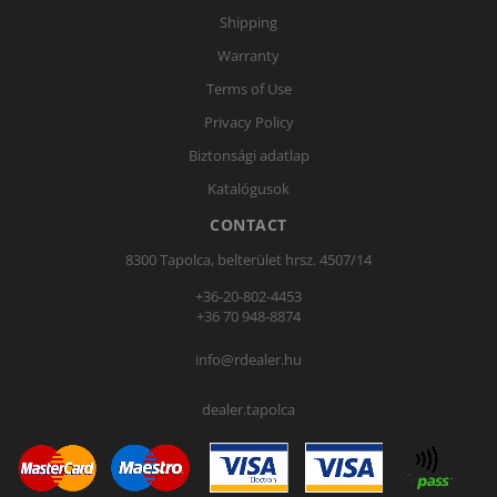
Shipping
Warranty
Terms of Use
Privacy Policy
Biztonsági adatlap
Katalógusok
CONTACT
8300 Tapolca, belterület hrsz. 4507/14
+36-20-802-4453
+36 70 948-8874
info@rdealer.hu
dealer.tapolca