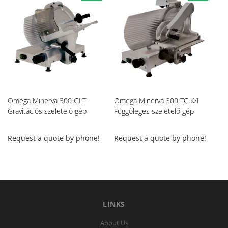
Omega Minerva 300 GLT
Omega Minerva 300 TC K/I
Om
Gravitációs szeletelő gép
Függőleges szeletelő gép
Fü
Request a quote by phone!
Request a quote by phone!
Re
LINKS
About Us