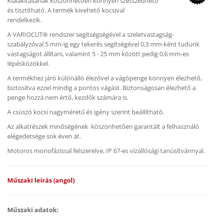
Kialakításának köszönhetően könnyen szétszedhető
és tisztítható. A termék kivehető kocsival
rendelkezik.
A VARIOCUT® rendszer segítségségével a szeletvastagság-
szabályzóval 5 mm-ig egy tekerés segítségével 0,3 mm-ként tudunk
vastagságot állítani, valamint 5 - 25 mm között pedig 0,6 mm-es
lépésközökkel.
A termékhez járó különálló élezővel a vágópenge könnyen élezhető,
biztosítva ezzel mindig a pontos vágást. Biztonságosan élezhető a
penge hozzá nem értő, kezdők számára is.
A csúszó kocsi nagyméretű és igény szerint beállítható.
Az alkatrészek minőségének köszönhetően garantált a felhasználó
elégedetsége sok éven át.
Motoros monofázissal felszerelve, IP 67-es vízállósági tanúsítvánnyal.
Műszaki leírás (angol)
Műszaki adatok: