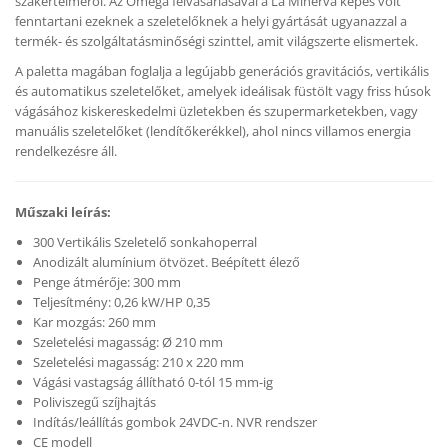
szakértelméről. Az Omega felvásárlásával a La Minerva képes volt
fenntartani ezeknek a szeletelőknek a helyi gyártását ugyanazzal a
termék- és szolgáltatásminőségi szinttel, amit világszerte elismertek.
A paletta magában foglalja a legújabb generációs gravitációs, vertikális
és automatikus szeletelőket, amelyek ideálisak füstölt vagy friss húsok
vágásához kiskereskedelmi üzletekben és szupermarketekben, vagy
manuális szeletelőket (lendítőkerékkel), ahol nincs villamos energia
rendelkezésre áll.
Műszaki leírás:
300 Vertikális Szeletelő sonkahoperral
Anodizált alumínium ötvözet. Beépített élező
Penge átmérője: 300 mm
Teljesítmény: 0,26 kW/HP 0,35
Kar mozgás: 260 mm
Szeletelési magasság: Ø 210 mm
Szeletelési magasság: 210 x 220 mm
Vágási vastagság állítható 0-tól 15 mm-ig
Poliviszegű szíjhajtás
Indítás/leállítás gombok 24VDC-n. NVR rendszer
CE modell