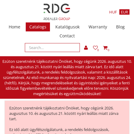
HUF
EUR
Home
Catalogs
Katalógusok
Warranty
Blog
Contact
0
0
Ezúton szeretnénk tájékoztatni Önöket, hogy cégünk 2026. augusztus 10.
és augusztus 21. között nyári leállás miatt zárva tart. Ez idő alatt
ügyfélszolgálatunk, a rendelés feldolgozások, valamint a kiszállítások
szünetelnek. Az első munkanap és nyitvatartási nap: 2026. augusztus 24.
(hétfő). Kérjük, hogy megrendeléseiket és ügyintézési igényeiket a fenti
időszak figyelembevételével szíveskedjenek előre tervezni. Köszönjük
megértésüket és együttműködésüket!
Ezúton szeretnénk tájékoztatni Önöket, hogy cégünk 2026.
augusztus 10. és augusztus 21. között nyári leállás miatt zárva
tart.
Ez idő alatt ügyfélszolgálatunk, a rendelés feldolgozások,