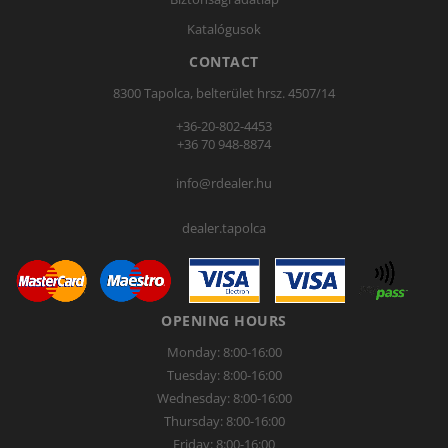
Katalógusok
CONTACT
8300 Tapolca, belterület hrsz. 4507/14
+36-20-802-4453
+36 70 948-8874
info@rdealer.hu
dealer.tapolca
OPENING HOURS
Monday: 8:00-16:00
Tuesday: 8:00-16:00
Wednesday: 8:00-16:00
Thursday: 8:00-16:00
Friday: 8:00-16:00