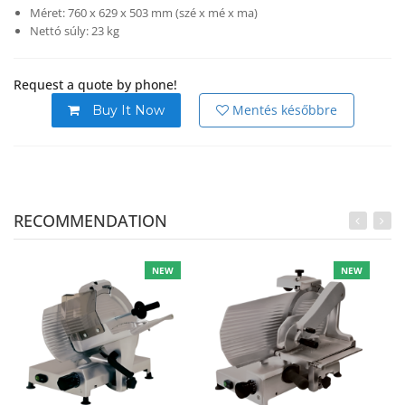
Méret: 760 x 629 x 503 mm (szé x mé x ma)
Nettó súly: 23 kg
Request a quote by phone!
Mentés későbbre
Buy It Now
RECOMMENDATION
NEW
NEW