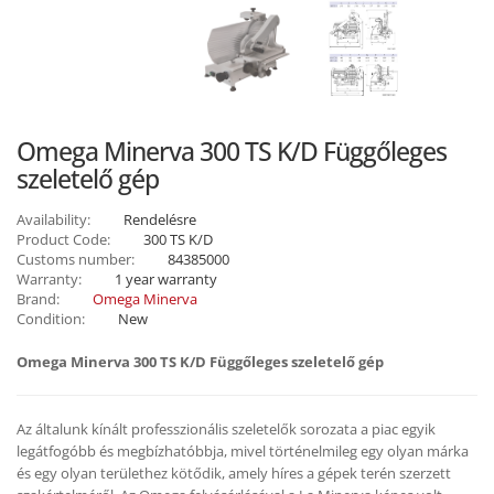
Omega Minerva 300 TS K/D Függőleges
szeletelő gép
Availability:
Rendelésre
Product Code:
300 TS K/D
Customs number:
84385000
Warranty:
1 year warranty
Brand:
Omega Minerva
Condition:
New
Omega Minerva 300 TS K/D Függőleges szeletelő gép
Az általunk kínált professzionális szeletelők sorozata a piac egyik
legátfogóbb és megbízhatóbbja, mivel történelmileg egy olyan márka
és egy olyan területhez kötődik, amely híres a gépek terén szerzett