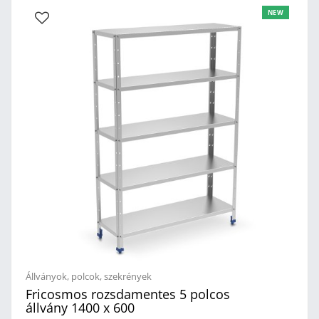
tetszés szerint állíthatóVízszintezhető műanyag lábakMéret:
NEW
1000 x 600 x 1750 mm (szé x mé x ma)Súly: 33 kg
Állványok, polcok, szekrények
Fricosmos rozsdamentes 5 polcos
állvány 1400 x 600