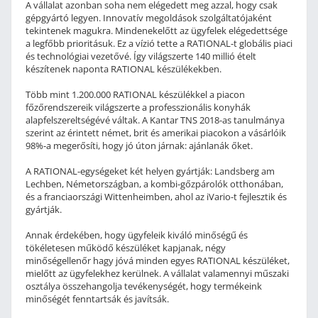
A vállalat azonban soha nem elégedett meg azzal, hogy csak
gépgyártó legyen. Innovatív megoldások szolgáltatójaként
tekintenek magukra. Mindenekelőtt az ügyfelek elégedettsége
a legfőbb prioritásuk. Ez a vízió tette a RATIONAL-t globális piaci
és technológiai vezetővé. Így világszerte 140 millió ételt
készítenek naponta RATIONAL készülékekben.
Több mint 1.200.000 RATIONAL készülékkel a piacon
főzőrendszereik világszerte a professzionális konyhák
alapfelszereltségévé váltak. A Kantar TNS 2018-as tanulmánya
szerint az érintett német, brit és amerikai piacokon a vásárlóik
98%-a megerősíti, hogy jó úton járnak: ajánlanák őket.
A RATIONAL-egységeket két helyen gyártják: Landsberg am
Lechben, Németországban, a kombi-gőzpárolók otthonában,
és a franciaországi Wittenheimben, ahol az iVario-t fejlesztik és
gyártják.
Annak érdekében, hogy ügyfeleik kiváló minőségű és
tökéletesen működő készüléket kapjanak, négy
minőségellenőr hagy jóvá minden egyes RATIONAL készüléket,
mielőtt az ügyfelekhez kerülnek. A vállalat valamennyi műszaki
osztálya összehangolja tevékenységét, hogy termékeink
minőségét fenntartsák és javítsák.