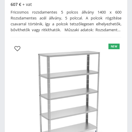
607 €
+ vat
Fricosmos rozsdamentes 5 polcos állvány 1400 x 600
Rozsdamentes acél állvány, 5 polccal. A polcok rögzítése
csavarral történik, így a polcok tetszőlegesen elhelyezhetők,
bővíthetők vagy ritkíthatók. Műszaki adatok: Rozsdamentes
acél kivitelL alakú lábPolcok csavarral rögzítve, így a magasság
tetszés szerint állíthatóVízszintezhető műanyag lábakMéret:
NEW
1400 x 600 x 1750 mm (szé x mé x ma)Súly: 41 kg