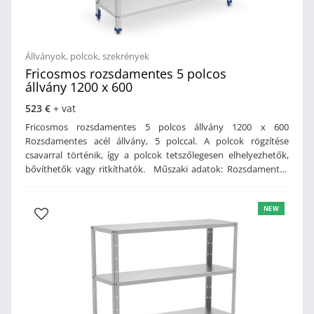
Állványok, polcok, szekrények
Fricosmos rozsdamentes 5 polcos
állvány 1200 x 600
523 €
+ vat
Fricosmos rozsdamentes 5 polcos állvány 1200 x 600
Rozsdamentes acél állvány, 5 polccal. A polcok rögzítése
csavarral történik, így a polcok tetszőlegesen elhelyezhetők,
bővíthetők vagy ritkíthatók. Műszaki adatok: Rozsdamentes
acél kivitelL alakú lábPolcok csavarral rögzítve, így a magasság
tetszés szerint állíthatóVízszintezhető műanyag lábakMéret:
NEW
1200 x 600 x 1750 mm (szé x mé x ma)Súly: 37 kg