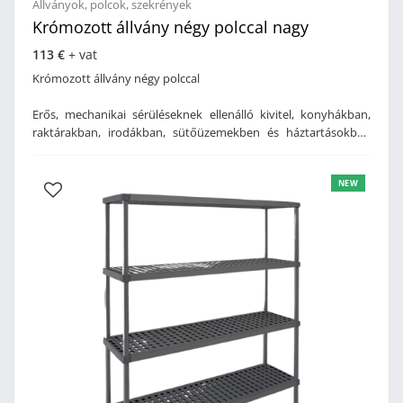
Állványok, polcok, szekrények
Krómozott állvány négy polccal nagy
113 €
+ vat
Krómozott állvány négy polccal
Erős, mechanikai sérüléseknek ellenálló kivitel, konyhákban,
raktárakban, irodákban, sütőüzemekben és háztartásokban
egyaránt használható, szintezhető lábak, 2 cm-ként
elhelyezhető polclap, lapra szerelt csomagolásban, könnyen
NEW
összeállítható, kapacitás: max. 100 kg/szint, anyaga: krómozott
fém drót. Méret: 1220x460x1830 mm