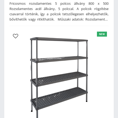
Fricosmos rozsdamentes 5 polcos állvány 800 x 500
Rozsdamentes acél állvány, 5 polccal. A polcok rögzítése
csavarral történik, így a polcok tetszőlegesen elhelyezhetők,
bővíthetők vagy ritkíthatók. Műszaki adatok: Rozsdamentes
acél kivitelL alakú lábPolcok csavarral rögzítve, így a magasság
tetszés szerint állíthatóVízszintezhető műanyag lábakMéret:
NEW
800 x 500 x 1750 mm (szé x mé x ma)Súly: 25 kg