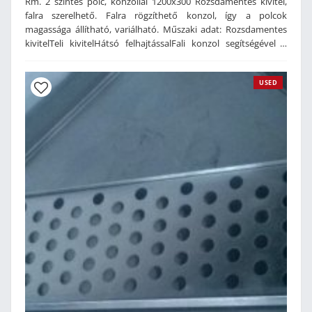
Rm. 2 szintes polc, konzollal 1200x300 Rozsdamentes kivitel,
falra szerelhető. Falra rögzíthető konzol, így a polcok
magassága állítható, variálható. Műszaki adat: Rozsdamentes
kivitelTeli kivitelHátsó felhajtássalFali konzol segítségével a
polcok magassága állítható2 szintes kivitelMéret: 1200 x 300
mm
USED