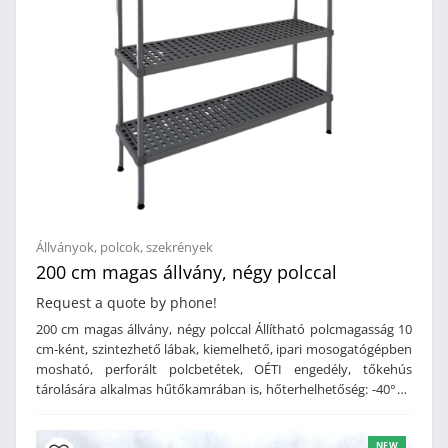
Állványok, polcok, szekrények
200 cm magas állvány, négy polccal
Request a quote by phone!
200 cm magas állvány, négy polccal Állítható polcmagasság 10
cm-ként, szintezhető lábak, kiemelhető, ipari mosogatógépben
mosható, perforált polcbetétek, OÉTI engedély, tőkehús
tárolására alkalmas hűtőkamrában is, hőterhelhetőség: -40°C -
tól, 150 kg szintenkénti terhelhetőség, anyag: alumínium lábak
és keresztmerevítők, polipropilén polcbetétek, származási hely:
NEW