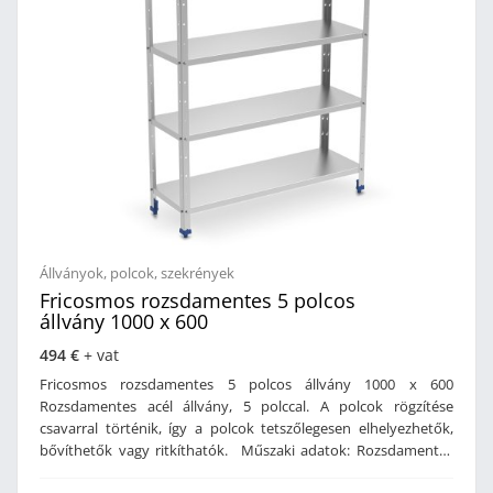
Állványok, polcok, szekrények
Fricosmos rozsdamentes 5 polcos
állvány 1000 x 600
494 €
+ vat
Fricosmos rozsdamentes 5 polcos állvány 1000 x 600
Rozsdamentes acél állvány, 5 polccal. A polcok rögzítése
csavarral történik, így a polcok tetszőlegesen elhelyezhetők,
bővíthetők vagy ritkíthatók. Műszaki adatok: Rozsdamentes
acél kivitelL alakú lábPolcok csavarral rögzítve, így a magasság