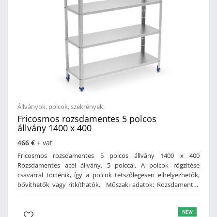
Állványok, polcok, szekrények
Fricosmos rozsdamentes 5 polcos
állvány 1400 x 400
466 €
+ vat
Fricosmos rozsdamentes 5 polcos állvány 1400 x 400
Rozsdamentes acél állvány, 5 polccal. A polcok rögzítése
csavarral történik, így a polcok tetszőlegesen elhelyezhetők,
bővíthetők vagy ritkíthatók. Műszaki adatok: Rozsdamentes
acél kivitelL alakú lábPolcok csavarral rögzítve, így a magasság
tetszés szerint állíthatóVízszintezhető műanyag lábakMéret:
NEW
1400 x 400 x 1750 mm (szé x mé x ma)Súly: 32 kg