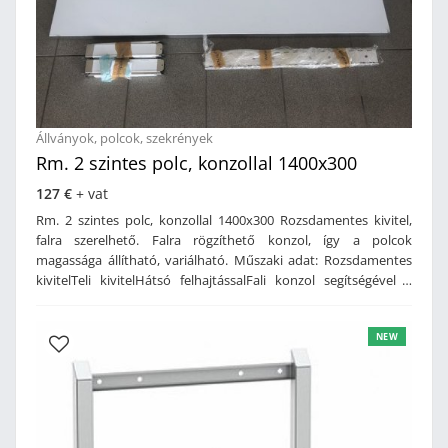
Állványok, polcok, szekrények
Rm. 2 szintes polc, konzollal 1400x300
127 €
+ vat
Rm. 2 szintes polc, konzollal 1400x300 Rozsdamentes kivitel,
falra szerelhető. Falra rögzíthető konzol, így a polcok
magassága állítható, variálható. Műszaki adat: Rozsdamentes
kivitelTeli kivitelHátsó felhajtássalFali konzol segítségével a
polcok magassága állítható2 szintes kivitelMéret: 1400 x 300
mm
NEW