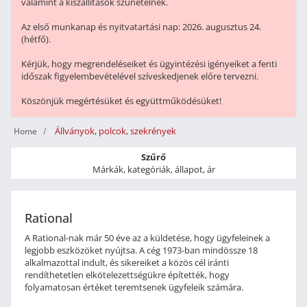
valamint a kiszállítások szünetelnek.
Az első munkanap és nyitvatartási nap: 2026. augusztus 24.
(hétfő).
Kérjük, hogy megrendeléseiket és ügyintézési igényeiket a fenti
időszak figyelembevételével szíveskedjenek előre tervezni.
Köszönjük megértésüket és együttműködésüket!
Állványok, polcok, szekrények
Home
Szűrő
Márkák, kategóriák, állapot, ár
Rational
A Rational-nak már 50 éve az a küldetése, hogy ügyfeleinek a
legjobb eszközöket nyújtsa. A cég 1973-ban mindössze 18
alkalmazottal indult, és sikereiket a közös cél iránti
rendíthetetlen elkötelezettségükre építették, hogy
folyamatosan értéket teremtsenek ügyfeleik számára.