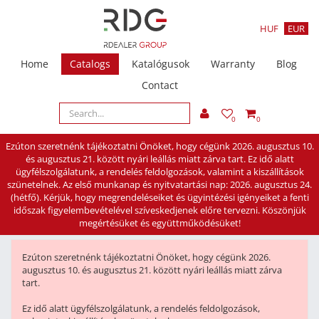
HUF
EUR
Home
Catalogs
Katalógusok
Warranty
Blog
Contact
0
0
Ezúton szeretnénk tájékoztatni Önöket, hogy cégünk 2026. augusztus 10.
és augusztus 21. között nyári leállás miatt zárva tart. Ez idő alatt
ügyfélszolgálatunk, a rendelés feldolgozások, valamint a kiszállítások
szünetelnek. Az első munkanap és nyitvatartási nap: 2026. augusztus 24.
(hétfő). Kérjük, hogy megrendeléseiket és ügyintézési igényeiket a fenti
időszak figyelembevételével szíveskedjenek előre tervezni. Köszönjük
megértésüket és együttműködésüket!
Ezúton szeretnénk tájékoztatni Önöket, hogy cégünk 2026.
augusztus 10. és augusztus 21. között nyári leállás miatt zárva
tart.
Ez idő alatt ügyfélszolgálatunk, a rendelés feldolgozások,