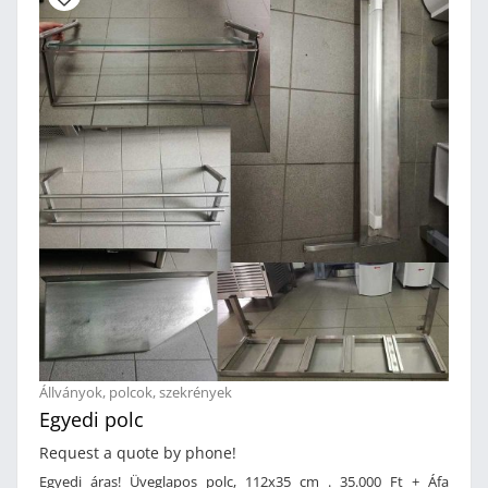
Állványok, polcok, szekrények
Egyedi polc
Request a quote by phone!
Egyedi áras! Üveglapos polc, 112x35 cm . 35.000 Ft + Áfa