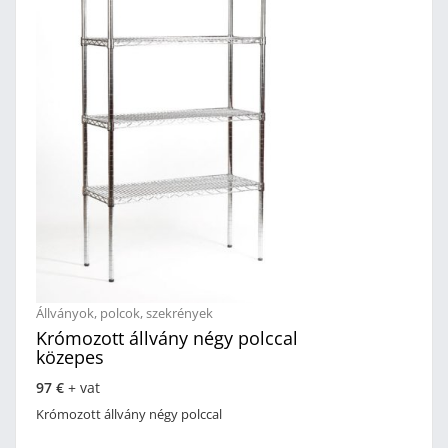
Állványok, polcok, szekrények
Krómozott állvány négy polccal
közepes
97 €
+ vat
Krómozott állvány négy polccal