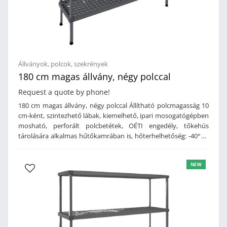
Állványok, polcok, szekrények
180 cm magas állvány, négy polccal
Request a quote by phone!
180 cm magas állvány, négy polccal Állítható polcmagasság 10
cm-ként, szintezhető lábak, kiemelhető, ipari mosogatógépben
mosható, perforált polcbetétek, OÉTI engedély, tőkehús
tárolására alkalmas hűtőkamrában is, hőterhelhetőség: -40°C -
tól, 150 kg szintenkénti terhelhetőség, anyag: alumínium lábak
és keresztmerevítők, polipropilén polcbetétek, származási hely:
NEW
Olaszország.