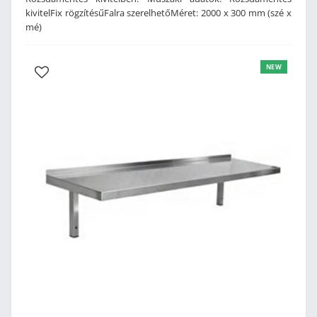
kivitelFix rögzítésűFalra szerelhetőMéret: 2000 x 300 mm (szé x
mé)
NEW