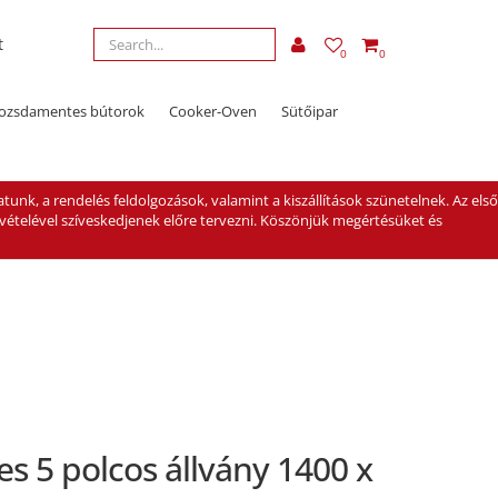
t
0
0
ozsdamentes bútorok
Cooker-Oven
Sütőipar
tunk, a rendelés feldolgozások, valamint a kiszállítások szünetelnek. Az első
evételével szíveskedjenek előre tervezni. Köszönjük megértésüket és
s 5 polcos állvány 1400 x