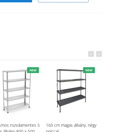
NEW
NEW
osmos rozsdamentes 5
160 cm magas állvány, négy
200 cm magas ál
s állvány 800 x 500
polccal
polccal