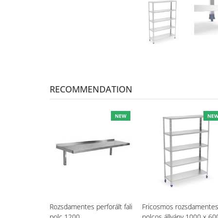
RECOMMENDATION
NEW
NE
Rozsdamentes perforált fali
Fricosmos rozsdamentes
polc 1200
polcos állvány 1000 x 60