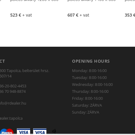
523 €
+ vat
607 €
+ vat
353 
CT
OPENING HOURS
300 Tapolca, belterület hrsz.
Monday: 8:00-16:00
507/14
Tuesday: 8:00-16:00
Wednesday: 8:00-16:00
36-20-802-4453
36 70 948-8874
Thursday: 8:00-16:00
Friday: 8:00-16:00
nfo@rdealer.hu
Saturday: ZÁRVA
Sunday: ZÁRVA
ealer.tapolca