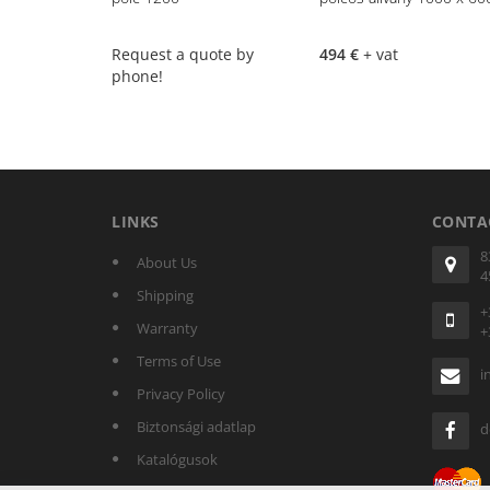
Request a quote by
494 €
+ vat
phone!
LINKS
CONTA
8
About Us
4
Shipping
+
Warranty
+
Terms of Use
i
Privacy Policy
Biztonsági adatlap
d
Katalógusok