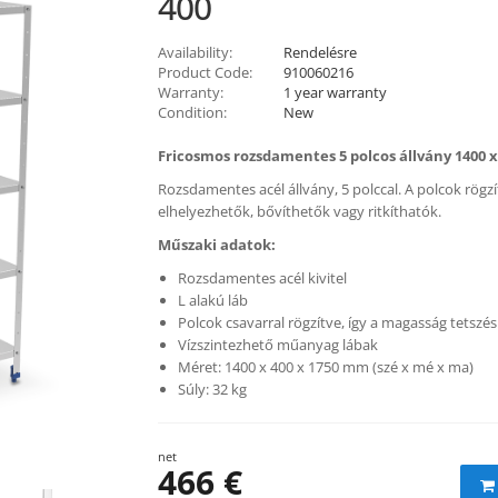
400
Availability:
Rendelésre
Product Code:
910060216
Warranty:
1 year warranty
Condition:
New
Fricosmos rozsdamentes 5 polcos állvány 1400 x
Rozsdamentes acél állvány, 5 polccal. A polcok rögzí
elhelyezhetők, bővíthetők vagy ritkíthatók.
Műszaki adatok:
Rozsdamentes acél kivitel
L alakú láb
Polcok csavarral rögzítve, így a magasság tetszés 
Vízszintezhető műanyag lábak
Méret: 1400 x 400 x 1750 mm (szé x mé x ma)
Súly: 32 kg
net
466 €