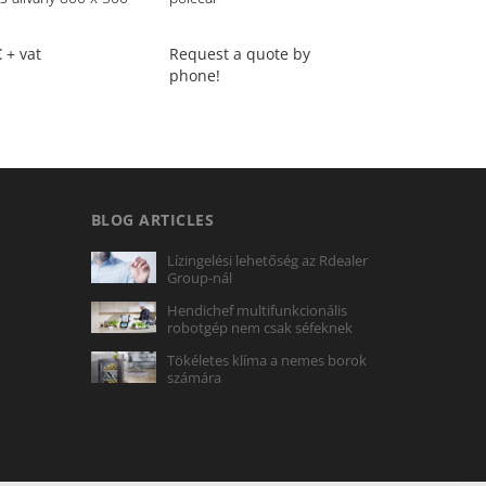
€
+ vat
Request a quote by
Request a quot
phone!
phone!
BLOG ARTICLES
Lízingelési lehetőség az Rdealer
Group-nál
Hendichef multifunkcionális
robotgép nem csak séfeknek
Tökéletes klíma a nemes borok
számára