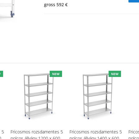
gross 592 €
W
NEW
NEW
 5
Fricosmos rozsdamentes 5
Fricosmos rozsdamentes 5
Fric
0
polcos állvány 1200 x 600
polcos állvány 1400 x 600
polco