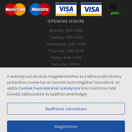
OPENING HOURS
Monday: 8:00-16:00
Tuesday: 8:00-16:00
Wednesday: 8:00-16:00
Thursday: 8:00-16:00
Friday: 8:00-16:00
Saturday: ZÁRVA
Sunday: ZÁRVA
A webhely tartalmának megjelenítéséhez és a felhasználói élmény
BLOG ARTICLES
javításához cookie-kat és hasonló technológiákat használunk. Az
alábbi
Cookiek használatának szabályzata
linkre kattintva talál
Lízingelési lehetőség az Rdealer Group-nál
bővebb tájékoztatást és beállítási lehetőséget.
Hendichef multifunkcionális robotgép nem csak séfeknek
Tökéletes klíma a nemes borok számára
Beállítások változtatása
Megértettem
© 2026 Rdealer Group Kft Tapolca, All rights reserved.