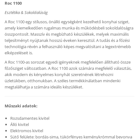
Roc 1100
Esztétika & Sokoldalúság
A Roc 1100 egy stílusos, önálló egységként kezelhető konyhai sziget,
amely kiemelkedően rugalmas munka és működésbeli sokoldalóságra
összpontosít. Masszív és megbízható készülékek, melyek maximális
teljesítményt nyújtanak hosszú éveken keresztül. A tudás és a főzési
technológia révén a felhasználó képes megvalósítani a legextrémebb
elképzeléseit is.
A Roc 1100-as sorozat egyedi igényeknek megfelelően állítható össze
főzősziget változatban. A Roc 1100 azok számára megfelelő választás,
akik modern és kényelmes konyhát szeretnének létrehozni
üzletükben, otthonukban. A széles termékkínálatban mindenki
megtalálhatja a számára ideális készüléket.
Műszaki adatok:
Rozsdamentes kivitel
Álló kivitel
Elektromos kivitel
Sütő felülete: bordás-sima, tükörfényes keménykrómmal bevonva