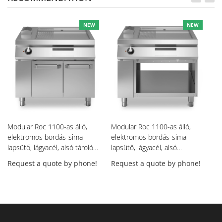
NEW
NEW
Modular Roc 1100-as álló,
Modular Roc 1100-as álló,
Mo
elektromos bordás-sima
elektromos bordás-sima
el
lapsütő, lágyacél, alsó tároló
lapsütő, lágyacél, alsó
al
ajtóval, 1000 mm
tárolóval, 1000 mm
Request a quote by phone!
Request a quote by phone!
Re