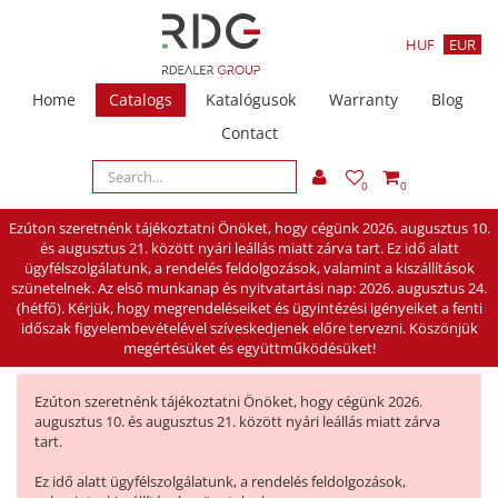
HUF
EUR
Home
Catalogs
Katalógusok
Warranty
Blog
Contact
0
0
Ezúton szeretnénk tájékoztatni Önöket, hogy cégünk 2026. augusztus 10.
és augusztus 21. között nyári leállás miatt zárva tart. Ez idő alatt
ügyfélszolgálatunk, a rendelés feldolgozások, valamint a kiszállítások
szünetelnek. Az első munkanap és nyitvatartási nap: 2026. augusztus 24.
(hétfő). Kérjük, hogy megrendeléseiket és ügyintézési igényeiket a fenti
időszak figyelembevételével szíveskedjenek előre tervezni. Köszönjük
megértésüket és együttműködésüket!
Ezúton szeretnénk tájékoztatni Önöket, hogy cégünk 2026.
augusztus 10. és augusztus 21. között nyári leállás miatt zárva
tart.
Ez idő alatt ügyfélszolgálatunk, a rendelés feldolgozások,