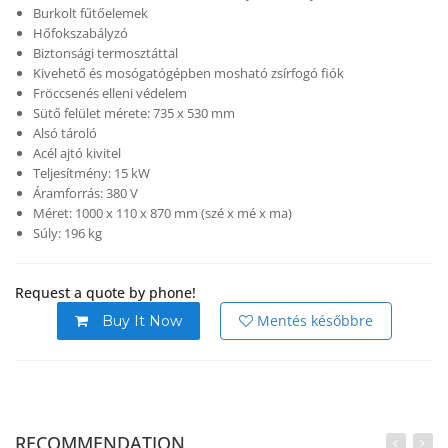
Burkolt fűtőelemek
Hőfokszabályzó
Biztonsági termosztáttal
Kivehető és mosógatógépben mosható zsírfogó fiók
Fröccsenés elleni védelem
Sütő felület mérete: 735 x 530 mm
Alsó tároló
Acél ajtó kivitel
Teljesítmény: 15 kW
Áramforrás: 380 V
Méret: 1000 x 110 x 870 mm (szé x mé x ma)
Súly: 196 kg
Request a quote by phone!
Mentés későbbre
Buy It Now
RECOMMENDATION