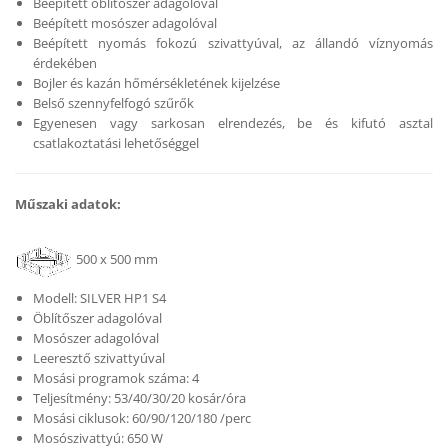
Beépített öblítőszer adagolóval
Beépített mosószer adagolóval
Beépített nyomás fokozú szivattyúval, az állandó víznyomás
érdekében
Bojler és kazán hőmérsékletének kijelzése
Belső szennyfelfogó szűrők
Egyenesen vagy sarkosan elrendezés, be és kifutó asztal
csatlakoztatási lehetőséggel
Műszaki adatok:
500 x 500 mm
Modell: SILVER HP1 S4
Öblítőszer adagolóval
Mosószer adagolóval
Leeresztő szivattyúval
Mosási programok száma: 4
Teljesítmény: 53/40/30/20 kosár/óra
Mosási ciklusok: 60/90/120/180 /perc
Mosószivattyú: 650 W