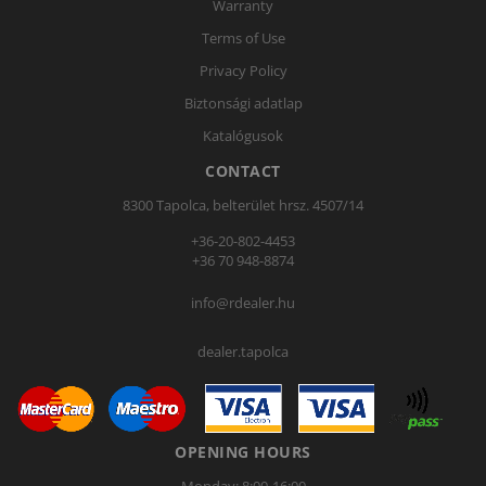
Warranty
Terms of Use
Privacy Policy
Biztonsági adatlap
Katalógusok
CONTACT
8300 Tapolca, belterület hrsz. 4507/14
+36-20-802-4453
+36 70 948-8874
info@rdealer.hu
dealer.tapolca
OPENING HOURS