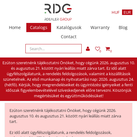
HUF
EUR
Home
Catalogs
Katalógusok
Warranty
Blog
Contact
0
0
Ezúton szeretnénk tájékoztatni Önöket, hogy cégünk 2026. augusztus 10.
és augusztus 21. között nyári leállás miatt zárva tart. Ez idő alatt
ügyfélszolgálatunk, a rendelés feldolgozások, valamint a kiszállítások
szünetelnek. Az első munkanap és nyitvatartási nap: 2026. augusztus 24.
(hétfő). Kérjük, hogy megrendeléseiket és ügyintézési igényeiket a fenti
időszak figyelembevételével szíveskedjenek előre tervezni. Köszönjük
megértésüket és együttműködésüket!
Ezúton szeretnénk tájékoztatni Önöket, hogy cégünk 2026.
augusztus 10. és augusztus 21. között nyári leállás miatt zárva
tart.
Ez idő alatt ügyfélszolgálatunk, a rendelés feldolgozások,