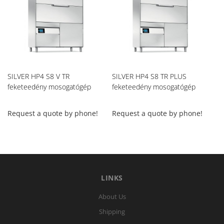
SILVER HP4 S8 V TR
SILVER HP4 S8 TR PLUS
Si
feketeedény mosogatógép
feketeedény mosogatógép
fe
Request a quote by phone!
Request a quote by phone!
Re
LINKS
About Us
Shipping