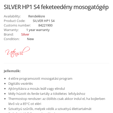
SILVER HP1 S4 feketeedény mosogatógép
Availability:
Rendelésre
Product Code:
SILVER HP1 S4
Customs number:
84221900
Warranty:
1 year warranty
Brand:
Silver
Condition:
New
Jellemzők:
4 előre programozott mosogatási program
Digitális vezérlés
Ajtónyitásra a mosás leáll vagy elindul
Mély húzott és ferde tartály a tökéletes lefolyáshoz
Thermostop rendszer: az öblítés csak akkor indul el, ha bojlerben
lévő víz a 85°C-ot eléri
Szivattyú szűrők, melyek védik a szivattyú élettartalmát