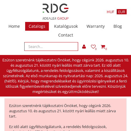
HUF
EUR
Home
Catalogs
Katalógusok
Warranty
Blog
Contact
0
0
Ezúton szeretnénk tájékoztatni Önöket, hogy cégünk 2026. augusztus 10.
és augusztus 21. között nyári leállás miatt zárva tart. Ez idő alatt
ügyfélszolgálatunk, a rendelés feldolgozások, valamint a kiszállítások
szünetelnek. Az első munkanap és nyitvatartási nap: 2026. augusztus 24.
(hétfő). Kérjük, hogy megrendeléseiket és ügyintézési igényeiket a fenti
időszak figyelembevételével szíveskedjenek előre tervezni. Köszönjük
megértésüket és együttműködésüket!
Ezúton szeretnénk tájékoztatni Önöket, hogy cégünk 2026.
augusztus 10. és augusztus 21. között nyári leállás miatt zárva
tart.
Ez idő alatt ügyfélszolgálatunk, a rendelés feldolgozások,