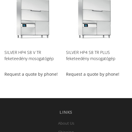
SILVER HP4 S8 V TR
SILVER HP4 S8 TR PLUS
Si
feketeedény mosogatógép
feketeedény mosogatógép
fe
Request a quote by phone!
Request a quote by phone!
Re
LINKS
About Us
Shipping