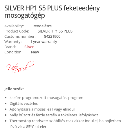
SILVER HP1 S5 PLUS feketeedény
mosogatógép
Availability:
Rendelésre
Product Code:
SILVER HP1 S5 PLUS
Customs number:
84221900
Warranty:
1 year warranty
Brand:
Silver
Condition:
New
Jellemzők:
4 előre programozott mosogatási program
Digitális vezérlés
Ajtónyitásra a mosás leáll vagy elindul
Mély húzott és ferde tartály a tökéletes lefolyáshoz
Thermostop rendszer: az öblítés csak akkor indul el, ha bojlerben
lévő víz a 85°C-ot eléri