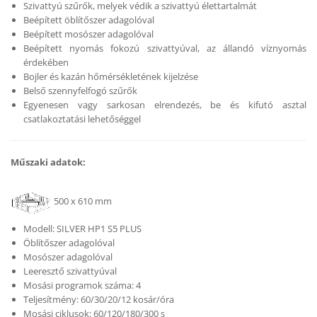
Szivattyú szűrők, melyek védik a szivattyú élettartalmát
Beépített öblítőszer adagolóval
Beépített mosószer adagolóval
Beépített nyomás fokozú szivattyúval, az állandó víznyomás
érdekében
Bojler és kazán hőmérsékletének kijelzése
Belső szennyfelfogó szűrők
Egyenesen vagy sarkosan elrendezés, be és kifutó asztal
csatlakoztatási lehetőséggel
Műszaki adatok:
500 x 610 mm
Modell: SILVER HP1 S5 PLUS
Öblítőszer adagolóval
Mosószer adagolóval
Leeresztő szivattyúval
Mosási programok száma: 4
Teljesítmény: 60/30/20/12 kosár/óra
Mosási ciklusok: 60/120/180/300 s