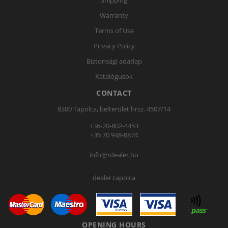
Warranty
Terms of Use
Privacy Policy
Biztonsági adatlap
Katalógusok
CONTACT
8300 Tapolca, belterület hrsz. 4507/14
+36-20-802-4453
+36 70 948-8874
info@rdealer.hu
dealer.tapolca
OPENING HOURS