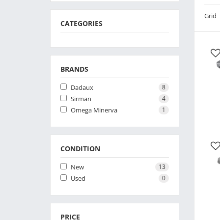
Gri
CATEGORIES
BRANDS
Dadaux
8
Sirman
4
Omega Minerva
1
CONDITION
New
13
Used
0
PRICE