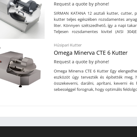
Request a quote by phone!
SIRMAN KATANA 12 asztali kutter, cutter, p
kutter teljes egészében rozsdamentes anyagbó
liter. Könnyen szétszedhető, így a napi taka
Teljesen rozsdamentes kivitel (AISI 304
védelemmel3 pengés kivitelFordulat: 
literTeljesítmény: 1.500 W / 2 LEÁramforrás: 
Húsipari Kutter
75 kg
Omega Minerva CTE 6 Kutter
Request a quote by phone!
Omega Minerva CTE 6 Kutter Egy elengedhet
eszközöt úgy tervezték és építették meg, 
összekeverni, darálni, aprítani, keverni é
sebességgel forognak, hogy optimális feldolgo
eltávolítható a tisztításhoz. A biztonságos használatot mágnesérzékelők és a kés egység fékje segíti,
ha a fedél felnyílik. Műszaki leírás: Ro
eltávolíthatók (mosogatógépben is moshatók
és a fedélbenPengefék (amikor a fedél
eltávolítható 3 penge agyPenge fordulatsz
fordulatszáma: 20 fordulat/percCE modellTe
(szé x mé x ma)Nettó súly: 43 kg