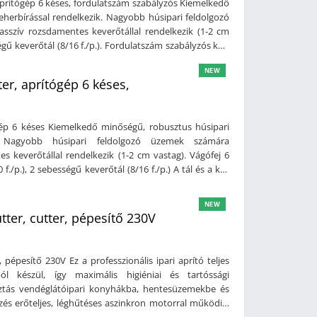
aprítógép 6 késes, fordulatszám szabályzós Kiemelkedő
nye: 23 Kw2 tál sebesség: 10/20 fordulat/percTál
eherbírással rendelkezik. Nagyobb húsipari feldolgozó
 KwÁramforrás: 400VMéret: 1352 x 1145 x 1670 mmSúly:
sszív rozsdamentes keverőtállal rendelkezik (1-2 cm
ségű keverőtál (8/16 f./p.). Fordulatszám szabályzós kés,
lis távolság, lehetővé teszi a húsok, alapanyagok nagyon
NEW
A gép könnyen tisztítható, hiszen a fedélés a tál
er, aprítógép 6 késes,
a a szennyeződés. Műszaki adatok: Erős,
bírással rendelkezikKések és a tál közötti távolság
ntes kivitelManuális vezérlésCseppálló kezelő
gép 6 késes Kiemelkedő minőségű, robusztus húsipari
 felszerelveFordulatszám szabályzós kés: 1000 - 3600
k. Nagyobb húsipari feldolgozó üzemek számára
énye: 11 Kw2 tál sebesség: 8/16 fordulat/percTál
s keverőtállal rendelkezik (1-2 cm vastag). Vágófej 6
 KwÁramforrás: 400VMéret: 1071 x 1083 x 1147 mmSúly:
f./p.), 2 sebességű keverőtál (8/16 f./p.) A tál és a kés
képernyős vezérlés (50 programmal)Pótkés készlet
húsok, alapanyagok nagyon finomra való aprítását, rövid
fedélés a tál lekerekítettek, így nincsen olyan hely, ahol
NEW
ter, cutter, pépesítő 230V
tti távolság minimálisKönnyen tisztíthatóRozsdamentes
etKapacitás: 40 literVágófej: 6 késsel felszerelve2 kés
ómotor teljesítménye: 4,7 Kw - 5,8 Kw2 tál sebesség:
ionális ipari aprító teljes
ménye: 0,47 Kw - 0,58 KwÁramforrás: 400VMéret: 1071 x
l készül, így maximális higiéniai és tartóssági
kiegészítők: HőmérőÉrintőképernyős vezérlés (50
asztás vendéglátóipari konyhákba, hentesüzemekbe és
zés erőteljes, léghűtéses aszinkron motorral működik,
nyt biztosít még intenzív használat mellett is. A