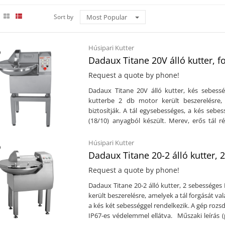
d
Sort by
Most Popular
Húsipari Kutter
Dadaux Titane 20V álló kutter, 
Request a quote by phone!
Dadaux Titane 20V álló kutter, kés sebessé
kutterbe 2 db motor került beszerelésre,
biztosítják. A tál egysebességes, a kés sebe
(18/10) anyagból készült. Merev, erős tál r
Műszaki adatok: Rozsdamentes kivitel (18/10)Ál
dbKés sebessége szabályozható: 1.000 - 3.
Húsipari Kutter
száma: 3 dbMotorok szám 2 db ( 1 db tál forg
Dadaux Titane 20-2 álló kutter,
)Áramforrás: 400V ( 50 Hz )Méret: 653 x 815 x
Request a quote by phone!
Dadaux Titane 20-2 álló kutter, 2 sebességes 
került beszerelésre, amelyek a tál forgását va
a kés két sebességgel rendelkezik. A gép rozsd
IP67-es védelemmel ellátva. Műszaki leírás (