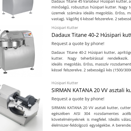
Dadaux Titane 45 Variateur Húsipari kutter, 
fordulat/percKés forgatómotor teljesítmé
minőségű, robusztus húsipari kutter. Nagy t
forgatómotor teljesítménye: 0,736 Kw - 1,1
üzemek számára ideális megoldás. Erőss, ma
1200 kg
vastag). Vágófej 6 késsel felszerelve. 2 sebes
1000 - 3600 f./p.A tál és a kés közötti minimá
Húsipari Kutter
finomra való aprítását, rövid idő alatt. 
Dadaux Titane 40-2 Húsipari kutt
lekerekítettek, így nincsen olyan hely, ahol bennragadn
masszív, strapabíró konstrukcióNagy teher
Request a quote by phone!
minimálisKönnyen tisztíthatóRozsdame
Dadaux Titane 40-2 Húsipari kutter, aprító
felületKapacitás: 40 literVágófej: 6 késsel
kutter. Nagy teherbírással rendelkezi
fordulat/percKés forgatómotor teljesítm
ideális megoldás. Erőss, masszív rozsdamente
forgatómotor teljesítménye: 0,47 Kw - 0,58
késsel felszerelve. 2 sebességű kés (1500/3000 
395 kgVálasztható kiegészítők: HőmérőÉrintő
közötti minimális távolság, lehetővé teszi a 
idő alatt. A gép könnyen tisztítható, hiszen a 
Húsipari Kutter
bennragadna a szennyeződés. Műszaki adatok: Erős, masszív, strapabíró konstrukcióNagy
SIRMAN KATANA 20 VV asztali kut
teherbírással rendelkezikKések és a tál közö
Request a quote by phone!
kivitelManuális vezérlésCseppálló kezelő felül
sebesség: 1500/3000 fordulat/percKés forgat
SIRMAN KATANA 20 VV asztali kutter, cutter, pépesítő 230V Ez a professz
8/16 fordulat/percTál forgatómotor teljesít
egészében AISI 304 rozsdamentes acélbó
1083 x 1147 mmSúly: 380 kgVálasztható 
követelményeknek is megfelel. Ideális vál
programmal)Pót kés készlet
élelmiszer-feldolgozó egységekbe. A berende
amely egyenletes és megbízható teljesítmé