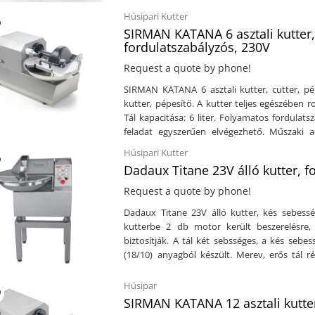
fokozatmentes fordulatszám-szabályozás inv
Húsipari Kutter
optimális beállítás választható. A kivehető 
SIRMAN KATANA 6 asztali kutter, 
reteszelhető fedél jelentősen megkönnyíti a t
fordulatszabályzós, 230V
Kepital burkolattal készül, amely hosszú éle
Request a quote by phone!
pengés késtartóval rendelkezik (opcionális
speciális kések is választhatók különböző fel
SIRMAN KATANA 6 asztali kutter, cutter, pé
védelmet nyújt a folyadékok bejutása ell
kutter, pépesítő. A kutter teljes egészében r
biztonságos működést garantálnak akár nedve
Tál kapacitása: 6 liter. Folyamatos fordulats
zöldségek aprítására, de sokféle egyéb feldolgozási
feladat egyszerűen elvégezhető. Műszaki ad
Teljesen rozsdamentes kivitel (AISI 304
rozsdamentes acéltálVezérlős gombok IP 
Húsipari Kutter
védelemmel3 pengés kivitelEgy sebessége
fordulat/percFolyamatos fordulatszabályzásKap
Dadaux Titane 23V álló kutter, 
literTeljesítmény: 2.387 WÁramforrás: 230VM
230V / 1 fázisMéret: 832 x 516 x 407/695 mm (
kg
Request a quote by phone!
Dadaux Titane 23V álló kutter, kés sebessé
kutterbe 2 db motor került beszerelésre,
biztosítják. A tál két sebsséges, a kés sebe
(18/10) anyagból készült. Merev, erős tál r
Műszaki adatok: Rozsdamentes kivitel (18/10)Ál
dbKés sebessége szabályozható: 1.000 - 3.
Húsipar
száma: 6 dbMotorok szám 2 db ( 1 db tál forgás
SIRMAN KATANA 12 asztali kutter
)Áramforrás: 400V ( 50 Hz )Méret: 787 x 815 x