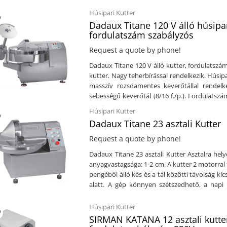
kivitelTál sebesség: 1 dbKés sebesség: 1
forgása)Áramforrás: 400 V ( 50 Hz )Méret: 653
Húsipari Kutter
Dadaux Titane 120 V álló húsipar
fordulatszám szabályzós
Request a quote by phone!
Dadaux Titane 120 V álló kutter, fordulatsz
kutter. Nagy teherbírással rendelkezik. Húsip
masszív rozsdamentes keverőtállal rendelke
sebességű keverőtál (8/16 f./p.). Fordulatszám
minimális távolság, lehetővé teszi a húsok,
Húsipari Kutter
alatt. A gép könnyen tisztítható, hiszen a fed
Dadaux Titane 23 asztali Kutter
bennragadna a szennyeződés. Műszaki leírás (pdf) Műszaki adatok: Erős, mas
konstrukcióNagy teherbírással rendelkezi
Request a quote by phone!
tisztíthatóRozsdamentes kivitelManuális vezér
Dadaux Titane 23 asztali Kutter Asztalra hely
6 késsel felszerelveKés sebessége ford
anyagvastagsága: 1-2 cm. A kutter 2 motorral fel
forgatómotor teljesítménye: 30 kW2 tál sebes
pengéből álló kés és a tál közötti távolság kic
1,1 kW - 1,4 kWÁramforrás: 400VMéret: 223
alatt. A gép könnyen szétszedhető, a napi 
mérete: 800 x 300 x 1000 mm (szé x mé x ma)S
adatok: Erős, masszív, strapabíró konstrukci
távolság minimálisKönnyen tisztíthatóRozs
Húsipari Kutter
felületKapacitás: 20 literVágófej: 6 késsel 
SIRMAN KATANA 12 asztali kutter,
forgatómotor teljesítménye: 3,3 Kw - 4,4 K