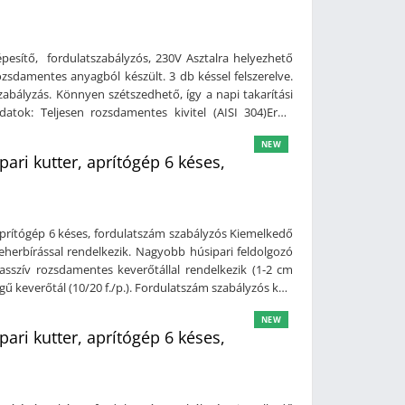
400V ( 50 Hz )Méret: 803 x 787 x 607 mm (szé x mé x
pesítő, fordulatszabályzós, 230V Asztalra helyezhető
ozsdamentes anyagból készült. 3 db késsel felszerelve.
szabályzás. Könnyen szétszedhető, így a napi takarítási
atok: Teljesen rozsdamentes kivitel (AISI 304)Erős,
67 védelemmel3 pengés kivitelFordulat: 600-2.600
NEW
ásKapacitás: 12 literTeljesítmény: 1.600 W / 2.2
ari kutter, aprítógép 6 késes,
x 443/785 mm (szé x mé x ma)Súly: 75 kg
aprítógép 6 késes, fordulatszám szabályzós Kiemelkedő
eherbírással rendelkezik. Nagyobb húsipari feldolgozó
sszív rozsdamentes keverőtállal rendelkezik (1-2 cm
égű keverőtál (10/20 f./p.). Fordulatszám szabályzós kés,
lis távolság, lehetővé teszi a húsok, alapanyagok nagyon
NEW
A gép könnyen tisztítható, hiszen a fedél és a tál
ari kutter, aprítógép 6 késes,
a a szennyeződés. Műszaki adatok: Erős,
bírással rendelkezikKések és a tál közötti távolság
ntes kivitelManuális vezérlésCseppálló kezelő
 felszerelveFordulatszám szabályzós kés: 1000 - 3600