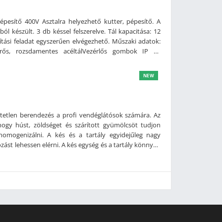
épesítő 400V Asztalra helyezhető kutter, pépesítő. A
l készült. 3 db késsel felszerelve. Tál kapacitása: 12
rítási feladat egyszerűen elvégezhető. Műszaki adatok:
)Erős, rozsdamentes acéltálVezérlős gombok IP 67
1440 fordulat/percEgy sebességesKapacitás: 12
400VMéret: 902 x 680 x 443/785 mm (szé x mé x ma)Súly:
NEW
etlen berendezés a profi vendéglátósok számára. Az
hogy húst, zöldséget és szárított gyümölcsöt tudjon
s homogenizálni. A kés és a tartály egyidejűleg nagy
zást lehessen elérni. A kés egység és a tartály könnyen
zsdamentes acél szerkezetPengék és fedél teljesen
)Maximális biztonság: kódolt mágnesérzékelő a tálban
 nyitva van)Hővédelemmel ellátott motorKönnyen
áma: 1.400 fordulat/percTál kapacitása: 6 literTál
ljesítmény: 0,37 kW/HP 0,5Méret: 695 x 562 x 674 mm