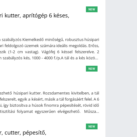
 dbMotorok szám 2 db ( 1 db tál forgása, 1 db kés
 x 815 x 970mm (szé x mé x ma)Súly: 160 kg
NEW
i kutter, aprítógép 6 késes,
ám szabályzós Kiemelkedő minőségű, robusztus húsipari
ari feldolgozó üzemek számára ideális megoldás. Erőss,
zik (1-2 cm vastag). Vágófej 6 késsel felszerelve. 2
 szabályzós kés, 1000 - 4000 f./p.A tál és a kés közötti
 alapanyagok nagyon finomra való aprítását, rövid idő
NEW
él és a tál lekerekítettek, így nincsen olyan hely, ahol
szív, strapabíró
kKések és a tál közötti távolság minimálisKönnyen
lésCseppálló kezelő felületKapacitás: 120 literVágófej:
ezhető húsipari kutter. Rozsdamentes kivitelben, a tál
ulatszám szabályzós: 1000-4000 fordulat/percKés
szerelt, egyik a késért, másik a tál forgásáért felel. A 6
ség: 8/16 fordulat/percTál forgatómotor teljesítménye:
si, így biztosítva a húsok finomra pépesítését, rövid idő
0 x 1383 x 1670 mm (szé x mé x ma)Elektronika doboz
tisztítási folyamat egyszerűen elvégezhető. Műszaki
úly: 1900 kg
óNagy teherbírással rendelkezikKések és a tál közötti
damentes kivitelManuális vezérlésCseppálló kezelő
NEW
felszerelve2 kés sebesség: 1500/3000 fordulat/percKés
 cutter, pépesítő,
w2 tál sebesség: 12/24 fordulat/percTál forgatómotor