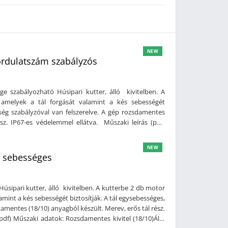
NEW
fordulatszám szabályzós
ge szabályozható Húsipari kutter, álló kivitelben. A
 amelyek a tál forgását valamint a kés sebességét
sség szabályzóval van felszerelve. A gép rozsdamentes
ész. IP67-es védelemmel ellátva. Műszaki leírás (pdf)
ló kivitelGurulós kerekekkel felszerelveTál sebesség: 1
000 fordulatKeverési funkció: 150-300 fordulatKések
NEW
ása, 1 db kés forgása)Teljesítmény: 2,2 - 3kW ( 3-4 Le
 2 sebességes
 970 mm (szé x mé x ma)Súly: 160kg
Húsipari kutter, álló kivitelben. A kutterbe 2 db motor
lamint a kés sebességét biztosítják. A tál egysebességes,
amentes (18/10) anyagból készült. Merev, erős tál rész.
pdf) Műszaki adatok: Rozsdamentes kivitel (18/10)Álló