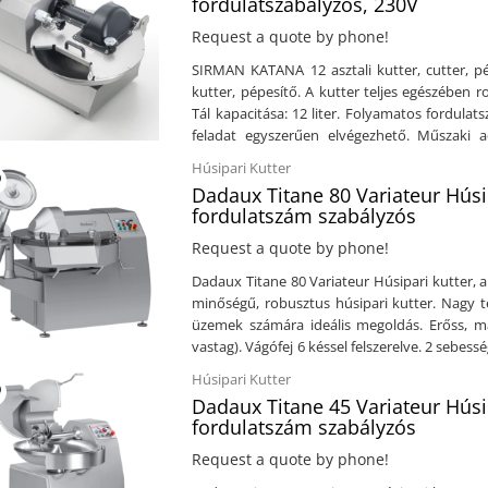
fordulatszabályzós, 230V
teljesítménye: 0,4 Kw - 0,5 KwÁramforrás: 
Request a quote by phone!
ma)Súly: 260 kg
SIRMAN KATANA 12 asztali kutter, cutter, pé
kutter, pépesítő. A kutter teljes egészében r
Tál kapacitása: 12 liter. Folyamatos fordulat
feladat egyszerűen elvégezhető. Műszaki ad
rozsdamentes acéltálVezérlős gombok IP 
Húsipari Kutter
fordulat/percFolyamatos fordulatszabályz
Dadaux Titane 80 Variateur Húsip
LEÁramforrás: 230V / 1 fázisMéret: 902 x 680 
fordulatszám szabályzós
Request a quote by phone!
Dadaux Titane 80 Variateur Húsipari kutter, 
minőségű, robusztus húsipari kutter. Nagy t
üzemek számára ideális megoldás. Erőss, ma
vastag). Vágófej 6 késsel felszerelve. 2 sebess
1000 - 3600 f./p.A tál és a kés közötti minimá
Húsipari Kutter
finomra való aprítását, rövid idő alatt. 
Dadaux Titane 45 Variateur Húsip
lekerekítettek, így nincsen olyan hely, ahol bennragadn
fordulatszám szabályzós
masszív, strapabíró konstrukcióNagy teher
minimálisKönnyen tisztíthatóRozsdame
Request a quote by phone!
felületKapacitás: 80 literVágófej: 6 késsel