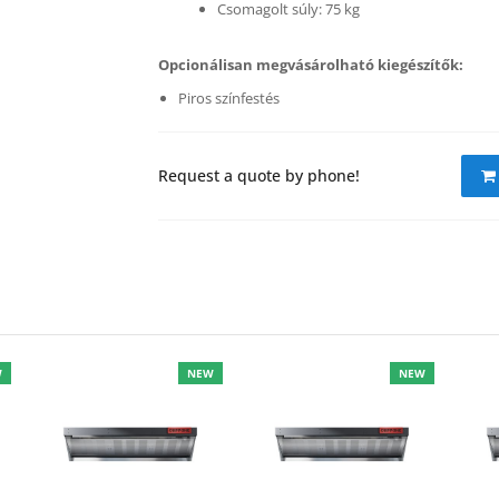
Csomagolt súly: 75 kg
Opcionálisan megvásárolható kiegészítők:
Piros színfestés
Request a quote by phone!
W
NEW
NEW