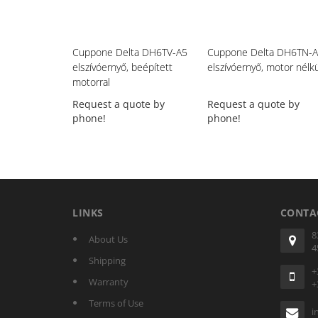
Cuppone Delta DH6TV-A5
Cuppone Delta DH6TN-
elszívóernyő, beépített
elszívóernyő, motor nélkü
motorral
Request a quote by
Request a quote by
phone!
phone!
LINKS
CONTA
8
About Us
4
Shipping
+
Warranty
+
Terms of Use
i