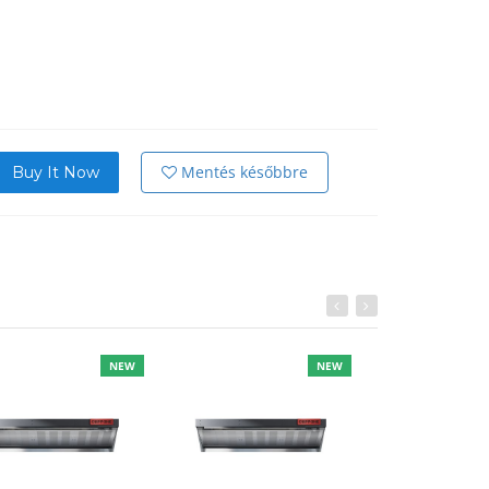
Mentés későbbre
Buy It Now
NEW
NEW