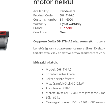
motor nélkül
Availability:
Rendelésre
Product Code:
DH1TN-A5
Customs number:
84146000
Warranty:
1 year warranty
Brand:
Cuppone
Condition:
New
Cuppone Delta
DH1TN-A5 elszívóernyő, motor n
Lehetőség van a pizzakemence méretéhez illő elszí
tartalmazza, csak az elszívó ernyő szerkezetére von
Műszaki adatok:
Modell: DH1TN-A5
Rozsdamentes kivitel
Fekete színre festett
Max áramfelvétel: 0,012 kW
Áramforrás: 230V
Méret: 902 x 1212 x 413 mm (szé x mé x ma
Súly: 62 kg
Csomagolt méret: 1001 x 1361 x 605 mm (s