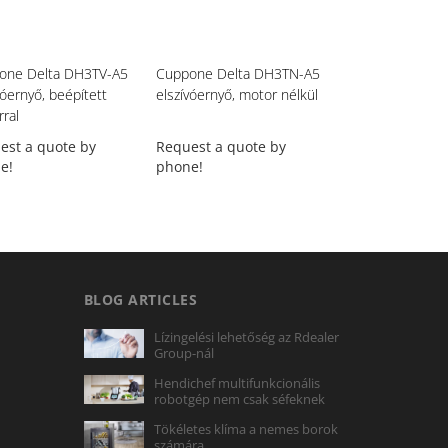
one Delta DH3TV-A5
Cuppone Delta DH3TN-A5
Cuppone Delta
vóernyő, beépített
elszívóernyő, motor nélkül
elszívóernyő, be
ral
motorral
est a quote by
Request a quote by
Request a quot
e!
phone!
phone!
BLOG ARTICLES
Lízingelési lehetőség az Rdealer
Group-nál
Hendichef multifunkcionális
robotgép nem csak séfeknek
Tökéletes klíma a nemes borok
számára