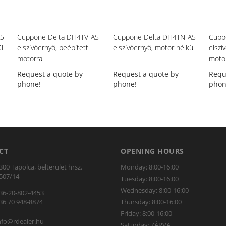
A5
Cuppone Delta DH4TV-A5
Cuppone Delta DH4TN-A5
Cupp
l
elszívóernyő, beépített
elszívóernyő, motor nélkül
elszí
motorral
motor
Request a quote by
Request a quote by
Requ
phone!
phone!
phon
CT
OPENING HOURS
300 Tapolca, belterület hrsz.
Monday: 8:00-16:00
507/14
Tuesday: 8:00-16:00
Wednesday: 8:00-16:00
36-20-802-4453
36 70 948-8874
Thursday: 8:00-16:00
Friday: 8:00-16:00
nfo@rdealer.hu
Saturday: ZÁRVA