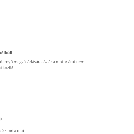
élküll
vóernyő megvásárlására. Az ár a motor árát nem
atkozik!
)
zé x mé x ma)