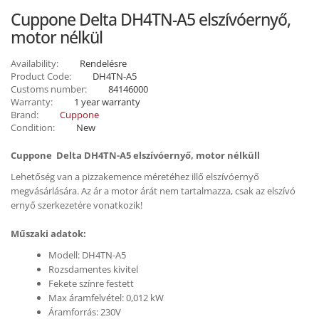
Cuppone Delta DH4TN-A5 elszívóernyő,
motor nélkül
Availability:
Rendelésre
Product Code:
DH4TN-A5
Customs number:
84146000
Warranty:
1 year warranty
Brand:
Cuppone
Condition:
New
Cuppone Delta
DH4TN-A5 elszívóernyő, motor nélküll
Lehetőség van a pizzakemence méretéhez illő elszívóernyő
megvásárlására. Az ár a motor árát nem tartalmazza, csak az elszívó
ernyő szerkezetére vonatkozik!
Műszaki adatok:
Modell: DH4TN-A5
Rozsdamentes kivitel
Fekete színre festett
Max áramfelvétel: 0,012 kW
Áramforrás: 230V