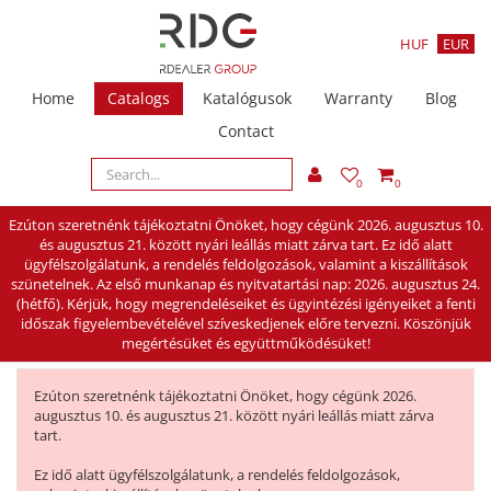
HUF
EUR
Home
Catalogs
Katalógusok
Warranty
Blog
Contact
0
0
Ezúton szeretnénk tájékoztatni Önöket, hogy cégünk 2026. augusztus 10.
és augusztus 21. között nyári leállás miatt zárva tart. Ez idő alatt
ügyfélszolgálatunk, a rendelés feldolgozások, valamint a kiszállítások
szünetelnek. Az első munkanap és nyitvatartási nap: 2026. augusztus 24.
(hétfő). Kérjük, hogy megrendeléseiket és ügyintézési igényeiket a fenti
időszak figyelembevételével szíveskedjenek előre tervezni. Köszönjük
megértésüket és együttműködésüket!
Ezúton szeretnénk tájékoztatni Önöket, hogy cégünk 2026.
augusztus 10. és augusztus 21. között nyári leállás miatt zárva
tart.
Ez idő alatt ügyfélszolgálatunk, a rendelés feldolgozások,