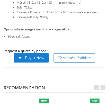
Méret: 1312 x 1212 x 413 mm (szé x mé x ma)
Súly: 72 kg
Csomagolt méret: 1411 x 1361 x 605 mm (szé x mé x ma)
Csomagolt súly: 90 kg
Opcionálisan megvásárolható kiegészítők:
Piros színfestés
Request a quote by phone!
Mentés későbbre
Buy It Now
RECOMMENDATION
NEW
NEW