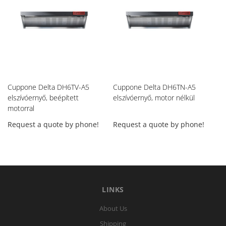
Cuppone Delta DH6TV-A5
Cuppone Delta DH6TN-A5
Cu
elszívóernyő, beépített
elszívóernyő, motor nélkül
el
motorral
mo
Request a quote by phone!
Request a quote by phone!
Re
LINKS
About Us
Shipping