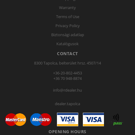
Warranty
Terms of Use
Privacy Policy
Biztonsági adatlap
Katalógusok
CONTACT
8300 Tapolca, belterület hrsz. 4507/14
+36-20-802-4453
+36 70 948-8874
info@rdealer.hu
dealer.tapolca
OPENING HOURS