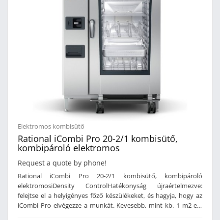
megváltozikAutomata mosási
intelligens tisztító - és vízkőoldó rendszerMaghőmérő 6 pontos
rendszerMaghőmérővelKapacitás: 10 db GN 1/1 vagy 60x40-es
mérésselKapacitás: 6 db GN 2/3Vízbekőtés: R 3/4"Szennyvíz
tálcaTeljesítmény: 15,8 kWÁramforrás: 400VMéret: 905 x 845 x
kimenet: DN 50Víznyomás: 1,0 - 6,0 barTeljesítmény: 5,7
1106 mmSúly: 134 kg
kWÁramforrás: 400V (3 x 16 A)Vízbekötés szükségesMéret: 655
x 621 x 567 mm (szé x mé x ma)Súly: 99 kg
Elektromos kombisütő
Rational iCombi Pro 20-2/1 kombisütő,
kombipároló elektromos
Request a quote by phone!
Rational iCombi Pro 20-2/1 kombisütő, kombipároló
elektromosiDensity ControlHatékonyság újraértelmezve:
felejtse el a helyigényes főző készülékeket, és hagyja, hogy az
iCombi Pro elvégezze a munkát. Kevesebb, mint kb. 1 m2-en.
Hús, hal, szárnyas, zöldség, pékáru. Á la carte éttermek,