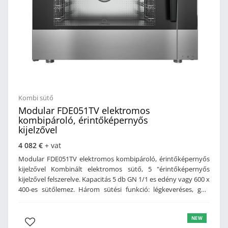
elkészítésére alkalmasVízbekőtés: R 3/4"Szennyvíz kimenet: DN
50Víznyomás: 1,0 - 6,0 barTeljesítmény: 37,2 kWÁramforrás:
400V (3 x 63 A)Vízbekötés szükségesMéret: 877 x 913 x 1807
mm (szé x mé x ma)Súly: 263 kg
Kombi sütő
Modular FDE051TV elektromos
kombipároló, érintőképernyős
kijelzővel
4 082 €
+ vat
Modular FDE051TV elektromos kombipároló, érintőképernyős
kijelzővel Kombinált elektromos sütő, 5 "érintőképernyős
kijelzővel felszerelve. Kapacitás 5 db GN 1/1 es edény vagy 600 x
400-es sütőlemez. Három sütési funkció: légkeveréses, gőz,
vagy kombinált. Az érintőképernyő lehetővé teszi a saját
receptek eltárolását. Belső főzőtér AISI304 acélból készült,
NEW
lekerekített sarkokkal. Duplaüveg ajtó, szellőztető csatornával.