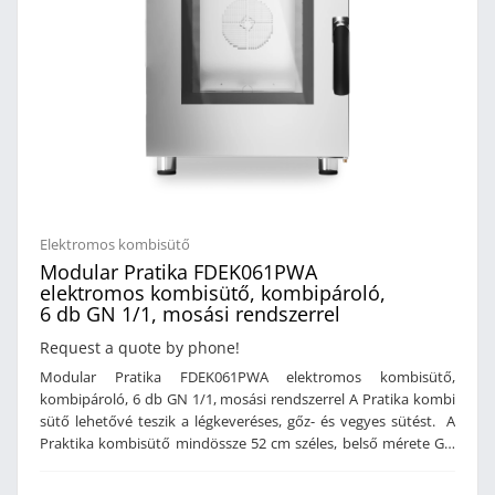
funkció (lágy, közepes, erős szennyeződésre)Kapacitás: 10 db
GN 1/1 Tálcák közötti távolság: 60 mmTeljesítmény: 15,7
kWÁramforrás: 380-415 V / 3 fázis / 50-60 HzMéret: 517 x 890 x
1010 mm (szé x mé x ma)Csomagolt méret: 0,65 m3Súly: 108 kg
Elektromos kombisütő
Modular Pratika FDEK061PWA
elektromos kombisütő, kombipároló,
6 db GN 1/1, mosási rendszerrel
Request a quote by phone!
Modular Pratika FDEK061PWA elektromos kombisütő,
kombipároló, 6 db GN 1/1, mosási rendszerrel A Pratika kombi
sütő lehetővé teszik a légkeveréses, gőz- és vegyes sütést. A
Praktika kombisütő mindössze 52 cm széles, belső mérete GN
edényhez igazítva. A sütő felső részén egy digitális vezérlés
található, amelyen keresztül programozható a kombi pároló. A