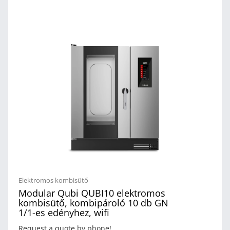
Ventilációk száma: 1, amelynek forgásiránya automatikusan
megváltozik. Hőfokszabályzás: 30- 280°C- ig. Beépített LED
világítás. Automatikus mosórendszer. Műszaki adatok:
Rozsdamentes belső térDuplaüveg ajtóVentilációk száma: 1
dbVentiláció forgásiránya automatikusan
megváltozikAutomata mosási
rendszerMaghőmérővelKapacitás: 5 db GN 1/1 vagy 60x40-es
tálcaTeljesítmény: 7,9 kWÁramforrás: 400VMéret: 905 x 845 x
726 mmSúly: 98 kg
Elektromos kombisütő
Modular Qubi QUBI10 elektromos
kombisütő, kombipároló 10 db GN
1/1-es edényhez, wifi
Request a quote by phone!