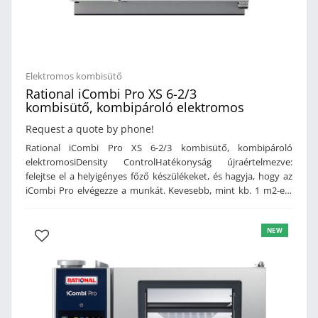
Elektromos kombisütő
Rational iCombi Pro XS 6-2/3
kombisütő, kombipároló elektromos
Request a quote by phone!
Rational iCombi Pro XS 6-2/3 kombisütő, kombipároló
elektromosiDensity ControlHatékonyság újraértelmezve:
felejtse el a helyigényes főző készülékeket, és hagyja, hogy az
iCombi Pro elvégezze a munkát. Kevesebb, mint kb. 1 m2-en.
Hús, hal, szárnyas, zöldség, pékáru. Á la carte éttermek,
vendéglők, üzemi étkeztetés és házhoz szállítással foglalkozó
NEW
vállalkozások számára. Az intelligens működésnek
köszönhetően nem lesz szükség további eszközökre. A iDensity
Control(erős légkeringetés és párátlanítás) 50%-kal nagyobb
termelékenységet eredményez 10%-kal rövidebb főzési idő
mellett*. Egységes sütési eredményt ad még a sarkokban is. *A
korábbi kombisütőhöz képest.Bemutató videoÁttekintésAz