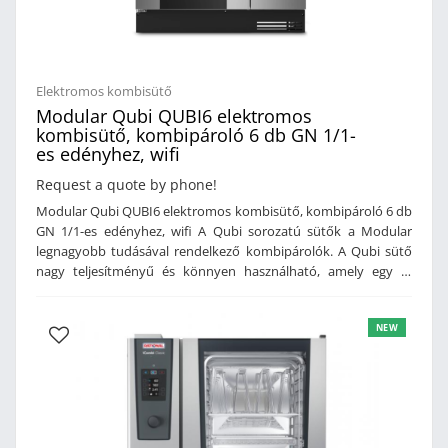
Elektromos kombisütő
Modular Qubi QUBI6 elektromos
kombisütő, kombipároló 6 db GN 1/1-
es edényhez, wifi
Request a quote by phone!
Modular Qubi QUBI6 elektromos kombisütő, kombipároló 6 db
GN 1/1-es edényhez, wifi A Qubi sorozatú sütők a Modular
legnagyobb tudásával rendelkező kombipárolók. A Qubi sütő
nagy teljesítményű és könnyen használható, amely egy új
formát ölt a sütési technológiának. A sütő többféle sütési
móddal rendelkezi (gőz, vegyes vagy száraz), széles
NEW
hőmérsékleti tartomány mellet. A dupla gőzrendszer közvetlen
és közvetett gőzt juttat a sütőtérbe. Sütési fázisok előre
beállíthatók, és a sütés közben is módosíthatók. A kombipároló
saját receptkönyvvel rendelkezik, melyet a Nevo cég séfje
fejlesztett ki, de akár saját recepteket is létre hozhatunk. A
QUBI sütő csatlakozik a Cosmo rendszerhez A Cosmo rendszer