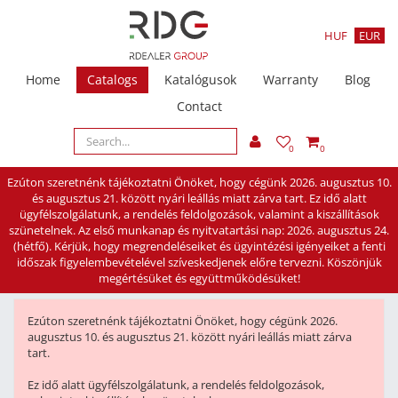
HUF
EUR
Home
Catalogs
Katalógusok
Warranty
Blog
Contact
0
0
Ezúton szeretnénk tájékoztatni Önöket, hogy cégünk 2026. augusztus 10.
és augusztus 21. között nyári leállás miatt zárva tart. Ez idő alatt
ügyfélszolgálatunk, a rendelés feldolgozások, valamint a kiszállítások
szünetelnek. Az első munkanap és nyitvatartási nap: 2026. augusztus 24.
(hétfő). Kérjük, hogy megrendeléseiket és ügyintézési igényeiket a fenti
időszak figyelembevételével szíveskedjenek előre tervezni. Köszönjük
megértésüket és együttműködésüket!
Ezúton szeretnénk tájékoztatni Önöket, hogy cégünk 2026.
augusztus 10. és augusztus 21. között nyári leállás miatt zárva
tart.
Ez idő alatt ügyfélszolgálatunk, a rendelés feldolgozások,