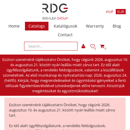
HUF
EUR
Home
Catalogs
Katalógusok
Warranty
Blog
Contact
0
0
Ezúton szeretnénk tájékoztatni Önöket, hogy cégünk 2026. augusztus 10.
és augusztus 21. között nyári leállás miatt zárva tart. Ez idő alatt
ügyfélszolgálatunk, a rendelés feldolgozások, valamint a kiszállítások
szünetelnek. Az első munkanap és nyitvatartási nap: 2026. augusztus 24.
(hétfő). Kérjük, hogy megrendeléseiket és ügyintézési igényeiket a fenti
időszak figyelembevételével szíveskedjenek előre tervezni. Köszönjük
megértésüket és együttműködésüket!
Ezúton szeretnénk tájékoztatni Önöket, hogy cégünk 2026.
augusztus 10. és augusztus 21. között nyári leállás miatt zárva
tart.
Ez idő alatt ügyfélszolgálatunk, a rendelés feldolgozások,