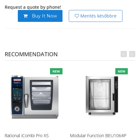
Request a quote by phone!
Mentés későbbre
Buy It Now
RECOMMENDATION
NEW
NEW
Rational iCombi Pro XS
Modular Function BEU1064P
Mo