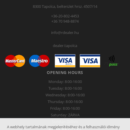
8300 Tapolca, belterület hrsz. 4507/14
+36-20-802-4453
+36 70 948-8874
info@rdealer.hu
dealer.tapolca
OPENING HOURS
Monday: 8:00-16:00
Tuesday: 8:00-16:00
Wednesday: 8:00-16:00
Thursday: 8:00-16:00
Friday: 8:00-16:00
Saturday: ZÁRVA
Sunday: ZÁRVA
A webhely tartalmának megjelenítéséhez és a felhasználói élmény
BLOG ARTICLES