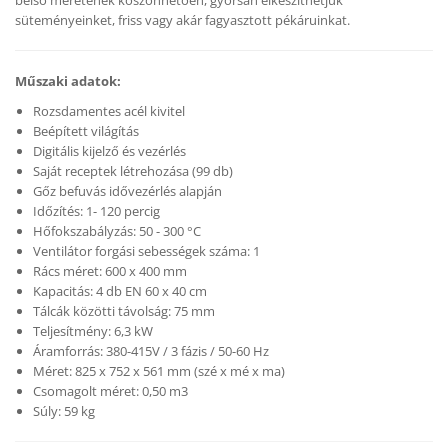
belső méretének köszönhetően, gyorsan elkészíthetjük
süteményeinket, friss vagy akár fagyasztott pékáruinkat.
Műszaki adatok:
Rozsdamentes acél kivitel
Beépített világítás
Digitális kijelző és vezérlés
Saját receptek létrehozása (99 db)
Gőz befuvás idővezérlés alapján
Időzítés: 1- 120 percig
Hőfokszabályzás: 50 - 300 °C
Ventilátor forgási sebességek száma: 1
Rács méret: 600 x 400 mm
Kapacitás: 4 db EN 60 x 40 cm
Tálcák közötti távolság: 75 mm
Teljesítmény: 6,3 kW
Áramforrás: 380-415V / 3 fázis / 50-60 Hz
Méret: 825 x 752 x 561 mm (szé x mé x ma)
Csomagolt méret: 0,50 m3
Súly: 59 kg