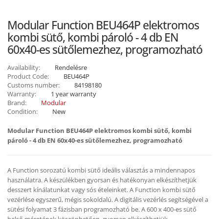
Modular Function BEU464P elektromos
kombi sütő, kombi pároló - 4 db EN
60x40-es sütőlemezhez, programozható
Availability:
Rendelésre
Product Code:
BEU464P
Customs number:
84198180
Warranty:
1 year warranty
Brand:
Modular
Condition:
New
Modular Function BEU464P elektromos kombi sütő, kombi
pároló - 4 db EN 60x40-es sütőlemezhez, programozható
A Function sorozatú kombi sütő ideális választás a mindennapos
használatra. A készülékben gyorsan és hatékonyan elkészíthetjük
desszert kínálatunkat vagy sós ételeinket. A Function kombi sütő
vezérlése egyszerű, mégis sokoldalú. A digitális vezérlés segítségével a
sütési folyamat 3 fázisban programozható be. A 600 x 400-es sütő