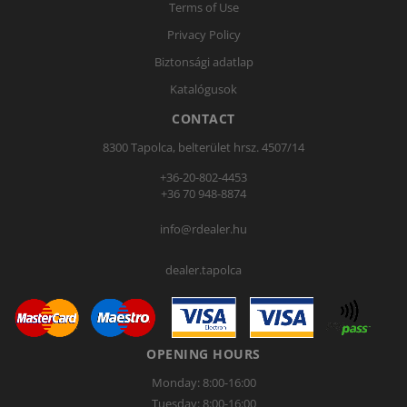
Terms of Use
Privacy Policy
Biztonsági adatlap
Katalógusok
CONTACT
8300 Tapolca, belterület hrsz. 4507/14
+36-20-802-4453
+36 70 948-8874
info@rdealer.hu
dealer.tapolca
OPENING HOURS
Monday: 8:00-16:00
Tuesday: 8:00-16:00