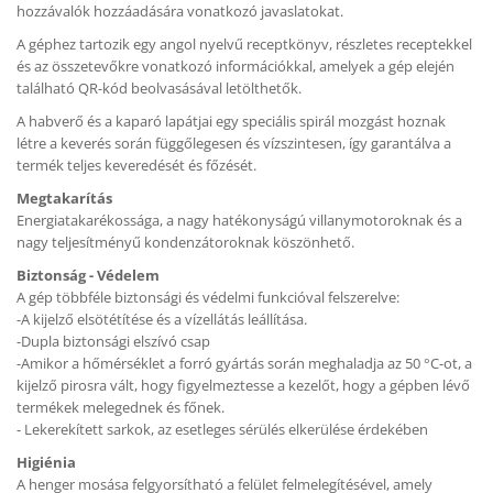
hozzávalók hozzáadására vonatkozó javaslatokat.
A géphez tartozik egy angol nyelvű receptkönyv, részletes receptekkel
és az összetevőkre vonatkozó információkkal, amelyek a gép elején
található QR-kód beolvasásával letölthetők.
A habverő és a kaparó lapátjai egy speciális spirál mozgást hoznak
létre a keverés során függőlegesen és vízszintesen, így garantálva a
termék teljes keveredését és főzését.
Megtakarítás
Energiatakarékossága, a nagy hatékonyságú villanymotoroknak és a
nagy teljesítményű kondenzátoroknak köszönhető.
Biztonság - Védelem
A gép többféle biztonsági és védelmi funkcióval felszerelve:
-A kijelző elsötétítése és a vízellátás leállítása.
-Dupla biztonsági elszívó csap
-Amikor a hőmérséklet a forró gyártás során meghaladja az 50 °C-ot, a
kijelző pirosra vált, hogy figyelmeztesse a kezelőt, hogy a gépben lévő
termékek melegednek és főnek.
- Lekerekített sarkok, az esetleges sérülés elkerülése érdekében
Higiénia
A henger mosása felgyorsítható a felület felmelegítésével, amely