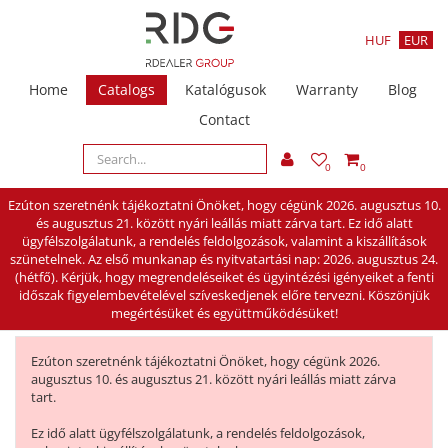
HUF
EUR
Home
Catalogs
Katalógusok
Warranty
Blog
Contact
0
0
Ezúton szeretnénk tájékoztatni Önöket, hogy cégünk 2026. augusztus 10.
és augusztus 21. között nyári leállás miatt zárva tart. Ez idő alatt
ügyfélszolgálatunk, a rendelés feldolgozások, valamint a kiszállítások
szünetelnek. Az első munkanap és nyitvatartási nap: 2026. augusztus 24.
(hétfő). Kérjük, hogy megrendeléseiket és ügyintézési igényeiket a fenti
időszak figyelembevételével szíveskedjenek előre tervezni. Köszönjük
megértésüket és együttműködésüket!
Ezúton szeretnénk tájékoztatni Önöket, hogy cégünk 2026.
augusztus 10. és augusztus 21. között nyári leállás miatt zárva
tart.
Ez idő alatt ügyfélszolgálatunk, a rendelés feldolgozások,