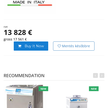
net
13 828 €
gross 17 561 €
Mentés későbbre
Buy It Now
RECOMMENDATION
NEW
NEW