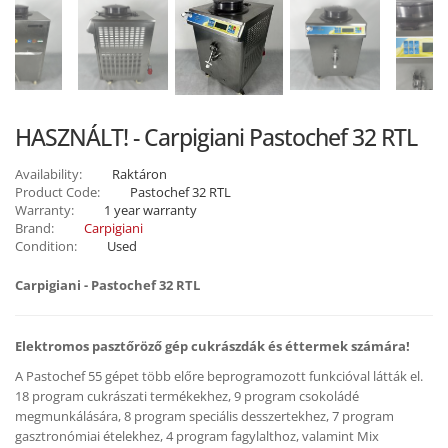
HASZNÁLT! - Carpigiani Pastochef 32 RTL
Availability:
Raktáron
Product Code:
Pastochef 32 RTL
Warranty:
1 year warranty
Brand:
Carpigiani
Condition:
Used
Carpigiani - Pastochef 32 RTL
Elektromos pasztőröző gép cukrászdák és éttermek számára!
A Pastochef 55 gépet több előre beprogramozott funkcióval látták el.
18 program cukrászati termékekhez, 9 program csokoládé
megmunkálására, 8 program speciális desszertekhez, 7 program
gasztronómiai ételekhez, 4 program fagylalthoz, valamint Mix