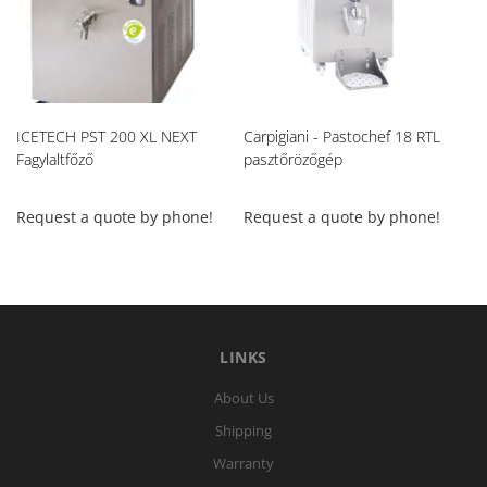
ICETECH PST 200 XL NEXT
Carpigiani - Pastochef 18 RTL
Ca
Fagylaltfőző
pasztőrözőgép
pa
Request a quote by phone!
Request a quote by phone!
Re
LINKS
About Us
Shipping
Warranty