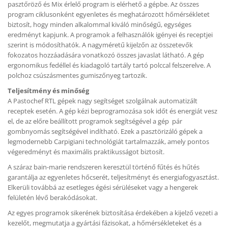
pasztőröző és Mix érlelő program is elérhető a gépbe. Az összes
program ciklusonként egyenletes és meghatározott hőmérsékletet
biztosít, hogy minden alkalommal kiváló minőségű, egységes
eredményt kapjunk. A programok a felhasználók igényei és receptjei
szerint is módosíthatók. A nagyméretű kijelzőn az összetevők
fokozatos hozzáadására vonatkozó összes javaslat látható. A gép
ergonomikus fedéllel és kiadagoló tartály tartó polccal felszerelve. A
polchoz csúszásmentes gumiszőnyeg tartozik.
Teljesítmény és minőség
A Pastochef RTL gépek nagy segítséget szolgálnak automatizált
receptek esetén. A gép kézi beprogramozása sok időt és energiát vesz
el, de az előre beállított programok segítségével a gép pár
gombnyomás segítségével indítható. Ezek a pasztörizáló gépek a
legmodernebb Carpigiani technológiát tartalmazzák, amely pontos
végeredményt és maximális praktikusságot biztosít.
A száraz bain-marie rendszeren keresztül történő fűtés és hűtés
garantálja az egyenletes hőcserét, teljesítményt és energiafogyasztást.
Elkerüli továbbá az esetleges égési sérüléseket vagy a hengerek
felületén lévő berakódásokat.
Az egyes programok sikerének biztosítása érdekében a kijelző vezeti a
kezelőt, megmutatja a gyártási fázisokat, a hőmérsékleteket és a