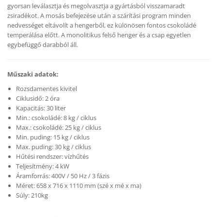
gyorsan leválasztja és megolvasztja a gyártásból visszamaradt
zsiradékot. A mosás befejezése után a szárítási program minden
nedvességet eltávolít a hengerből, ez különösen fontos csokoládé
temperálása előtt. A monolitikus felső henger és a csap egyetlen
egybefüggő darabból áll.
Műszaki adatok:
Rozsdamentes kivitel
Ciklusidő: 2 óra
Kapacitás: 30 liter
Min.: csokoládé: 8 kg / ciklus
Max.: csokoládé: 25 kg / ciklus
Min. puding: 15 kg / ciklus
Max. puding: 30 kg / ciklus
Hűtési rendszer: vízhűtés
Teljesítmény: 4 kW
Áramforrás: 400V / 50 Hz / 3 fázis
Méret: 658 x 716 x 1110 mm (szé x mé x ma)
Súly: 210kg