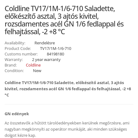
Coldline TV17/1M-1/6-710 Saladette,
előkészítő asztal, 3 ajtós kivitel,
rozsdamentes acél GN 1/6 fedlappal és
felhajtással, -2 +8 °C
Availability:
Rendelésre
Product Code:
TV17/1M-1/6-710
Customs number:
84198180
Warranty:
2 year warranty
Brand:
Coldline
Condition:
New
Coldline TV17/1M-1/6-710 Saladette, előkészítő asztal, 3 ajtós
kivitel, rozsdamentes acél GN 1/6 fedlappal és felhajtással, -2 +8
°C
GN edények
Az összetevők a hűtött tárolóedényekben kerülnek megőrzésre, ami
nagyban megkönnyíti az operátor munkáját, aki minden szükséges
dolgot kézre kap.