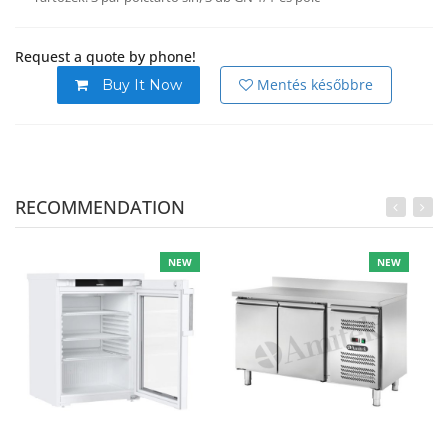
Request a quote by phone!
Mentés későbbre
Buy It Now
RECOMMENDATION
NEW
NEW