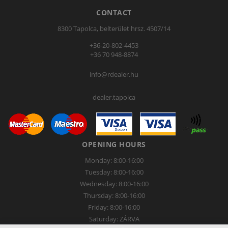
CONTACT
8300 Tapolca, belterület hrsz. 4507/14
+36-20-802-4453
+36 70 948-8874
info@rdealer.hu
dealer.tapolca
OPENING HOURS
Monday: 8:00-16:00
Tuesday: 8:00-16:00
Wednesday: 8:00-16:00
Thursday: 8:00-16:00
Friday: 8:00-16:00
Saturday: ZÁRVA