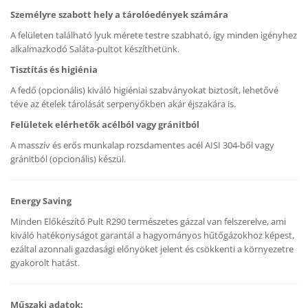
Személyre szabott hely a tárolóedények számára
A felületen található lyuk mérete testre szabható, így minden igényhez
alkalmazkodó Saláta-pultot készíthetünk.
Tisztítás és higiénia
A fedő (opcionális) kiváló higiéniai szabványokat biztosít, lehetővé
téve az ételek tárolását serpenyőkben akár éjszakára is.
Felületek elérhetők acélból vagy gránitból
A masszív és erős munkalap rozsdamentes acél AISI 304-ből vagy
gránitból (opcionális) készül.
Energy Saving
Minden Előkészítő Pult R290 természetes gázzal van felszerelve, ami
kiváló hatékonyságot garantál a hagyományos hűtőgázokhoz képest,
ezáltal azonnali gazdasági előnyöket jelent és csökkenti a környezetre
gyakorolt hatást.
Műszaki adatok: