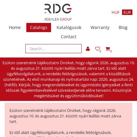
HUF
EUR
Home
Catalogs
Katalógusok
Warranty
Blog
Contact
0
0
Ezúton szeretnénk tájékoztatni Önöket, hogy cégünk 2026. augusztus 10.
és augusztus 21. között nyári leállás miatt zárva tart. Ez idő alatt
ügyfélszolgálatunk, a rendelés feldolgozások, valamint a kiszállítások
szünetelnek. Az első munkanap és nyitvatartási nap: 2026. augusztus 24.
(hétfő). Kérjük, hogy megrendeléseiket és ügyintézési igényeiket a fenti
időszak figyelembevételével szíveskedjenek előre tervezni. Köszönjük
megértésüket és együttműködésüket!
Ezúton szeretnénk tájékoztatni Önöket, hogy cégünk 2026.
augusztus 10. és augusztus 21. között nyári leállás miatt zárva
tart.
Ez idő alatt ügyfélszolgálatunk, a rendelés feldolgozások,