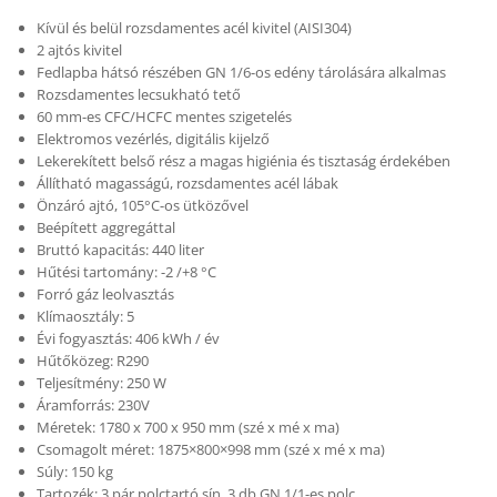
Kívül és belül rozsdamentes acél kivitel (AISI304)
2 ajtós kivitel
Fedlapba hátsó részében GN 1/6-os edény tárolására alkalmas
Rozsdamentes lecsukható tető
60 mm-es CFC/HCFC mentes szigetelés
Elektromos vezérlés, digitális kijelző
Lekerekített belső rész a magas higiénia és tisztaság érdekében
Állítható magasságú, rozsdamentes acél lábak
Önzáró ajtó, 105°C-os ütközővel
Beépített aggregáttal
Bruttó kapacitás: 440 liter
Hűtési tartomány: -2 /+8 °C
Forró gáz leolvasztás
Klímaosztály: 5
Évi fogyasztás: 406 kWh / év
Hűtőközeg: R290
Teljesítmény: 250 W
Áramforrás: 230V
Méretek: 1780 x 700 x 950 mm (szé x mé x ma)
Csomagolt méret: 1875×800×998 mm (szé x mé x ma)
Súly: 150 kg
Tartozék: 3 pár polctartó sín, 3 db GN 1/1-es polc