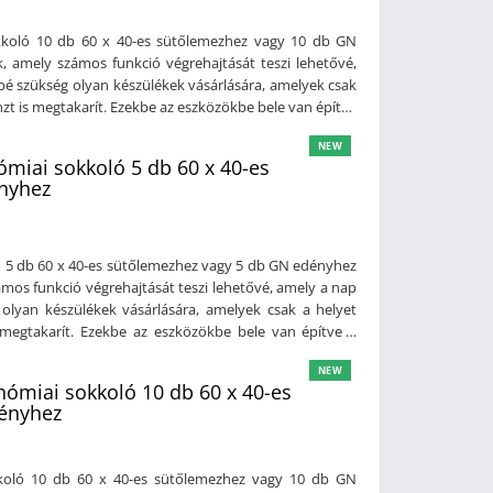
koló 10 db 60 x 40-es sütőlemezhez vagy 10 db GN
amely számos funkció végrehajtását teszi lehetővé,
é szükség olyan készülékek vásárlására, amelyek csak
zt is megtakarít. Ezekbe az eszközökbe bele van építve
, hogy a konyhában lévő összes Coldline készüléket
NEW
ON, LEVTRONIC), így tudja figyelni valamint kezelni
miai sokkoló 5 db 60 x 40-es
iztonságnak köszönhetően a gyártási ciklus az éjszakai
nyhez
amegtakarítás érhető el. Személyek jelenléte nélkül is
ciklusokat megfelelően hajtják végre. A Cosmo App
kaprogramokat, a személyzet a gép kezelőfelületén
eghatározott programokat. A hűtőszekrények megállás
 5 db 60 x 40-es sütőlemezhez vagy 5 db GN edényhez
egítségével ellenőrizheti az egyes készülékeket, hogy
os funkció végrehajtását teszi lehetővé, amely a nap
lően működnek, és hiba esetén értesítést kap, hogy
olyan készülékek vásárlására, amelyek csak a helyet
távolról is megtekinthetők és letölthetők, ez alapvető
 megtakarít. Ezekbe az eszközökbe bele van építve a
ő adatkezelést még a nagy konyhákban is. A Cosmo
 hogy a konyhában lévő összes Coldline készüléket
ftverek rendszeres frissítéseket kapnak, a legújabb
NEW
ON, LEVTRONIC), így tudja figyelni valamint kezelni
ómiai sokkoló 10 db 60 x 40-es
oldline készülékek jelenlegi teljesítményét az ideális
iztonságnak köszönhetően a gyártási ciklus az éjszakai
dényhez
koznak, javasolja a szükséges karbantartást. A MODI,
amegtakarítás érhető el. Személyek jelenléte nélkül is
zök szabványos wi-fi modulon keresztül közvetlenül
ciklusokat megfelelően hajtják végre. A Cosmo App
Hubbá válhatnak, lehetővé téve a szobában lévő többi
kaprogramokat, a személyzet a gép kezelőfelületén
koló 10 db 60 x 40-es sütőlemezhez vagy 10 db GN
formáció központosítását. Használati(pdf) Műszaki
eghatározott programokat. A hűtőszekrények megállás