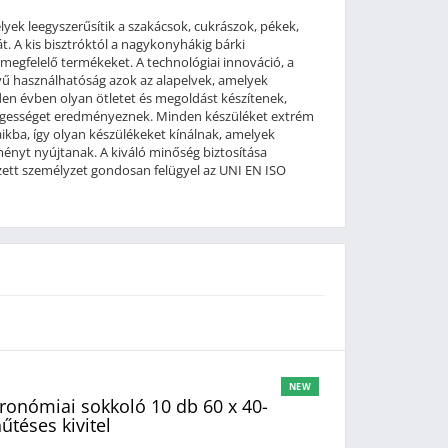
yek leegyszerűsítik a szakácsok, cukrászok, pékek,
t. A kis bisztróktól a nagykonyhákig bárki
 megfelelő termékeket. A technológiai innováció, a
yű használhatóság azok az alapelvek, amelyek
nden évben olyan ötletet és megoldást készítenek,
égességet eredményeznek. Minden készüléket extrém
kba, így olyan készülékeket kínálnak, amelyek
ítményt nyújtanak. A kiváló minőség biztosítása
ett személyzet gondosan felügyel az UNI EN ISO
NEW
onómiai sokkoló 10 db 60 x 40-
űtéses kivitel