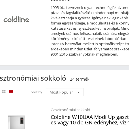
1995 óta terveznek olyan technológiákat, amel
pizza- és fagylaltkészítők mindennapi munkájá
kiválaszthatja a gyártási igényeinek leginkább
forma egyszerűsége, a modularitás és a könn
kutatásaikat és fejlesztésüket inspirálják. Mi
amelyek számos felhasználóik számára elégs
körülmények között tesztelnek laboratóriumai
intenzív használat mellett is optimális teljes
érdekében minden üzleti folyamatot szakképz
9001:2015 szabványoknak megfelelően.
sztronómiai sokkoló
24 termék
d
Sort by
Most Popular
Gasztronómiai sokkoló
Coldline W10UAA Modi Up gasztr
es vagy 10 db GN edényhez, vízh