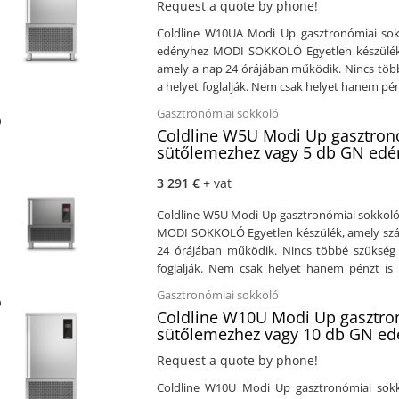
Request a quote by phone!
Coldline W10UA Modi Up gasztronómiai sok
edényhez MODI SOKKOLÓ Egyetlen készülék, 
amely a nap 24 órájában működik. Nincs több
a helyet foglalják. Nem csak helyet hanem pén
a Cosmo technológia, amely lehetővé teszi
Gasztronómiai sokkoló
csatlakoztassa a Cosmo HUB-hoz (MODI, VISI
Coldline W5U Modi Up gasztronó
őket okostelefonjáról. A Cosmo által kínált b
sütőlemezhez vagy 5 db GN edé
órákra is kiterjeszthető, így jelentős energi
biztos lehet benne, hogy a programozott 
3 291 €
+ vat
segítségével távolról is állíthat be mun
végrehajtásra készen megtalálja az előre m
Coldline W5U Modi Up gasztronómiai sokkoló
nélkül, a nap 24 órájában működnek. Az App s
MODI SOKKOLÓ Egyetlen készülék, amely szám
megbizonyosodjon arról, hogy azok megfele
24 órájában működik. Nincs többé szükség 
azonnal beavatkozhasson. A HACCP jelentések 
foglalják. Nem csak helyet hanem pénzt is
funkció, amely lehetővé teszi a megfelel
Cosmo technológia, amely lehetővé teszi,
Gasztronómiai sokkoló
jóvoltából a VISION, MODI és LEVTRONIC szo
csatlakoztassa a Cosmo HUB-hoz (MODI, VISI
Coldline W10U Modi Up gasztron
fejlettségű funkciókkal. Összehasonlítja a C
őket okostelefonjáról. A Cosmo által kínált b
sütőlemezhez vagy 10 db GN e
paraméterekkel. Ha jelentős eltérések mutat
órákra is kiterjeszthető, így jelentős energi
LEVTRONIC és VISION érintőképernyős eszkö
biztos lehet benne, hogy a programozott 
Request a quote by phone!
csatlakoznak a Cosmóhoz, és szükség esetén 
segítségével távolról is állíthat be mun
Coldline W10U Modi Up gasztronómiai sok
Coldline berendezéstől származó összes in
végrehajtásra készen megtalálja az előre m