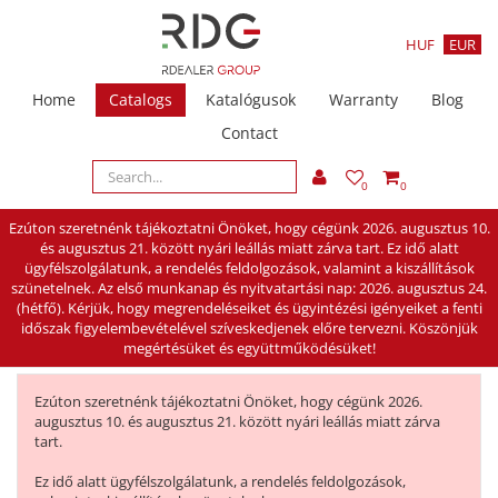
HUF
EUR
Home
Catalogs
Katalógusok
Warranty
Blog
Contact
0
0
Ezúton szeretnénk tájékoztatni Önöket, hogy cégünk 2026. augusztus 10.
és augusztus 21. között nyári leállás miatt zárva tart. Ez idő alatt
ügyfélszolgálatunk, a rendelés feldolgozások, valamint a kiszállítások
szünetelnek. Az első munkanap és nyitvatartási nap: 2026. augusztus 24.
(hétfő). Kérjük, hogy megrendeléseiket és ügyintézési igényeiket a fenti
időszak figyelembevételével szíveskedjenek előre tervezni. Köszönjük
megértésüket és együttműködésüket!
Ezúton szeretnénk tájékoztatni Önöket, hogy cégünk 2026.
augusztus 10. és augusztus 21. között nyári leállás miatt zárva
tart.
Ez idő alatt ügyfélszolgálatunk, a rendelés feldolgozások,