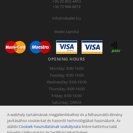
+36-20-802-4453
+36 70 948-8874
info@rdealer.hu
dealer.tapolca
OPENING HOURS
Monday: 8:00-16:00
Tuesday: 8:00-16:00
Wednesday: 8:00-16:00
Thursday: 8:00-16:00
Friday: 8:00-16:00
Saturday: ZÁRVA
Sunday: ZÁRVA
A webhely tartalmának megjelenítéséhez és a felhasználói élmény
BLOG ARTICLES
javításához cookie-kat és hasonló technológiákat használunk. Az
alábbi
Cookiek használatának szabályzata
linkre kattintva talál
Lízingelési lehetőség az Rdealer Group-nál
bővebb tájékoztatást és beállítási lehetőséget.