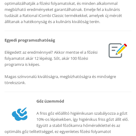
optimalizálhatják a főzési folyamatokat, és minden alkalommal
megbízható eredményeket garantálhatnak. Emelje fel a kulináris
tudását a Rational iCombi Classic termékekkel, amelyek új mércét
állítanak a hatékonyság és a kulináris kiválóság terén.
Egyedi programozhatóság
Elégedett az eredménnyel? Akkor mentse el a főzési
folyamatot akár 12 lépésig. Sőt, akár 100 főzési
programra is képes.
Magas színvonalú kiválóságra, megbízhatóságra és minőségre
törekszünk.
Gőz üzemmód
A friss gőz előállító higiénikusan szabályozza a gőzt
10%-os lépésekben, így higiénikus friss gőzt állít elő.
Együtt a stabil főzőkamra hőmérséklettel és az
optimális gőz telítettséggel, ez egyenletes főzési folyamatot