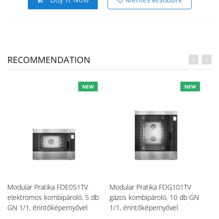
Buy It Now
RECOMMENDATION
NEW
NEW
Modular Pratika FDE051TV
Modular Pratika FDG101TV
Mo
elektromos kombipároló, 5 db
gázos kombipároló, 10 db GN
gá
GN 1/1, érintőképernyővel
1/1, érintőképernyővel
1/