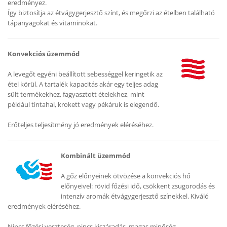
eredményez.
Így biztosítja az étvágygerjesztő színt, és megőrzi az ételben található
tápanyagokat és vitaminokat.
Konvekciós üzemmód
A levegőt egyéni beállított sebességgel keringetik az
étel körül. A tartalék kapacitás akár egy teljes adag
sült termékekhez, fagyasztott ételekhez, mint
például tintahal, krokett vagy pékáruk is elegendő.
Erőteljes teljesítmény jó eredmények eléréséhez.
Kombinált üzemmód
A gőz előnyeinek ötvözése a konvekciós hő
előnyeivel: rövid főzési idő, csökkent zsugorodás és
intenzív aromák étvágygerjesztő színekkel. Kiváló
eredmények eléréséhez.
Nincs főzési veszteség, nincs kiszáradás, magas minőség.