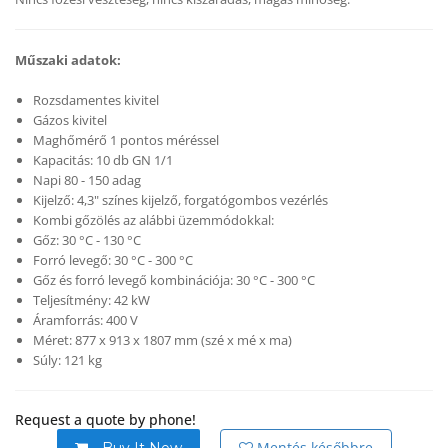
Műszaki adatok:
Rozsdamentes kivitel
Gázos kivitel
Maghőmérő 1 pontos méréssel
Kapacitás: 10 db GN 1/1
Napi 80 - 150 adag
Kijelző: 4,3" színes kijelző, forgatógombos vezérlés
Kombi gőzölés az alábbi üzemmódokkal:
Gőz: 30 °C - 130 °C
Forró levegő: 30 °C - 300 °C
Gőz és forró levegő kombinációja: 30 °C - 300 °C
Teljesítmény: 42 kW
Áramforrás: 400 V
Méret: 877 x 913 x 1807 mm (szé x mé x ma)
Súly: 121 kg
Request a quote by phone!
Mentés későbbre