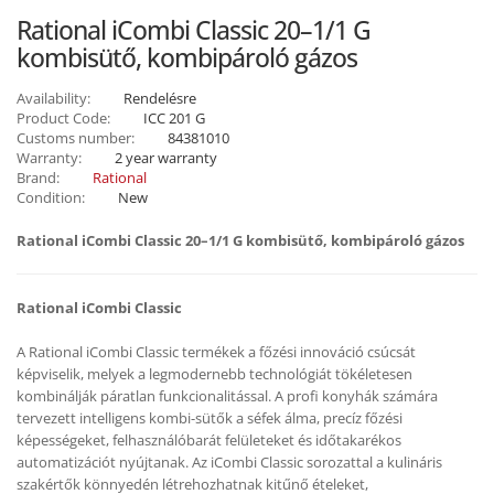
Rational iCombi Classic 20–1/1 G
kombisütő, kombipároló gázos
Availability:
Rendelésre
Product Code:
ICC 201 G
Customs number:
84381010
Warranty:
2 year warranty
Brand:
Rational
Condition:
New
Rational iCombi Classic 20–1/1 G kombisütő, kombipároló gázos
Rational iCombi Classic
A Rational iCombi Classic termékek a főzési innováció csúcsát
képviselik, melyek a legmodernebb technológiát tökéletesen
kombinálják páratlan funkcionalitással. A profi konyhák számára
tervezett intelligens kombi-sütők a séfek álma, precíz főzési
képességeket, felhasználóbarát felületeket és időtakarékos
automatizációt nyújtanak. Az iCombi Classic sorozattal a kulináris
szakértők könnyedén létrehozhatnak kitűnő ételeket,