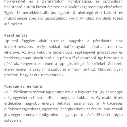
hőmérséklet és a páratartalom kombinációja, és optimálisan
beállítható a sütni kívánt ételhez és a kívánt végeredmény eléréséhez.
Egyéni hőmérsékletet állít be, egyöntetű minőségű ételt biztosít, és
működtetése speciális tapasztalatot nyújt. Mindezt rövidebb főzési
idő mellett.
Párátlanítás
Típustól függően akár 130%-kal nagyobb a párátlanító pipa
keresztmetszete, mely sokkal hatékonyabb párátlanítást tesz
lehetővé. Az erős vákuum technológia segítségével gyorsabban és
hatékonyabban távolítható el a pára a főzőkamrából, így biztosítja a
pékáruk, kenyerek esetében a ropogós kérget és széleket. Grillezett
ételek esetén a szép mintázatot és a finom sült ízt. Mindezt olyan
precízen, hogy az étel nem szárad ki.
Főzőkamra mértana
Az új főzőkamra mértanilag optimalizálja a légáramlást, így az energia
még egyenletesebben oszlik el, még a sarkokban is. Gyorsabb főzés
érdekében nagyobb energia behatás használható fel. A tökéletes
pirításhoz egyenletes, egyöntetű energia érkezik az ételbe. Más szóval:
jó a végeredmény, mindig, minden egyes polcon. Akár 45 szelet pulyka
estében is.