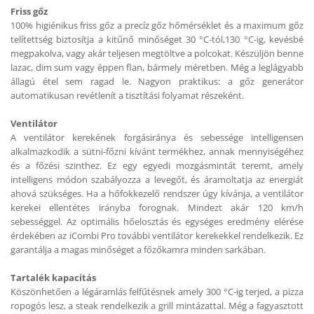
Friss gőz
100% higiénikus friss gőz a precíz gőz hőmérséklet és a maximum gőz
telítettség biztosítja a kitűnő minőséget 30 °C-tól,130 °C-ig, kevésbé
megpakolva, vagy akár teljesen megtöltve a polcokat. Készüljön benne
lazac, dim sum vagy éppen flan, bármely méretben. Még a leglágyabb
állagú étel sem ragad le. Nagyon praktikus: a gőz generátor
automatikusan revétlenít a tisztítási folyamat részeként.
Ventilátor
A ventilátor kerekének forgásiránya és sebessége intelligensen
alkalmazkodik a sütni-főzni kívánt termékhez, annak mennyiségéhez
és a főzési szinthez. Ez egy egyedi mozgásmintát teremt, amely
intelligens módon szabályozza a levegőt, és áramoltatja az energiát
ahová szükséges. Ha a hőfokkezelő rendszer úgy kívánja, a ventilátor
kerekei ellentétes irányba forognak. Mindezt akár 120 km/h
sebességgel. Az optimális hőelosztás és egységes eredmény elérése
érdekében az iCombi Pro további ventilátor kerekekkel rendelkezik. Ez
garantálja a magas minőséget a főzőkamra minden sarkában.
Tartalék kapacitás
Köszönhetően a légáramlás felfűtésnek amely 300 °C-ig terjed, a pizza
ropogós lesz, a steak rendelkezik a grill mintázattal. Még a fagyasztott