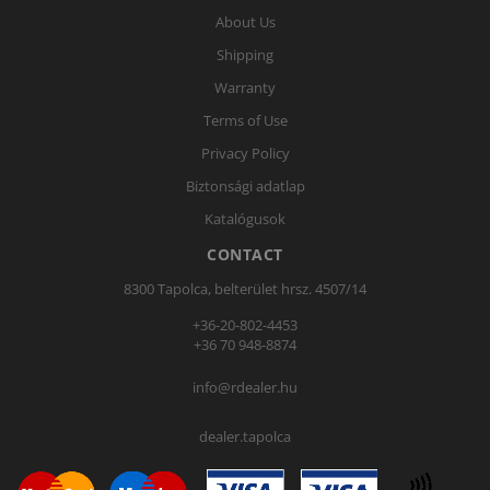
About Us
Shipping
Warranty
Terms of Use
Privacy Policy
Biztonsági adatlap
Katalógusok
CONTACT
8300 Tapolca, belterület hrsz. 4507/14
+36-20-802-4453
+36 70 948-8874
info@rdealer.hu
dealer.tapolca