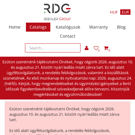
HUF
EUR
Home
Catalogs
Katalógusok
Warranty
Blog
Contact
0
0
Ezúton szeretnénk tájékoztatni Önöket, hogy cégünk 2026. augusztus 10.
és augusztus 21. között nyári leállás miatt zárva tart. Ez idő alatt
ügyfélszolgálatunk, a rendelés feldolgozások, valamint a kiszállítások
szünetelnek. Az első munkanap és nyitvatartási nap: 2026. augusztus 24.
(hétfő). Kérjük, hogy megrendeléseiket és ügyintézési igényeiket a fenti
időszak figyelembevételével szíveskedjenek előre tervezni. Köszönjük
megértésüket és együttműködésüket!
Ezúton szeretnénk tájékoztatni Önöket, hogy cégünk 2026.
augusztus 10. és augusztus 21. között nyári leállás miatt zárva
tart.
Ez idő alatt ügyfélszolgálatunk, a rendelés feldolgozások,