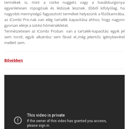
termékek is, mint a csirke nuggets vagy a hasábburgonya
egyenletesen ropogósak és lédúsak lesznek. Ebből kifolyólag, ha
nagyobb mennyiségű fagyasztott terméket helyezünk a főzőkamrába,
az iCombi Pro-nak van elég tartalék kapacitása ahhoz, hogy nagyon
gyorsan elérje a sütési hőmérsékletet.
Természetesen az iCombi Proban van a tartalék-kapacitás: egyik jel
sem torzít, egyik alkatrész sem fárad el.,még jelentős igénybevétel
mellett sem.
Bővebben