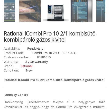
Rational iCombi Pro 10-2/1 kombisütő,
kombipároló gázos kivitel
Availability:
Rendelésre
Product Code:
iCombi Pro 10-2/1 G - iCP 102 G
Customs number:
84381010
Warranty:
2 year warranty
Brand:
Rational
Condition:
New
Rational iCombi Pro 10-2/1 kombisütő, kombipároló gázos kivitel
iDensity Control
Hatékonyság újraértelmezve: felejtse el a helyigényes főző
készülékeket, és hagyja, hogy az iCombi Pro elvégezze a munkát.