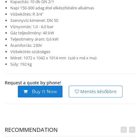
Kapacitás: 10 db GN 2/1
Napi 150-300 adag étel elkészítésére alkalmas
Vízbekőtés: R 3/4"
Szennyvíz kimenet: DN 50
Víznyomás: 1,0 - 6,0 bar
Gáz teljesítmény: 40 kW
Teljesítmény áram: 0,6 kW
Áramforrás: 230V
Vízbekötés szükséges
Méret: 1072 x 1042 x 1014 mm (szé x mé x ma)
Súly: 192 kg
Request a quote by phone!
Mentés későbbre
Buy It Now
RECOMMENDATION