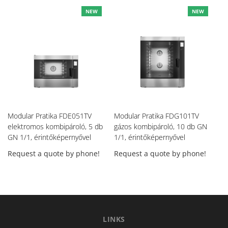
NEW
NEW
Modular Pratika FDE051TV
Modular Pratika FDG101TV
Mo
elektromos kombipároló, 5 db
gázos kombipároló, 10 db GN
gá
GN 1/1, érintőképernyővel
1/1, érintőképernyővel
1/
Request a quote by phone!
Request a quote by phone!
Re
LINKS