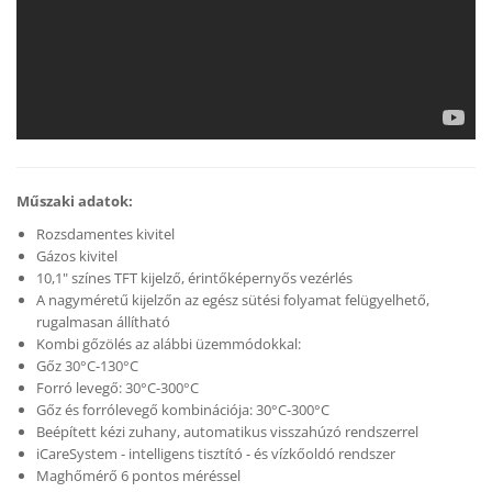
Műszaki adatok:
Rozsdamentes kivitel
Gázos kivitel
10,1" színes TFT kijelző, érintőképernyős vezérlés
A nagyméretű kijelzőn az egész sütési folyamat felügyelhető,
rugalmasan állítható
Kombi gőzölés az alábbi üzemmódokkal:
Gőz 30°C-130°C
Forró levegő: 30°C-300°C
Gőz és forrólevegő kombinációja: 30°C-300°C
Beépített kézi zuhany, automatikus visszahúzó rendszerrel
iCareSystem - intelligens tisztító - és vízkőoldó rendszer
Maghőmérő 6 pontos méréssel