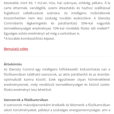
Kevesebb, mint kb. 1 m2-en. Hús, hal, szárnyas, zöldség, pékáru. Á la
carte éttermek, vendéglők, üzemi étkeztetés és házhoz szállítással
foglalkozó vállalkozások számára. Az intelligens működésnek
köszönhetően nem lesz szükség további eszközökre. A iDensity
Control(erős légkeringetés és párátlanítás) 50%-kal nagyobb
termelékenységet eredményez 10%-kal rövidebb főzési idő mellett*.
Egységes sütési eredményt ad még a sarkokban is.
*A korábbi kombisütőhöz képest.
Bemutató video
Áttekintés
Az iDensity Control egy intelligens hőfokkezelő: kölcsönhatás van a
főzőkamrában található szenzorok, az aktív párátlanító és az áramlás-
optimalizált kamra között. Ezek együttesen olyan hőmérsékletet
eredményeznek, mely rendkívüli termelékenységet és kitűnő sütési-
főzési eredményt tesz lehetővé.
Szenzorok a főzőkamrában
A szenzorok másodpercenként érzékelik és felismerik a főzőkamrában
adott körülményeket, például a szükséges energiamennyiséget, ami a