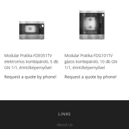
Modular Pratika FDE051TV
Modular Pratika FDG101TV
Mo
elektromos kombipároló, 5 db
gázos kombipároló, 10 db GN
gá
GN 1/1, érintőképernyővel
1/1, érintőképernyővel
1/
Request a quote by phone!
Request a quote by phone!
Re
LINKS
About Us