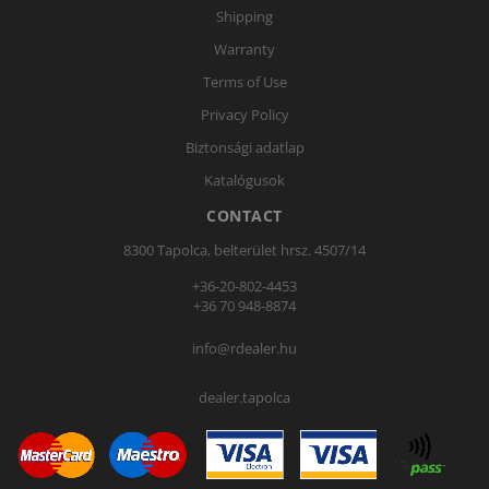
Shipping
Warranty
Terms of Use
Privacy Policy
Biztonsági adatlap
Katalógusok
CONTACT
8300 Tapolca, belterület hrsz. 4507/14
+36-20-802-4453
+36 70 948-8874
info@rdealer.hu
dealer.tapolca