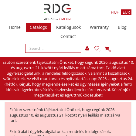
HUF
EUR
Home
Catalogs
Katalógusok
Warranty
Blog
Contact
0
0
Ezúton szeretnénk tájékoztatni Önöket, hogy cégünk 2026. augusztus 10.
és augusztus 21. között nyári leállás miatt zárva tart. Ez idő alatt
ügyfélszolgálatunk, a rendelés feldolgozások, valamint a kiszállítások
szünetelnek. Az első munkanap és nyitvatartási nap: 2026. augusztus 24.
(hétfő). Kérjük, hogy megrendeléseiket és ügyintézési igényeiket a fenti
időszak figyelembevételével szíveskedjenek előre tervezni. Köszönjük
megértésüket és együttműködésüket!
Ezúton szeretnénk tájékoztatni Önöket, hogy cégünk 2026.
augusztus 10. és augusztus 21. között nyári leállás miatt zárva
tart.
Ez idő alatt ügyfélszolgálatunk, a rendelés feldolgozások,