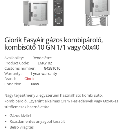
Giorik EasyAir gázos kombipároló,
kombisütő 10 GN 1/1 vagy 60x40
Availability:
Rendelésre
Product Code:
EMG102
Customs number:
84381010
Warranty:
1 year warranty
Brand:
Giorik
Condition:
New
Nagy teljesítményű, egyszerűen használható kombi sütő,
kombipároló. Egyaránt alkalmas GN 1/1-es edények vagy 60x40-es
sütőlemezek használatára.
Gázos kivitel
Rozsdamentes anyagból készült
Belső világítás