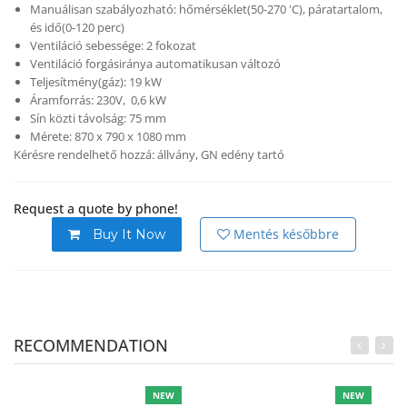
Manuálisan szabályozható: hőmérséklet(50-270 'C), páratartalom,
és idő(0-120 perc)
Ventiláció sebessége: 2 fokozat
Ventiláció forgásiránya automatikusan változó
Teljesítmény(gáz): 19 kW
Áramforrás: 230V, 0,6 kW
Sín közti távolság: 75 mm
Mérete: 870 x 790 x 1080 mm
Kérésre rendelhető hozzá: állvány, GN edény tartó
Request a quote by phone!
Mentés későbbre
Buy It Now
RECOMMENDATION
NEW
NEW